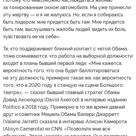
Потому что невозможно наслаждаться жизнью
за тонированным окном автомобиля. Мы уже принесли
эту жертву — и я не жалуюсь. Но, если я собираюсь
быть лидером, мне придется быть там. Мне придется
быть там, выслушивать жалобы людей, видеть их боль,
чувствовать ее на себе».
Те, кто поддерживает близкий контакт с четой Обама,
тоже сомневаются, что работа на выборной должности
входит в планы бывшей первой леди. «Мне кажется,
вероятность того, что она будет баллотироваться
на эту должность, примерно такая же, как вероятность
того, что в 2020 году я станцую на сцене Большого
театра», — сказал бывший главный стратег Обамы
Дэвид Аксельрод (David Axelrod) в интервью изданию
Politico в 2018 году. Примерно в то же время давний
друг и советник Мишель Обамы Валери Джарретт
(Valerie Jarrett) сказала в интервью Алисин Камерота
(Alisyn Camerota) из CNN: «Позвольте мне все