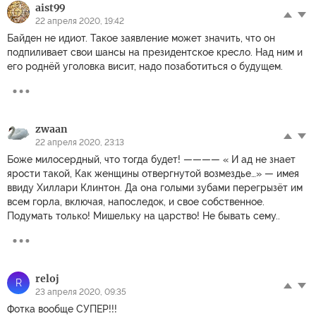
aist99
22 апреля 2020, 19:42
Байден не идиот. Такое заявление может значить, что он
подпиливает свои шансы на президентское кресло. Над ним и
его роднёй уголовка висит, надо позаботиться о будущем.
zwaan
22 апреля 2020, 23:13
Боже милосердный, что тогда будет! ———— « И ад не знает
ярости такой, Как женщины отвергнутой возмездье…» — имея
ввиду Хиллари Клинтон. Да она голыми зубами перегрызёт им
всем горла, включая, напоследок, и свое собственное.
Подумать только! Мишельку на царство! Не бывать сему..
reloj
R
23 апреля 2020, 09:35
Фотка вообще СУПЕР!!!