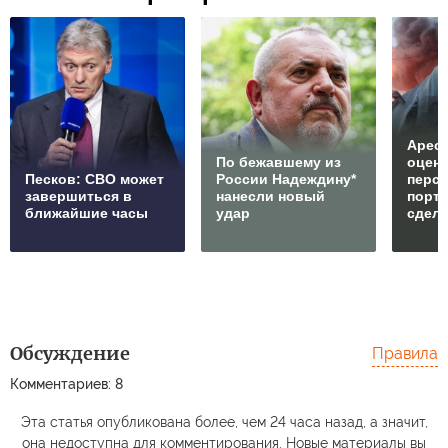
Арест
По бежавшему из
оцен
Песков: СВО может
России Надеждину*
перс
завершиться в
нанесли новый
порто
ближайшие часы
удар
сдел
Обсуждение
Правила
Комментариев: 8
Эта статья опубликована более, чем 24 часа назад, а значит,
она недоступна для комментирования. Новые материалы вы