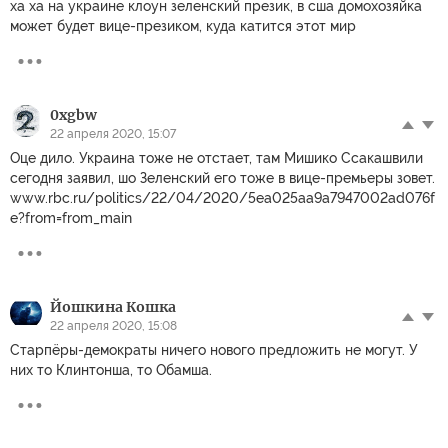
ха ха на украине клоун зеленский презик, в сша домохозяйка
может будет вице-презиком, куда катится этот мир
0xgbw
22 апреля 2020, 15:07
Оце дило. Украина тоже не отстает, там Мишико Ссакашвили
сегодня заявил, шо Зеленский его тоже в вице-премьеры зовет.
www.rbc.ru/politics/22/04/2020/5ea025aa9a7947002ad076f
e?from=from_main
Йошкина Кошка
22 апреля 2020, 15:08
Старпёры-демократы ничего нового предложить не могут. У
них то Клинтонша, то Обамша.