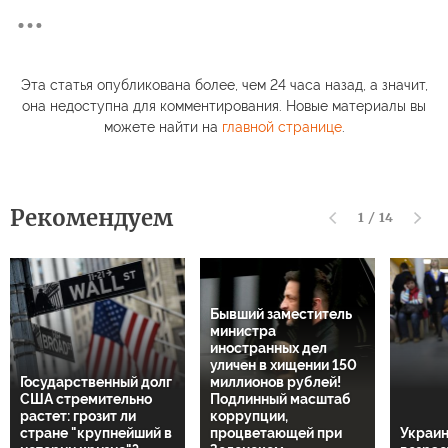
Эта статья опубликована более, чем 24 часа назад, а значит,
она недоступна для комментирования. Новые материалы вы
можете найти на
главной странице
.
Рекомендуем
1
/
14
Бывший заместитель
министра
иностранных дел
уличен в хищении 150
Государственный долг
миллионов рублей!
США стремительно
Подлинный масштаб
растет: грозит ли
коррупции,
стране "крупнейший в
процветающей при
Украин