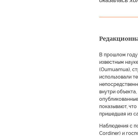
оказалась хо
Редакционна
В прошлом году 
известным наук
(Oumuamua), ст
использовали те
непосредственн
внутри объекта,
опубликованные
показывают, что
пришедшая из са
Наблюдения с п
Cordiner) и гос