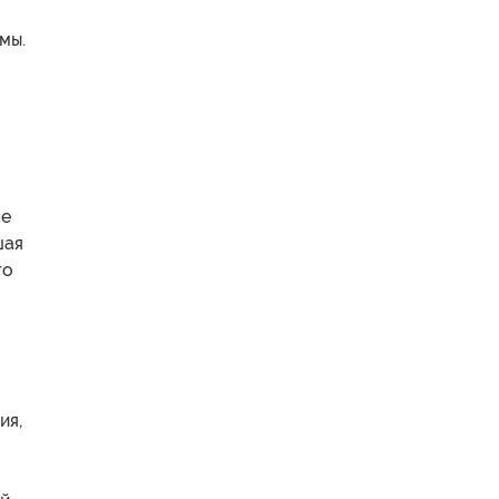
мы.
се
шая
то
ия,