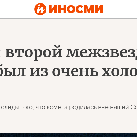
0
: второй межзве
ыл из очень холо
следы того, что комета родилась вне нашей С