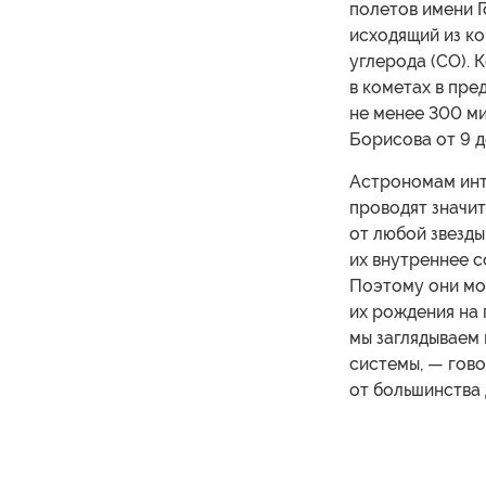
полетов имени Г
исходящий из к
углерода (СО). 
в кометах в пре
не менее 300 ми
Борисова от 9 д
Астрономам инте
проводят значит
от любой звезды
их внутреннее 
Поэтому они мо
их рождения на 
мы заглядываем 
системы, — гово
от большинства 