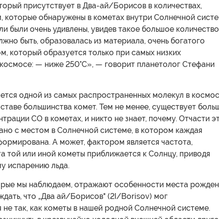
торый присутствует в Два-ай/Борисов в количествах,
м, которые обнаружены в кометах внутри Солнечной систе
и были очень удивлены, увидев такое большое количество
лжно быть, образовалась из материала, очень богатого
м, который образуется только при самых низких
 космосе: — ниже 250°C», — говорит планетолог Стефани
яется одной из самых распространенных молекул в космо
оставе большинства комет. Тем не менее, существует боль
нтрации СО в кометах, и никто не знает, почему. Отчасти э
ано с местом в Солнечной системе, в котором каждая
формирована. А может, фактором является частота,
а той или иной кометы приближается к Солнцу, приводя
у испарению льда.
торые мы наблюдаем, отражают особенности места рожден
дать, что „Два ай/Борисов" (2I/Borisov) мог
не так, как кометы в нашей родной Солнечной системе.