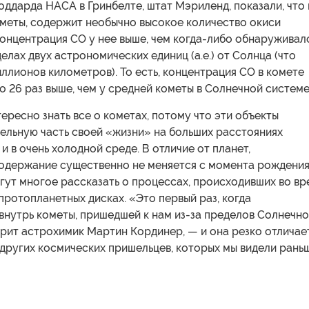
оддарда НАСА в Гринбелте, штат Мэриленд, показали, что г
ометы, содержит необычно высокое количество окиси
Концентрация СО у нее выше, чем когда-либо обнаруживал
делах двух астрономических единиц (а.е.) от Солнца (что
ллионов километров). То есть, концентрация СО в комете
о 26 раз выше, чем у средней кометы в Солнечной системе
ресно знать все о кометах, потому что эти объекты
ельную часть своей «жизни» на больших расстояниях
 и в очень холодной среде. В отличие от планет,
содержание существенно не меняется с момента рождения
гут многое рассказать о процессах, происходивших во вр
протопланетных дисках. «Это первый раз, когда
внутрь кометы, пришедшей к нам из-за пределов Солнечн
рит астрохимик Мартин Кординер, — и она резко отличае
других космических пришельцев, которых мы видели рань