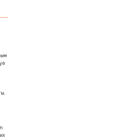
рым
уа
ы,
n
их