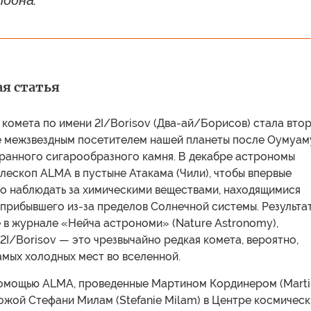
лодна.
я статья
комета по имени 2I/Borisov (Два-ай/Борисов) стала вто
е межзвездным посетителем нашей планеты после Оумуам
ранного сигарообразного камня. В декабре астрономы
лескоп ALMA в пустыне Атакама (Чили), чтобы впервые
о наблюдать за химическими веществами, находящимися
 прибывшего из-за пределов Солнечной системы. Результат
 в журнале «Нейча астрономи» (Nature Astronomy),
 2I/Borisov — это чрезвычайно редкая комета, вероятно,
мых холодных мест во вселенной.
омощью ALMA, проведенные Мартином Кординером (Marti
пожой Стефани Милам (Stefanie Milam) в Центре космическ