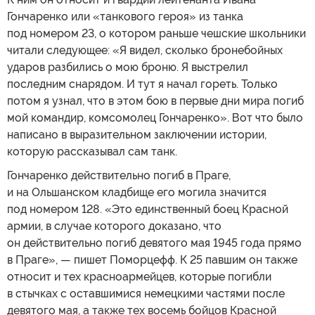
Гончаренко или «танкового героя» из танка
под номером 23, о котором раньше чешские школьники
читали следующее: «Я видел, сколько бронебойных
ударов разбились о мою броню. Я выстрелил
последним снарядом. И тут я начал гореть. Только
потом я узнал, что в этом бою в первые дни мира погиб
мой командир, комсомолец Гончаренко». Вот что было
написано в выразительном заключении истории,
которую рассказывал сам танк.
Гончаренко действительно погиб в Праге,
и на Ольшанском кладбище его могила значится
под номером 128. «Это единственный боец Красной
армии, в случае которого доказано, что
он действительно погиб девятого мая 1945 года прямо
в Праге», — пишет Поморцефф. К 25 павшим он также
относит и тех красноармейцев, которые погибли
в стычках с оставшимися немецкими частями после
девятого мая, а также тех восемь бойцов Красной