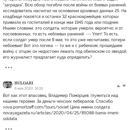
"заградка". Всю обозр погибли после войны от боевых ранений,
исследователь насчитал на основании архивных данных 25. На
кладбище покоятся и останки 32 красноармейцев, которых
привезли из госпиталей в конце мая 1945 года или позднее.
Иными словами, это солдаты, которые умерли, вероятно, и от
послевоенных, то есть небоевых ранений. --- Улет! То есть,
если солдат умер после 8 мая, то это уже несчитаево, потери
небоевые! Вот это логика. -- то же и с ребенком, прошедшем
войну с отцом: он недостоен лежать под обелиском со звездой,
его журналист предлагает куда определить?
BULGARI
8 мая 2020, 16:33
Вот как этот власовец, Владимир Поморцев, глумиться над
нашими героями. За деньги чехских лебералов. Спасибо.
vova.pomortzeff.com/tours/soviet Цена имени солдата
novayagazeta.ru/articles/2020/04/25/85088-tsena-imeni-
soldata