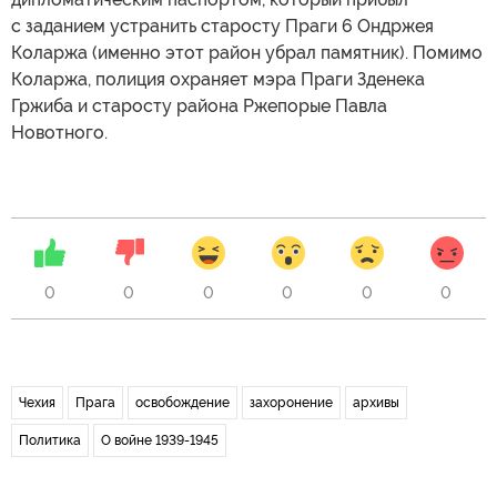
с заданием устранить старосту Праги 6 Ондржея
Коларжа (именно этот район убрал памятник). Помимо
Коларжа, полиция охраняет мэра Праги Зденека
Гржиба и старосту района Ржепорые Павла
Новотного.
0
0
0
0
0
0
Чехия
Прага
освобождение
захоронение
архивы
Политика
О войне 1939-1945