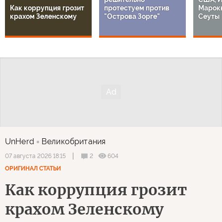
Как коррупция грозит
протестуем против
Марокк
крахом Зеленскому
"Острова Зорге"
Сеуты
UnHerd
Великобритания
2
604
07 августа 2026 18:15
ОРИГИНАЛ СТАТЬИ
Как коррупция грозит
крахом Зеленскому