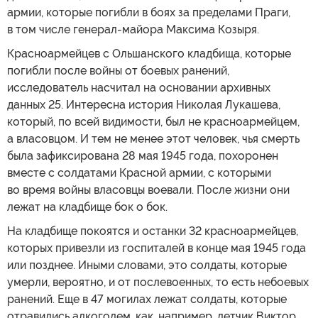
армии, которые погибли в боях за пределами Праги,
в том числе генерал-майора Максима Козыря.
Красноармейцев с Ольшанского кладбища, которые
погибли после войны от боевых ранений,
исследователь насчитал на основании архивных
данных 25. Интересна история Николая Лукашева,
который, по всей видимости, был не красноармейцем,
а власовцом. И тем не менее этот человек, чья смерть
была зафиксирована 28 мая 1945 года, похоронен
вместе с солдатами Красной армии, с которыми
во время войны власовцы воевали. После жизни они
лежат на кладбище бок о бок.
На кладбище покоятся и останки 32 красноармейцев,
которых привезли из госпиталей в конце мая 1945 года
или позднее. Иными словами, это солдаты, которые
умерли, вероятно, и от послевоенных, то есть небоевых
ранений. Еще в 47 могилах лежат солдаты, которые
отравились алкоголем, как, например, летчик Виктор