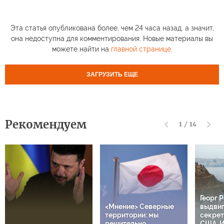
Эта статья опубликована более, чем 24 часа назад, а значит,
она недоступна для комментирования. Новые материалы вы
можете найти на
главной странице
.
ЗАГРУЗИТЬ ЕЩЕ
Рекомендуем
1
/
14
Георг 
<Мнение> Северные
выдвиг
территории: мы
секрет
решительно
США, И