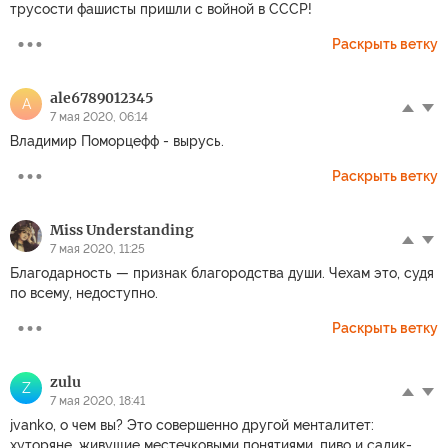
трусости фашисты пришли с войной в СССР!
Раскрыть ветку
ale6789012345
A
7 мая 2020, 06:14
Владимир Поморцефф - вырусь.
Раскрыть ветку
Miss Understanding
7 мая 2020, 11:25
Благодарность — признак благородства души. Чехам это, судя
по всему, недоступно.
Раскрыть ветку
zulu
Z
7 мая 2020, 18:41
jvanko, о чем вы? Это совершенно другой менталитет:
хуторяне, живущие местечковыми понятиями, пиво и садик-