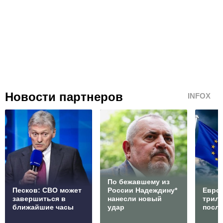
Новости партнеров
INFOX
По бежавшему из
Песков: СВО может
России Надеждину*
Европ
завершиться в
нанесли новый
трилл
ближайшие часы
удар
посл