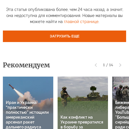
Эта статья опубликована более, чем 24 часа назад, а значит,
она недоступна для комментирования. Новые материалы вы
можете найти на
главной странице
.
ЗАГРУЗИТЬ ЕЩЕ
Рекомендуем
1
/
14
Иран и Украина
Бежен
“практически
либер
полностью” истощили
YouTub
американский
Как конфликт на
"Больш
арсенал ракет
Украине превратился
сирий
дальнего радиуса
в борьбу за
ради с