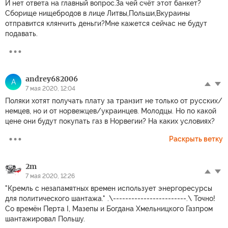
И нет ответа на главный вопрос.За чей счёт этот банкет?
Сборище нищебродов в лице Литвы,Польши,Вкураины
отправится клянчить деньги?Мне кажется сейчас не будут
подавать.
andrey682006
A
7 мая 2020, 12:04
Поляки хотят получать плату за транзит не только от русских/
немцев, но и от норвежцев/украинцев. Молодцы. Но по какой
цене они будут покупать газ в Норвегии? На каких условиях?
Раскрыть ветку
2m
7 мая 2020, 12:26
"Кремль с незапамятных времен использует энергоресурсы
для политического шантажа." .\------------------------.\ Точно!
Со времён Перта I, Мазепы и Богдана Хмельницкого Газпром
шантажировал Польшу.