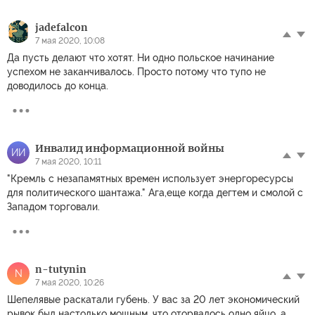
jadefalcon
7 мая 2020, 10:08
Да пусть делают что хотят. Ни одно польское начинание
успехом не заканчивалось. Просто потому что тупо не
доводилось до конца.
Инвалид информационной войны
ИИ
7 мая 2020, 10:11
"Кремль с незапамятных времен использует энергоресурсы
для политического шантажа." Ага,еще когда дегтем и смолой с
Западом торговали.
n-tutynin
N
7 мая 2020, 10:26
Шепелявые раскатали губень. У вас за 20 лет экономический
рывок был настолько мощным, что оторвалось одно яйцо, а