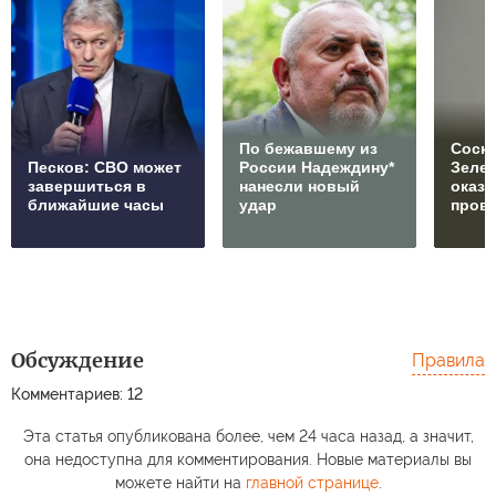
По бежавшему из
Соски
Песков: СВО может
России Надеждину*
Зеле
завершиться в
нанесли новый
оказ
ближайшие часы
удар
пров
Обсуждение
Правила
Комментариев: 12
Эта статья опубликована более, чем 24 часа назад, а значит,
она недоступна для комментирования. Новые материалы вы
можете найти на
главной странице
.