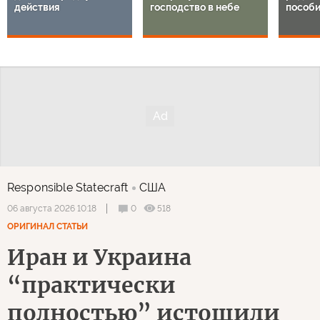
действия
господство в небе
пособи
Responsible Statecraft
США
0
518
06 августа 2026 10:18
ОРИГИНАЛ СТАТЬИ
Иран и Украина
“практически
полностью” истощили