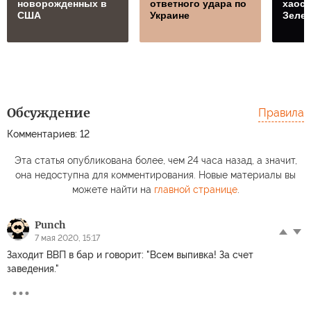
новорожденных в
ответного удара по
хаосе
США
Украине
Зелен
Обсуждение
Правила
Комментариев: 12
В Ро
Франция на пороге
Тревожные сирены
сокра
Эта статья опубликована более, чем 24 часа назад, а значит,
политического
завыли по всей
пенси
она недоступна для комментирования. Новые материалы вы
землетрясения
Курганской области
после
можете найти на
главной странице
.
Punch
7 мая 2020, 15:17
Заходит ВВП в бар и говорит: "Всем выпивка! За счет
заведения."