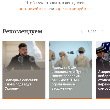
Чтобы участвовать в дискуссии
авторизуйтесь
или
зарегистрируйтесь
Рекомендуем
1
/
14
Разведка США
выяснила, что Путин
Амери
может проверить
кибер
Западные союзники
решимость НАТО
столкн
снова подведут
ограниченным
верен
Украину
вторжением
самоу