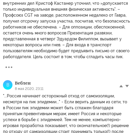
внутренних дел Кристоф Кастанер уточнил, что »допускается
только индивидуальная внешняя физическая активность". –
Профсоюз CGT на заводе, расположенном недалеко от Гавра,
получил отсрочку запуска участка, посчитав, что безопасность
работников не обеспечена. – Для оппозиции, обеспокоенной,
остается очень много вопросов Презентация развязки,
представленная в четверг Эдуардом Филиппом, вызывает у
некоторых вопросы или гнев. – Для входа в транспорт
пользователям необходимо будет предъявить письмо от своего
работодателя. Цель состоит в том, чтобы сгладить часы пик.
Веблен
В
8 мая 2020, 23:11
"...Россия начинает осторожный отход от самоизоляции,
несмотря на пик эпидемии..." - Если верить данным из сети, то
в России пик эпидемии может быть сглажен благодаря
принятым превентивным мерам; имеет Россия и некоторые
успехи в борьбе с эпидемией. Тем не менее, компьютерно-
игровая проработка показывает, что окончательное(!) решение
по отходу от самоизоляции стоит принимать только(!) после