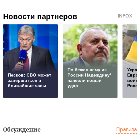
Новости партнеров
INFOX
По бежавшему из
Украи
Песков: СВО может
России Надеждину*
Европ
завершиться в
нанесли новый
войну
ближайшие часы
удар
Росс
Обсуждение
Правила