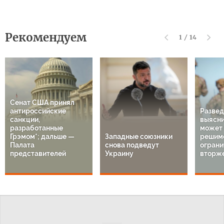
Рекомендуем
1
/
14
Сенат США принял
антироссийские
Разве
санкции,
выясни
разработанные
может 
Грэмом*; дальше —
Западные союзники
решим
Палата
снова подведут
огран
представителей
Украину
вторж