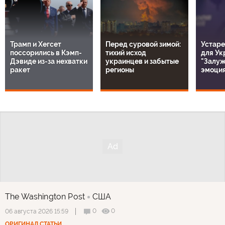
Трамп и Хегсет
Перед суровой зимой:
Устаре
поссорились в Кэмп-
тихий исход
для Ук
Дэвиде из-за нехватки
украинцев и забытые
"Залуж
ракет
регионы
эмоция
The Washington Post
США
0
0
06 августа 2026 15:59
ОРИГИНАЛ СТАТЬИ