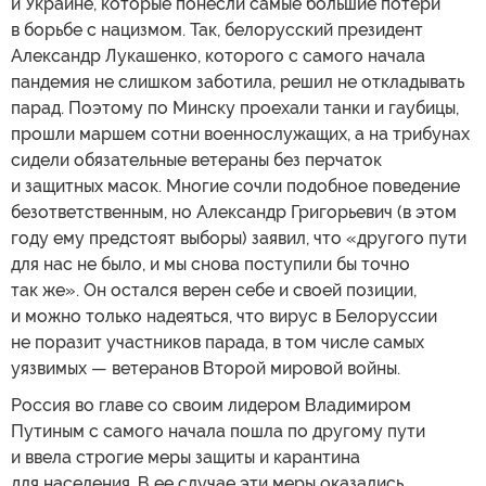
и Украине, которые понесли самые большие потери
в борьбе с нацизмом. Так, белорусский президент
Александр Лукашенко, которого с самого начала
пандемия не слишком заботила, решил не откладывать
парад. Поэтому по Минску проехали танки и гаубицы,
прошли маршем сотни военнослужащих, а на трибунах
сидели обязательные ветераны без перчаток
и защитных масок. Многие сочли подобное поведение
безответственным, но Александр Григорьевич (в этом
году ему предстоят выборы) заявил, что «другого пути
для нас не было, и мы снова поступили бы точно
так же». Он остался верен себе и своей позиции,
и можно только надеяться, что вирус в Белоруссии
не поразит участников парада, в том числе самых
уязвимых — ветеранов Второй мировой войны.
Россия во главе со своим лидером Владимиром
Путиным с самого начала пошла по другому пути
и ввела строгие меры защиты и карантина
для населения. В ее случае эти меры оказались