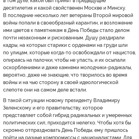
в том духе, какой был принят в предыдущие
десятилетия и какой свойственен Москве и Минску.
В последние несколько лет ветераны Второй мировой
войны попали в своеобразный карантин, и возложение
ими цветов к памятникам в День Победы стало делом
почти незаконным и рискованным. Душу раздирали
кадры, на которых старики с орденами на груди шли
по улицам, которые когда-то освобождали от нацистов,
опираясь на палочки, чтобы не упасть, и их осыпали
оскорблениями и даже камнями молодчики-радикалы,
вероятно, даже не знающие, что творилось во время
войны и на чью сторону в своей идеологической
слепоте они на самом деле встали.
В такой ситуации новому президенту Владимиру
Зеленскому и его правительству, которое
представляет собой гибрид радикальных и умеренных
политических сил, приходится нелегко. Чтобы хотя бы
скромно отпраздновать День Победы, ему пришлось
пойти на разные компромиссы с националистами. Для