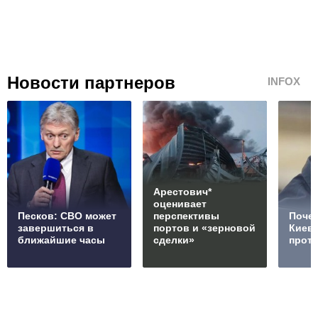
Новости партнеров
INFOX
Арестович*
оценивает
Песков: СВО может
перспективы
Почем
завершиться в
портов и «зерновой
Киев
ближайшие часы
сделки»
проти