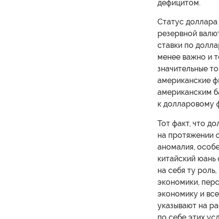
дефицитом.
Статус доллара 
резервной валю
ставки по долла
менее важно и т
значительные то
американские ф
американским б
к долларовому 
Тот факт, что д
на протяжении 
аномалия, особе
китайский юань 
на себя ту роль
экономики, перс
экономику и вс
указывают на р
по себе этих у