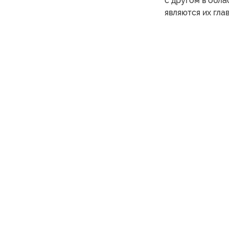
с другом в обла
являются их гла