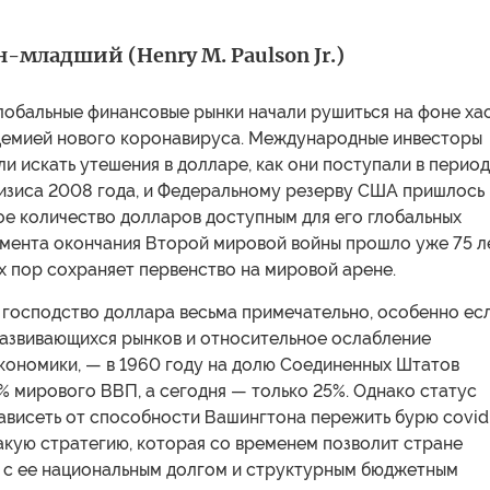
-младший (Henry M. Paulson Jr.)
лобальные финансовые рынки начали рушиться на фоне ха
демией нового коронавируса. Международные инвесторы
и искать утешения в долларе, как они поступали в период
изиса 2008 года, и Федеральному резерву США пришлось
ое количество долларов доступным для его глобальных
омента окончания Второй мировой войны прошло уже 75 ле
х пор сохраняет первенство на мировой арене.
господство доллара весьма примечательно, особенно ес
развивающихся рынков и относительное ослабление
кономики, — в 1960 году на долю Соединенных Штатов
 мирового ВВП, а сегодня — только 25%. Однако статус
зависеть от способности Вашингтона пережить бурю сovid
акую стратегию, которая со временем позволит стране
 с ее национальным долгом и структурным бюджетным