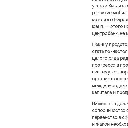
успехи Китая в
развитие мобиль
которого Народ
юаня, — этого н
центробанк, не
Пекину предсто
стать по-насто
целого ряда ра
прогресса в пр
систему корпор
организованные
международных 
капитала и прев
Вашингтон долже
соперничестве 
первенство в сф
никакой необхо