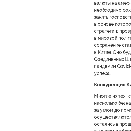
валюты на амер
необходимо сохр
занять господс
в основе котор
стратегии; проз
в мировой полит
сохранение стат
в Китае. Оно бу
Соединенных Шт
пандемии Covid-
успеха.
Конкуренция Ки
Многие из тех, 
насколько безна
за углом до по
осуществляются
остались в прош