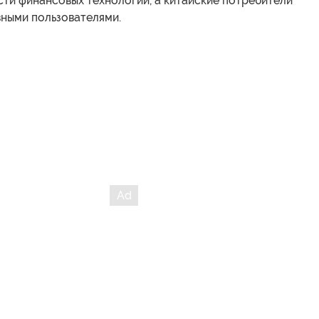
сти финансовых технологий, а китайские потребители
вными пользователями.