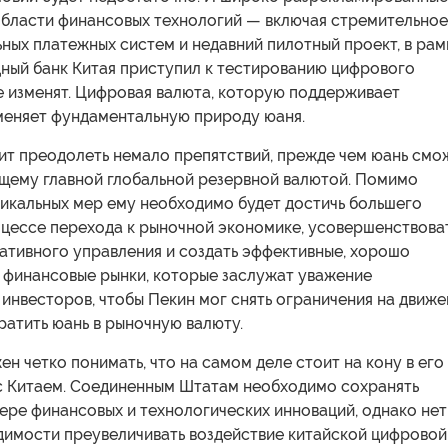
 области финансовых технологий — включая стремительное
ных платежных систем и недавний пилотный проект, в рам
ный банк Китая приступил к тестированию цифрового
е изменят. Цифровая валюта, которую поддерживает
 меняет фундаментальную природу юаня.
ит преодолеть немало препятствий, прежде чем юань смо
ящему главной глобальной резервной валютой. Помимо
дикальных мер ему необходимо будет достичь большего
оцессе перехода к рыночной экономике, усовершенствова
ативного управления и создать эффективные, хорошо
 финансовые рынки, которые заслужат уважение
инвесторов, чтобы Пекин мог снять ограничения на движе
ратить юань в рыночную валюту.
н четко понимать, что на самом деле стоит на кону в его
с Китаем. Соединенным Штатам необходимо сохранять
ере финансовых и технологических инноваций, однако нет
димости преувеличивать воздействие китайской цифровой