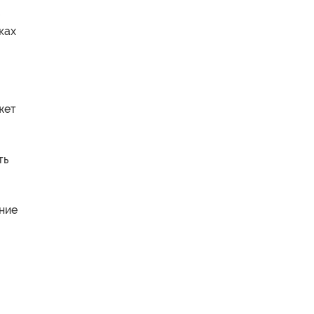
ках
жет
ть
ние