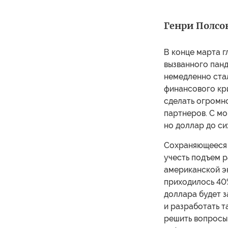
Генри Полсон
В конце марта г
вызванного пан
немедленно стал
финансового кр
сделать огромн
партнеров. С м
но доллар до си
Сохраняющееся 
учесть подъем 
американской э
приходилось 40%
доллара будет 
и разработать т
решить вопросы