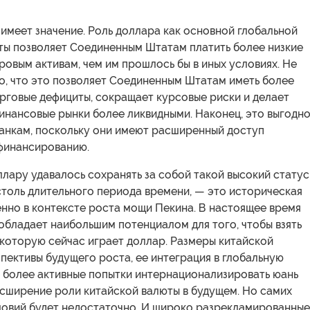
имеет значение. Роль доллара как основной глобальной
ты позволяет Соединенным Штатам платить более низкие
ровым активам, чем им прошлось бы в иных условиях. Не
о, что это позволяет Соединенным Штатам иметь более
рговые дефициты, сокращает курсовые риски и делает
инансовые рынки более ликвидными. Наконец, это выгодн
анкам, поскольку они имеют расширенный доступ
финансированию.
оллару удавалось сохранять за собой такой высокий статус
столь длительного периода времени, — это историческая
нно в контексте роста мощи Пекина. В настоящее время
обладает наибольшим потенциалом для того, чтобы взять
, которую сейчас играет доллар. Размеры китайской
пективы будущего роста, ее интеграция в глобальную
е более активные попытки интернационализировать юань
асширение роли китайской валюты в будущем. Но самих
словий будет недостаточно. И широко разрекламированные