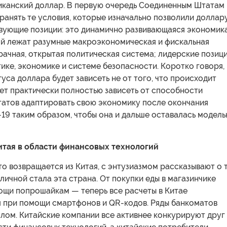
иканский доллар. В первую очередь Соединенным Штатам
анять те условия, которые изначально позволили доллар
твующие позиции: это динамично развивающаяся экономика
ой лежат разумные макроэкономическая и фискальная
рачная, открытая политическая система; лидерские позиц
ике, экономике и системе безопасности. Коротко говоря,
уса доллара будет зависеть не от того, что происходит
дет практически полностью зависеть от способности
атов адаптировать свою экономику после окончания
19 таким образом, чтобы она и дальше оставалась модел
тая в области финансовых технологий
кто возвращается из Китая, с энтузиазмом рассказывают о 
личной стала эта страна. От покупки еды в магазинчике
мощи попрошайкам — теперь все расчеты в Китае
 при помощи смартфонов и QR-кодов. Ряды банкоматов
лом. Китайские компании все активнее конкурируют друг