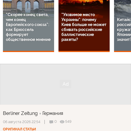
"Скорее конец света,
"Уязвимое место
чем конец
Украины": почему
Китайс
Европейского союза":
Киев больше не может
россий
как Брюссель
сбивать российские
кружат
формирует
баллистические
Японии
общественное мнение
ракеты?
значит
Berliner Zeitung
Германия
0
549
06 августа 2026 22:54
ОРИГИНАЛ СТАТЬИ