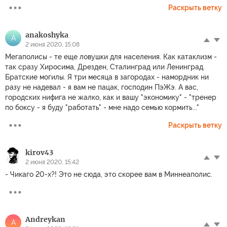
Раскрыть ветку
anakoshyka
A
2 июня 2020, 15:08
Мегаполисы - те еще ловушки для населения. Как катаклизм -
так сразу Хиросима, Дрезден, Сталинград или Ленинград.
Братские могилы. Я три месяца в загородах - намордник ни
разу не надевал - я вам не пацак, господин ПэЖэ. А вас,
городских нифига не жалко, как и вашу "экономику" - "тренер
по боксу - я буду "работать" - мне надо семью кормить..."
Раскрыть ветку
kirov43
2 июня 2020, 15:42
- Чикаго 20-х?! Это не сюда, это скорее вам в Миннеаполис.
Andreykan
A