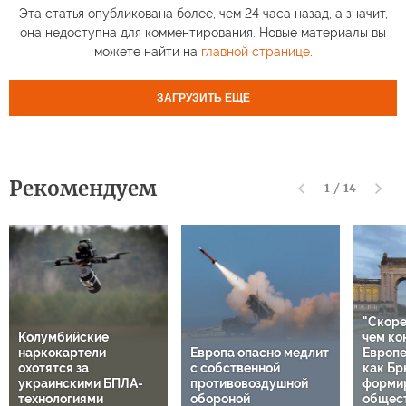
Эта статья опубликована более, чем 24 часа назад, а значит,
она недоступна для комментирования. Новые материалы вы
можете найти на
главной странице
.
ЗАГРУЗИТЬ ЕЩЕ
Рекомендуем
1
/
14
"Скоре
Колумбийские
чем ко
наркокартели
Европа опасно медлит
Европе
охотятся за
с собственной
как Бр
украинскими БПЛА-
противовоздушной
форми
технологиями
обороной
общес