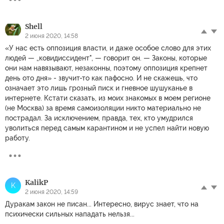
Shell
2 июня 2020, 14:58
«У нас есть оппозиция власти, и даже особое слово для этих
людей — „ковидиссидент", — говорит он. — Законы, которые
они нам навязывают, незаконны, поэтому оппозиция крепнет
день ото дня» - звучит-то как пафосно. И не скажешь, что
означает это лишь грозный писк и гневное шушуканье в
интернете. Кстати сказать, из моих знакомых в моем регионе
(не Москва) за время самоизоляции никто материально не
пострадал. За исключением, правда, тех, кто умудрился
уволиться перед самым карантином и не успел найти новую
работу.
KalikP
K
2 июня 2020, 14:59
Дуракам закон не писан... Интересно, вирус знает, что на
психически сильных нападать нельзя...