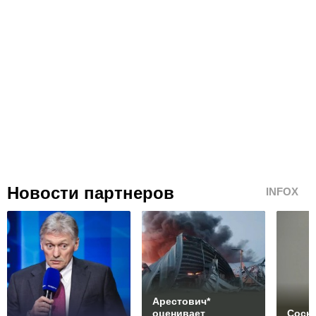
Новости партнеров
INFOX
Арестович*
оценивает
Соски