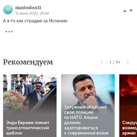
mastodon11
M
11 июня 2020, 16:09
А я-то как страдаю за Испанию.
Рекомендуем
1
/
14
Залужный объяснил
свою позицию
по НАТО: Альянс
Энди Бернем ломает
должен
Сокру
трансатлантический
адаптироваться
возмез
шаблон
к современной войне
армии