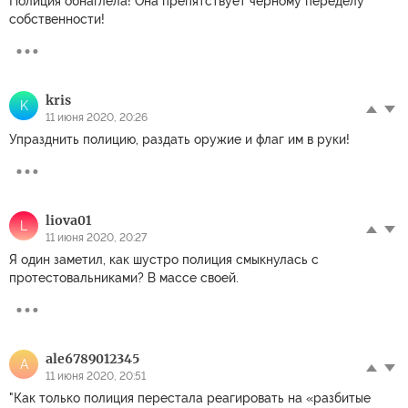
Полиция обнаглела! Она препятствует черному переделу
собственности!
kris
K
11 июня 2020, 20:26
Упразднить полицию, раздать оружие и флаг им в руки!
liova01
L
11 июня 2020, 20:27
Я один заметил, как шустро полиция смыкнулась с
протестовальниками? В массе своей.
ale6789012345
A
11 июня 2020, 20:51
"Как только полиция перестала реагировать на «разбитые