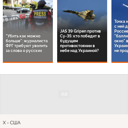
Точка 
с ней 
JAS 39 Gripen против
Россие
"Убить как можно
Су-35: кто победит в
"балли
больше": журналиста
будущем
окно" 
ФРГ требуют уволить
противостоянии в
Украин
за слова о русских
небе над Украиной?
не про
X
США