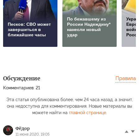
По бежавшему из
Украи
Песков: СВО может
России Надеждину*
Европ
завершиться в
нанесли новый
войну
ближайшие часы
удар
Росс
Обсуждение
Правила
Комментариев: 21
Эта статья опубликована более, чем 24 часа назад, а значит,
она недоступна для комментирования. Новые материалы вы
можете найти на
главной странице
.
Фёдор
11 июня 2020, 19:05