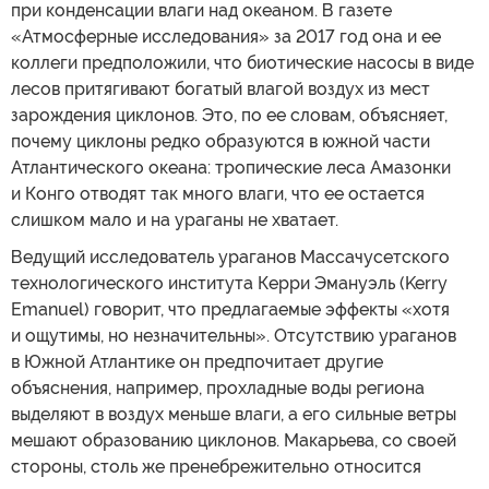
при конденсации влаги над океаном. В газете
«Атмосферные исследования» за 2017 год она и ее
коллеги предположили, что биотические насосы в виде
лесов притягивают богатый влагой воздух из мест
зарождения циклонов. Это, по ее словам, объясняет,
почему циклоны редко образуются в южной части
Атлантического океана: тропические леса Амазонки
и Конго отводят так много влаги, что ее остается
слишком мало и на ураганы не хватает.
Ведущий исследователь ураганов Массачусетского
технологического института Керри Эмануэль (Kerry
Emanuel) говорит, что предлагаемые эффекты «хотя
и ощутимы, но незначительны». Отсутствию ураганов
в Южной Атлантике он предпочитает другие
объяснения, например, прохладные воды региона
выделяют в воздух меньше влаги, а его сильные ветры
мешают образованию циклонов. Макарьева, со своей
стороны, столь же пренебрежительно относится