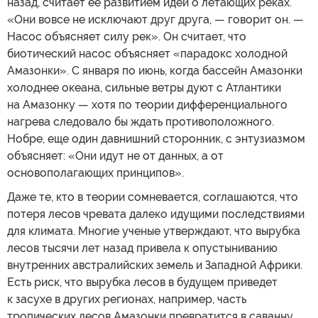
назад, считает ее развитием идеи о летающих реках.
«Они вовсе не исключают друг друга, — говорит он. —
Насос объясняет силу рек». Он считает, что
биотический насос объясняет «парадокс холодной
Амазонки». С января по июнь, когда бассейн Амазонки
холоднее океана, сильные ветры дуют с Атлантики
на Амазонку — хотя по теории дифференциального
нагрева следовало бы ждать противоположного.
Нобре, еще один давнишний сторонник, с энтузиазмом
объясняет: «Они идут не от данных, а от
основополагающих принципов».
Даже те, кто в теории сомневается, соглашаются, что
потеря лесов чревата далеко идущими последствиями
для климата. Многие ученые утверждают, что вырубка
лесов тысячи лет назад привела к опустыниванию
внутренних австралийских земель и Западной Африки.
Есть риск, что вырубка лесов в будущем приведет
к засухе в других регионах, например, часть
тропических лесов Амазонки превратится в саванну.