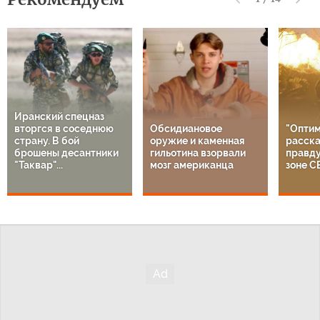
Иранский спецназ
вторгся в соседнюю
Обсидиановое
"Оптим
страну. В бой
оружие и каменная
расска
брошены десантники
гильотина взорвали
правду
"Таквар"...
мозг американца
зоне С