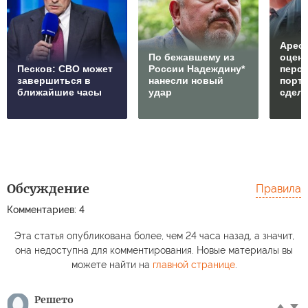
Арест
По бежавшему из
оцен
Песков: СВО может
России Надеждину*
перс
завершиться в
нанесли новый
порто
ближайшие часы
удар
сдел
Обсуждение
Правила
Комментариев: 4
Эта статья опубликована более, чем 24 часа назад, а значит,
она недоступна для комментирования. Новые материалы вы
можете найти на
главной странице
.
Решето