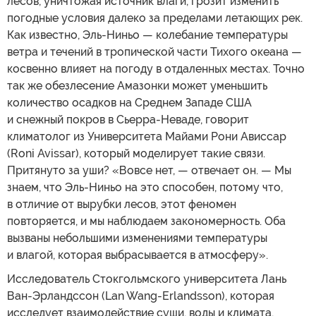
лесов, уничтожая источник влаги, грозит изменить
погодные условия далеко за пределами летающих рек.
Как известно, Эль-Ниньо — колебание температуры
ветра и течений в тропической части Тихого океана —
косвенно влияет на погоду в отдаленных местах. Точно
так же обезлесение Амазонки может уменьшить
количество осадков на Среднем Западе США
и снежный покров в Сьерра-Неваде, говорит
климатолог из Университета Майами Рони Ависсар
(Roni Avissar), который моделирует такие связи.
Притянуто за уши? «Вовсе нет, — отвечает он. — Мы
знаем, что Эль-Ниньо на это способен, потому что,
в отличие от вырубки лесов, этот феномен
повторяется, и мы наблюдаем закономерность. Оба
вызваны небольшими изменениями температуры
и влагой, которая выбрасывается в атмосферу».
Исследователь Стокгольмского университета Лань
Ван-Эрландссон (Lan Wang-Erlandsson), которая
исследует взаимодействие суши, воды и климата,