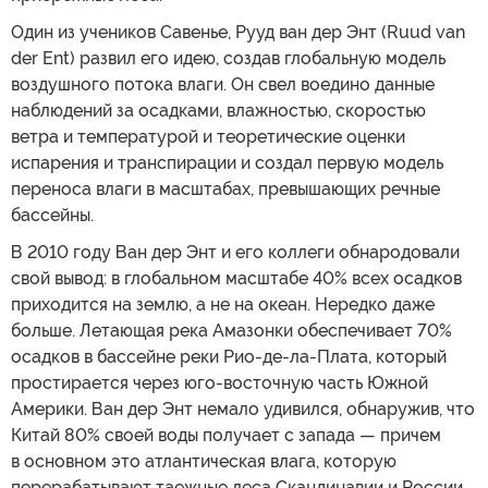
Один из учеников Савенье, Рууд ван дер Энт (Ruud van
der Ent) развил его идею, создав глобальную модель
воздушного потока влаги. Он свел воедино данные
наблюдений за осадками, влажностью, скоростью
ветра и температурой и теоретические оценки
испарения и транспирации и создал первую модель
переноса влаги в масштабах, превышающих речные
бассейны.
В 2010 году Ван дер Энт и его коллеги обнародовали
свой вывод: в глобальном масштабе 40% всех осадков
приходится на землю, а не на океан. Нередко даже
больше. Летающая река Амазонки обеспечивает 70%
осадков в бассейне реки Рио-де-ла-Плата, который
простирается через юго-восточную часть Южной
Америки. Ван дер Энт немало удивился, обнаружив, что
Китай 80% своей воды получает с запада — причем
в основном это атлантическая влага, которую
перерабатывают таежные леса Скандинавии и России.