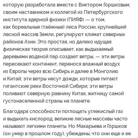
которую разработала вместе с Виктором Горшковым,
своим наставником и коллегой из Петербургского
института ядерной физики (ПИЯФ) — о том,
как бореальные (таёжные) леса России, крупнейший
лесной массив Земли, регулируют климат северных
районов Азии. Это простая, но далеко идущая
физическая теория описывает, как выдыхаемый
деревьями водяной пар создает ветры, — эти ветры
пересекают континент, перенося влажный воздух
из Европы через всю Сибирь и далее в Монголию
и Китай; эти ветры несут дожди, которые питают
гигантские реки Восточной Сибири; эти ветры
поливают северную равнину Китая, житницу самой
густонаселенной страны на планете.
Благодаря способности поглощать углекислый газ
и выдыхать кислород, великие лесные массивы часто
называют легкими планеты. Но Макарьева и Горшков
(он умер в прошлом году), убеждены, что они еще и ее