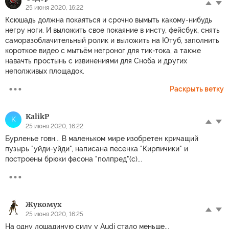
25 июня 2020, 16:22
Ксюшадь должна покаяться и срочно вымыть какому-нибудь
негру ноги. И выложить свое покаяние в инсту, фейсбук, снять
саморазоблачительный ролик и выложить на Ютуб, заполнить
короткое видео с мытьём негроног для тик-тока, а также
навачть простынь с извинениями для Сноба и других
неполживых площадок.
Раскрыть ветку
KalikP
K
25 июня 2020, 16:22
Бурленье говн... В маленьком мире изобретен кричащий
пузырь "уйди-уйди", написана песенка "Кирпичики" и
построены брюки фасона "полпред"(с)...
Жукомух
25 июня 2020, 16:25
На одну лошадиную силу у Audi стало меньше...