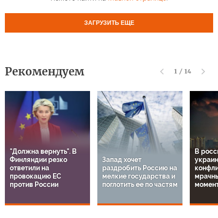
ЗАГРУЗИТЬ ЕЩЕ
Рекомендуем
1
/
14
"Должна вернуть". В
В росс
Финляндии резко
Запад хочет
украи
ответили на
раздробить Россию на
конфли
провокацию ЕС
мелкие государства и
мрачн
против России
поглотить ее по частям
момен