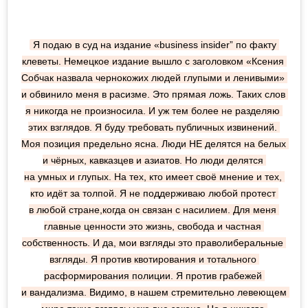
Я подаю в суд на издание «business insider” по факту 
клеветы. Немецкое издание вышло с заголовком «Ксения 
Собчак назвала чернокожих людей глупыми и ленивыми» 
и обвинило меня в расизме. Это прямая ложь. Таких слов 
я никогда не произносила. И уж тем более не разделяю 
этих взглядов. Я буду требовать публичных извинений. 
Моя позиция предельно ясна. Люди НЕ делятся на белых 
и чёрных, кавказцев и азиатов. Но люди делятся 
на умных и глупых. На тех, кто имеет своё мнение и тех, 
кто идёт за толпой. Я не поддерживаю любой протест 
в любой стране,когда он связан с насилием. Для меня 
главные ценности это жизнь, свобода и частная 
собственность. И да, мои взгляды это праволиберальные 
взгляды. Я против квотирования и тотального 
расформирования полиции. Я против грабежей 
и вандализма. Видимо, в нашем стремительно левеющем 