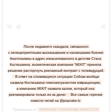
После недавнего скандала, связанного 
с нелицеприятными высказывании и насмешками Ксении 
Анатольевны в адрес изнасилованного в детстве Стаса 
Костюшкина, косметическая компания “MIXIT” приняла 
решение расторгнуть рекламный контракт с телеведущей. 
⠀ В ответ на сложившуюся ситуацию Собчак вообще 
назвала Костюшкина гомосексуалистом извращенцем, 
а компанию MIXIT назвала калом, который она 
рекламировала только из-за денег. ⠀ Все самые горячие 
новости читай на @popcake.tv
Публикация от
 POPCAKE.TV|ГОРЯЧИЕ НОВОСТИ|