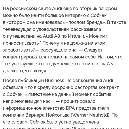
На российском сайте Audi еще во вторник вечером
можно было найти большое интервью с Собчак,
в котором она именовалась «послом бренда». В тексте
телеведущая с удовольствием рассказывала
о путешествии на Audi А8 по Италии. «Мое имя
приносит „квоты". Почему я не должна на этом
зарабатывать?— рассуждала она. — Следует
концентрироваться только на самом себе. На том, что
ты чувствуешь, что ты думаешь, что ты можешь. А я
делаю то, что хочу».
После публикации Business Insider компания Audi
объявила, что в среду досрочно расторгла контракт
с Собчак. «Известные на данный момент события
неприемлемы для нас», — процитировало
информационное агентство DPA представителя
компании Вернера Нойхольда (Werner Neuhold). По
его словам, Собчак была устно уведомлена
о расторжении контракта еще 16 июня, потому что ее