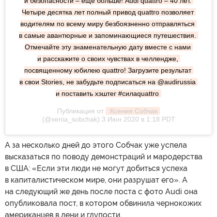
и безопасности – еще больше! Audi quattro – 40 лет. 
Четыре десятка лет полный привод quattro позволяет 
водителям по всему миру безбоязненно отправляться 
в самые авантюрные и запоминающиеся путешествия. 
Отмечайте эту знаменательную дату вместе с нами 
и расскажите о своих чувствах в челлендже, 
посвященному юбилею quattro! Загрузите результат 
в свои Stories, не забудьте подписаться на @audirussia 
и поставить хэштег #силаquattro
Публикация от
 Ксения Собчак
(@xenia_sobchak) 3 Июн 2020 в 1:18 PDT
А за несколько дней до этого Собчак уже успела
высказаться по поводу демонстраций и мародерства
в США: «Если эти люди не могут добиться успеха
в капиталистическом мире, они разрушат его». А
на следующий же день после поста с фото Audi она
опубликовала пост, в котором обвинила чернокожих
американцев в лени и глупости.