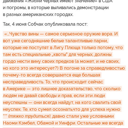
движения «Жизни черных имеют значение» в США
и погромы, в которые выливались демонстрации
в разных американских городах.
Так, 4 июня Собчак опубликовала пост:
«…Чувство вины — самое серьезное оружие вора. И 
вот уже сегодняшние белые талантливые парни, 
которые не поступят в Лигу Плюща только потому, что 
там есть специальные „квоты" для черных, должны 
гордо нести вину своих предков (а может, и не своих, 
но кого это интересует?) В погоне за справедливостью 
почему-то всегда совершается еще большая 
несправедливость. То, что происходит сейчас 
в Америке — это лишнее доказательство, что сколько 
людям не давай свободы и прав, если эти люди 
неуспешны — они всегда найдут, на кого свалить свой 
неуспех. Те, кто сумел осознать,что для успеха нужно 
*** 
(тяжко трудиться)
, давно стали уже условными 
Наоми Кэмбел, Обамой и Уинфри. Остальные же всегда 