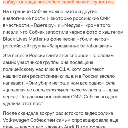
найдут оправдание себе и своей лени и глупости».
На странице Собчак можно найти и другие
аналогичные посты. Некоторые российские СМИ,
в частности, «Газета.ру» и «Медуза», кроме того,
писали, что Собчак запостила черное фото с хэштегом
Black Lives Matter на фоне песни «Убили негра»
российской группы «Запрещенные барабанщики».
Эта песня в России считается спорной. По словам
самих участников группы, она посвящена
полицейскому насилию в США, хотя сам текст
нашпигован расистскими клише, и в России весело
напевают: «Они убили негра, а нам все равно»
(эта
«цитата» не соответствует тексту песни — прим.
перев.)
. По данным российских СМИ, Собчак позднее
удалила этот пост.
После скандала вокруг расистского видеоролика
Volkswagen Собчак тем самым спровоцировала еще
один — вокруг его «дочки» Audi. В том ролике