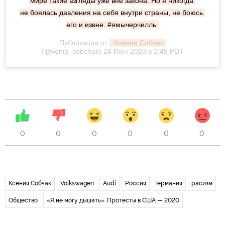
мире такие взгляды уже вне закона. Но я никогда 
не боялась давления на себя внутри страны, не боюсь 
его и извне. #ямычерчилль
Публикация от
 Ксения Собчак
(@xenia_sobchak) 24 Июн 2020 в 2:49 PDT
0
0
0
0
0
0
Ксения Собчак
Volkswagen
Audi
Россия
Германия
расизм
Общество
«Я не могу дышать». Протесты в США — 2020