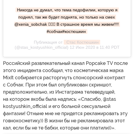
Никогда не думал, что тема педофилии, которую я 
поднял, так же будет поднята, но только на смех 
@xenia_sobchak 🤦🏻‍♂️ В страшное время мы живем!!!! 
#собчак#костюшкин
Публикация от
 Стас Костюшкин
(@stas_kostyushkin_official) 12 Июн 2020 в 11:40 PDT
Российский развлекательный канал Popcake TV после
этого инцидента сообщил, что косметическая марка
MixIt собирается расторгнуть спонсорский контракт
с Собчак. При этом был опубликован скриншот,
предположительно, из Инстаграма телеведущей,
на котором якобы была надпись: «Спасибо, @stas
kostyushkin_official и его больной сексуальной
фантазии! Отныне мне не придется рекламировать эту
говнокосметику)) В жизни бы не рекламировала этот
кал, если бы не те бабки, которые они платили))».