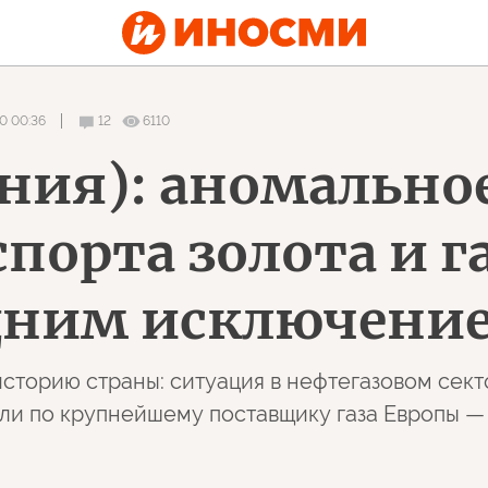
0 00:36
12
6110
мания): аномальн
порта золота и г
одним исключени
историю страны: ситуация в нефтегазовом секто
ли по крупнейшему поставщику газа Европы —