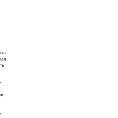
ока
тал
ть
х
лл
.