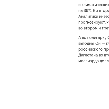
и климатических
на 36%. Во втор
Аналитики инве
прогнозируют, ч
во втором и тре
А вот олигарху
выгодны. Он — 
российского пр
Дагестана во вт
миллиарда долла