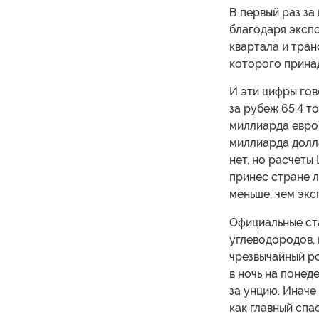
В первый раз за
благодаря экспо
квартала и тран
которого прина
И эти цифры гов
за рубеж 65,4 т
миллиарда евро)
миллиарда долла
нет, но расчеты
принес стране л
меньше, чем экс
Официальные ст
углеводородов,
чрезвычайный ро
в ночь на понед
за унцию. Инач
как главный спа