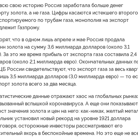
 всю свою историю Россия заработала больше денег
рту золота, а не газа. Цифры касаются истекшего второго
спортируемого по трубам газа, монополия на экспорт
длежит Газпрому.
орят, что в одном лишь апреле и мае Россия продала
онн золота на сумму 3,6 миллиарда долларов (около 3,1
. За это же время прибыль от экспорта газа составила 2,4
ров (около 2,1 миллиарда евро). Окончательных данных п
 ЦБ России свидетельствуют, что экспорт газа за весь квар
ишь 3,5 миллиарда долларов (3,0 миллиарда евро) — то ес
порт золота всего за два месяца.
атистические данные отражают хаос на глобальных рынка
 вызванный вспышкой коронавируса. А еще они показывают
ст значения золота и цен на него: как-никак, желтый мета
ельник установил новый рекорд на уровне 1921 доллара
е говоря, осторожные инвесторы рассматривают его
сительный якорь в беспокойные времена. Но это еще не все