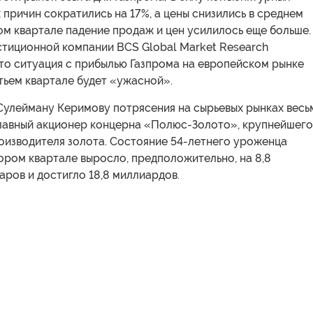
 причин сократились на 17%, а цены снизились в среднем
ом квартале падение продаж и цен усилилось еще больше.
стиционной компании BCS Global Market Research
то ситуация с прибылью Газпрома на европейском рынке
тьем квартале будет «ужасной».
 Сулейману Керимову потрясения на сырьевых рынках весь
главный акционер концерна «Полюс-Золото», крупнейшего
оизводителя золота. Состояние 54-летнего уроженца
ором квартале выросло, предположительно, на 8,8
ров и достигло 18,8 миллиардов.