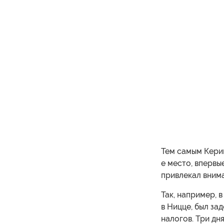
Тем самым Керим
е место, впервы
привлекал вним
Так, например, 
в Ницце, был за
налогов. Три дн