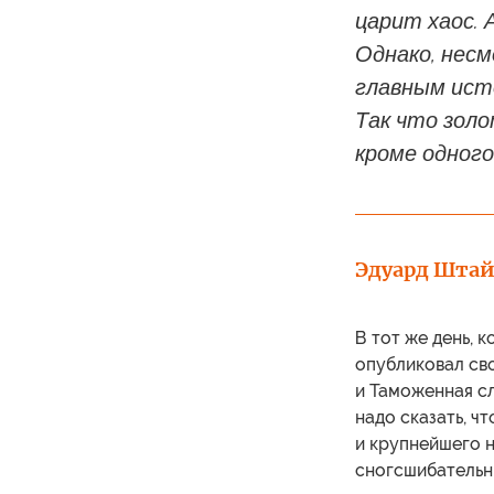
царит хаос.
Однако, несм
главным ист
Так что золо
кроме одного
Эдуард Шта
В тот же день, 
опубликовал сво
и Таможенная с
надо сказать, ч
и крупнейшего 
сногсшибательн