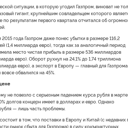
еской ситуации, в которую угодил Газпром, виноват не то
азовый гигант, крупнейшим совладельцем которого являет
е по результатам первого квартала отчитался об огромн
ей.
 2015 года Газпром даже понес убытки в размере 116,2
й (1,4 миллиарда евро), тогда как за аналогичный период
имела место чистая прибыль в размере 536 миллиардов
лиарда евро). Оборот рухнул на 24,1% до 1,74 триллиона
ллиарда евро), а экспорт в Европу — главный для Газпрома
 вовсе обвалился на 45%.
 цене
му не повезло с серьезным падением курса рубля в марте
0% долгов концерн имеет в долларах и евро. Однако
рубля — лишь часть проблемы.
 состоит в том, что поставки в Европу и Китай (с недавних
сти рынок сбыта для Газпрома) в силу конъюнктурных