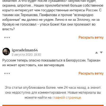
обнаглел. А что будет после Лукашенко? Габунистан будет,
окраина, шпротия... Наших прихлебателей больше собственное
корыто интересует чем государственные интересы России. С
такими как Терешкова, Памфилова и прочие "всенародно
избранные" мы далеко не уедем. Лично я ни за Эллочку, ни за
Яровую не голосовал - упаси Боже! Как они пролезают во
власть?
Раскрыть ветку
igoradelman64
2 августа 2020, 19:30
Русским теперь опасно показываться в Белоруссии. Таракан
их может арестовать, как вагнеровцев.
Раскрыть ветку
Эта статья опубликована более, чем 24 часа назад, а значит,
она недоступна для комментирования. Новые материалы вы
можете найти на
главной странице
.