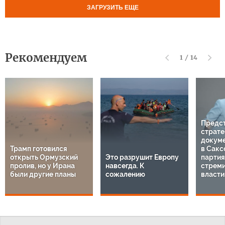
ЗАГРУЗИТЬ ЕЩЕ
Рекомендуем
1
/
14
Предс
страте
докуме
Трамп готовился
в Сакс
открыть Ормузский
Это разрушит Европу
парти
пролив, но у Ирана
навсегда. К
стреми
были другие планы
сожалению
власти