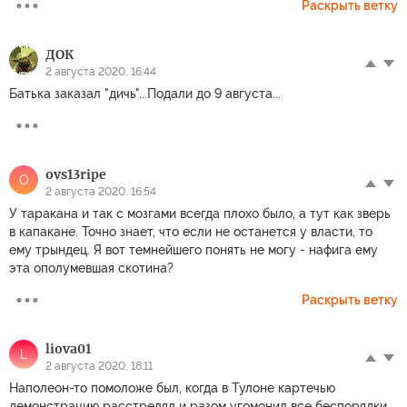
Раскрыть ветку
ДОК
2 августа 2020, 16:44
Батька заказал "дичь"...Подали до 9 августа...
ovs13ripe
O
2 августа 2020, 16:54
У таракана и так с мозгами всегда плохо было, а тут как зверь
в капакане. Точно знает, что если не останется у власти, то
ему трындец. Я вот темнейшего понять не могу - нафига ему
эта ополумевшая скотина?
Раскрыть ветку
liova01
L
2 августа 2020, 18:11
Наполеон-то помоложе был, когда в Тулоне картечью
демонстрацию расстрелял и разом угомонил все беспорядки