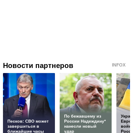
Новости партнеров
INFOX
По бежавшему из
Украи
Песков: СВО может
России Надеждину*
Европ
завершиться в
нанесли новый
войну
ближайшие часы
удар
Росс