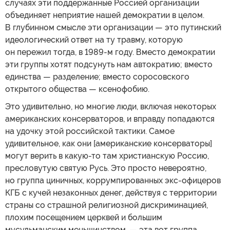
случаях эти поддержанные Россией организации
объединяет неприятие нашей демократии в целом.
В глубинном смысле эти организации — это путинский
идеологический ответ на ту травму, которую
он пережил тогда, в 1989-м году. Вместо демократии
эти группы хотят подсунуть нам автократию; вместо
единства — разделение; вместо соросовского
открытого общества — ксенофобию.
Это удивительно, но многие люди, включая некоторых
американских консерваторов, и вправду попадаются
на удочку этой российской тактики. Самое
удивительное, как они [американские консерваторы]
могут верить в какую-то там христианскую Россию,
пресловутую святую Русь. Это просто невероятно,
но группа циничных, коррумпированных экс-офицеров
КГБ с кучей незаконных денег, действуя с территории
страны со страшной религиозной дискриминацией,
плохим посещением церквей и большим
мусульманским меньшинством, — эта вот группа