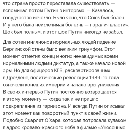
что страна просто переставала существовать, —
вспоминал потом Путин в интервью. — Казалось,
государство исчезло. Было ясно, что Союз был болен.
И у него была неизлечимая болезнь — паралич власти».
Шок был полным, и этот шок Путин никогда не забыл.
Для сотен миллионов нормальных людей падение
Берлинской стены было великим триумфом. Этот
момент отметил конец многих ненавидимых всеми
нормальными людьми диктатур, а также начало новой
эры. Но для офицеров КГБ, расквартированных
в Дрездене, политические революции 1989-го года
означали конец их империи и начало эры унижения.
В своих интервью Путин постоянно возвращается
к этому моменту — когда так и не пришло
подкрепление из гарнизона. И всегда Путин описывал
этот момент как поворотный пункт в своей жизни.
Подобно Скарлет О'Хара, которая потрясала кулаком
в адрес кроваво-красного неба в фильме «Унесенные