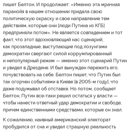
пишет Белтон. И продолжает: «Именно эта мрачная
паранойя в нашем отношении придала свою
политическую окраску и свое направление тем
действиям, которые они [люди Путина из КГБ]
предприняли потом». Не является совпадением и тот
факт, что этот вдохновляющий нас сценарий,
как прозападные, выступающие под лозунгами
демократии свергают силой коррумпированный
и непопулярный режим — именно этот сценарий Путин
и увидел в Дрездене. И был вынужден пережить его,
почувствовать на себе. Белтон пишет, что Путин был
так огорчен событиями в Киеве [в 2005-м году], что
даже подумывал об отставке. Но потом, сообщает
Белтон, Путин все-таки решил остаться у власти —
чтобы нанести ответный удар демократии и свободе,
причем единственными средствами, которые он знал.
К сожалению, наивный американский электорат
пробудился от сна и увидел страшную реальность