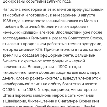
шокированы событиями 1989-го года.
Напротив, некоторые из этих агентов предчувствовали
эти события и готовились к ним заранее. В августе
1988 года высокопоставленный чиновник из Москвы
прибыл в Восточный Берлин и начал вербовать
немецких «спящих» агентов. Впоследствии, уже после
воссоединения Германии и развала Советского Союза,
эти агенты продолжили работать с теми структурами,
которые сменили КГБ. Приблизительно в то же самое
время КГБ создавал оффшорные счета, фальшивые
бизнесы и скрытые от всех фонды из «черной
наличности». Впоследствии, в 1990-е годы,
накопленные таким образом вредные для всего мира
деньги, словно ракета-носитель, выведут членов этой
нелиберальной элиты на орбиту богатства и власти.
С 1986-го по 1988-й годы, например, министерство
Штази перевело миллионы марок в сеть компаний
в Швейцарии, Лихтенштейне и Сингапуре. Всеми ими
руководил австрийский бизнесмен Мартин Шлафф.