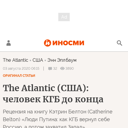
The Atlantic
США
Энн Эплбаум
32
3890
03 августа 2020 06:15
ОРИГИНАЛ СТАТЬИ
The Atlantic (США):
человек КГБ до конца
Рецензия на книгу Кэтрин Белтон (Catherine
Belton) «Люди Путина: как КГБ вернул себе
Россию, а потом захватил Запад»