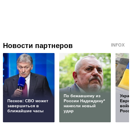
Новости партнеров
INFOX
По бежавшему из
Украи
Песков: СВО может
России Надеждину*
Европ
завершиться в
нанесли новый
войну
ближайшие часы
удар
Росс