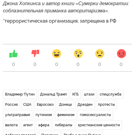
Джона Хопкинса и автор книги «Сумерки демократии:
соблазнительная приманка авторитаризма».
*террористическая организация, запрещена в РФ
0
0
0
0
0
0
Владимир Путин
Дональд Трамп
КГБ
штази
спецслужба
Россия
США
Евросоюз
Донецк
Дрезден
протесты
ультраправые
путинизм
феминизм
гомосексуалисты
валюта
агент
афера
либералы
христианские ценности