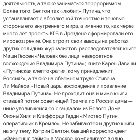
деятельность, а также заниматься террроризмом.
Более того, Белтон так «любит» Путина, что
устанавливает с абсолютной точностью и теневые
стороны его внутреннего мира, а именно то, как через
много лет проекты КГБ в Дрездене сформировали его
мировоззрение. Она строит свои выводы на работах
других солидных журналистов-расследователей: книге
Маши Гессен «Человек без лица: невероятное
восхождение Владимира Путина»; книге Карен Давиши
«Путинская клептократия: кому принадлежит
Россия?», а также на объемном труде Стивена
Ли Майера «Новый царь: восхождение и правление
Владимира Путина». Не проходит она и мимо книги
ставшей потом советницей Трампа по России дамы —
ныне уволившейся со скандалом из Белого Дома
Фионы Хилл и Клиффорда Гэдди «Мистер Путин:
оперативник в Кремле». Не забываются и другие книги
на эту тему. Кэтрин Белтон, бывший корреспондент
«Файненшл таймс» в Москве, компилирует в одно