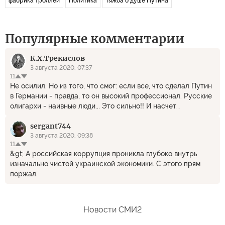
фабрика троллей
Политика
Тяжба о душе Путина
Популярные комментарии
К.Х.Трекислов
3 августа 2020, 07:37
11
Не осилил. Но из того, что смог: если все, что сделал Путин
в Германии - правда, то он высокий профессионал. Русские
олигархи - наивные люди... Это сильно!! И насчет
свержения режима в России с помощью оппозиции и
sergant744
ЗАПАДНЫХ ДЕНЕГ!! Для них это, стало быть, нормально. О,
как.. короче - клиника.. Дальше читать не смог. Кто смог -
3 августа 2020, 09:38
11
напишет больше.
&gt; А российская коррупция проникла глубоко внутрь
изначально чистой украинской экономики. C этого прям
поржал.
Новости СМИ2