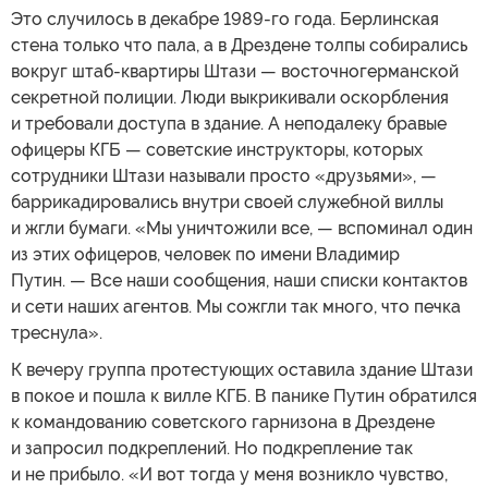
Это случилось в декабре 1989-го года. Берлинская
стена только что пала, а в Дрездене толпы собирались
вокруг штаб-квартиры Штази — восточногерманской
секретной полиции. Люди выкрикивали оскорбления
и требовали доступа в здание. А неподалеку бравые
офицеры КГБ — советские инструкторы, которых
сотрудники Штази называли просто «друзьями», —
баррикадировались внутри своей служебной виллы
и жгли бумаги. «Мы уничтожили все, — вспоминал один
из этих офицеров, человек по имени Владимир
Путин. — Все наши сообщения, наши списки контактов
и сети наших агентов. Мы сожгли так много, что печка
треснула».
К вечеру группа протестующих оставила здание Штази
в покое и пошла к вилле КГБ. В панике Путин обратился
к командованию советского гарнизона в Дрездене
и запросил подкреплений. Но подкрепление так
и не прибыло. «И вот тогда у меня возникло чувство,