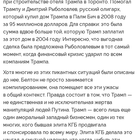
при строительстве отеля Трампа в Торонто. Помогал
Трампу и Дмитрий Рыболовлев, русский олигарх,
который купил дом Трампа в Палм Бич в 2008 году
за 95 миллионов долларов. Для справки: это была
сумма вдвое больше той, которую Трамп заплатил
за этот дом в 2004 году. Интересно, что выгодная
сделка была предложена Рыболовлевым в тот самый
момент, когда финансовый кризис ударил по всем
компаниям Трампа.
Хотя многие из этих пикантных ситуаций были описаны
до нее, Белтон не просто занимается
компилированием, она помещает все эти ужасы
в общий контекст. Правда состоит в том, что Трамп —
не единственная и не исключительная жертва
манипуляций людей Путина. Трамп — всего лишь еще
один аморальный западный бизнесмен, один из тех
многих, кого бывшая элита КГБ продвигала
и спонсировала по всему миру. Элита КГБ делала это
наугад, в смутной надежде, что когда-нибудь эти