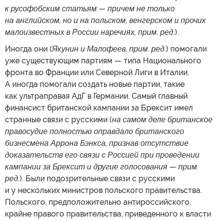
к русофобским статьям — причем не только
на английском, но и на польском, венгерском и прочих
малоизвестных в России наречиях, прим. ред
.).
Иногда они (
Якунин и Малофеев, прим. ред
.) помогали
уже существующим партиям — типа Национального
фронта во Франции или Северной Лиги в Италии.
А иногда помогали создать новые партии, такие
как ультраправая АдГ в Германии. Самый главный
финансист британской кампании за Брексит имел
странные связи с русскими (
на самом деле британское
правосудие полностью оправдало британского
бизнесмена Аррона Бэнкса, признав отсутствие
доказательств его связи с Россией при проведении
кампании за Брексит и другие голосования — прим.
ред.
). Были подозрительные связи с русскими
и у нескольких министров польского правительства.
Польского, предположительно антироссийского,
крайне правого правительства, приведенного к власти