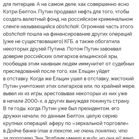
для питерцев. А на самом деле, как совершенно ясно
Кэтри Белтон, Путин продавал нефть для того, чтобы
создать валютный фонд, на российском криминальном
сленге называющийся
obshchak
. Огромная часть этого
obshchak
пошла на финансирование других операций
[уже не существовашего] КГБ, а также обогатила
некоторых друзей Путина. Потом Путин завоевал
доверие российских олигархов ельцинской эры,
пообещав этим наивным людям иммунитет от судебных
преследований после того, как Ельцин уйдет
в отставку. Когда же Ельцин ушел в отставку, жестокий
Путин уничтожил этих олигархов или, по крайней мере,
вывел их из игры, арестовывая некоторых из них уже
в начале 2000-х, а других вынуждая покинуть страну.
В те годы, когда Путин уже был президентом, его
дружки начали, по данным Белтон, целую серию
крупных операций: аферу по «зеркальной торговле»
в Дойче банке (
так в тексте, не очень понятно, что
за торговлю Энн Эплбаум имеет в виду, но она ей явно