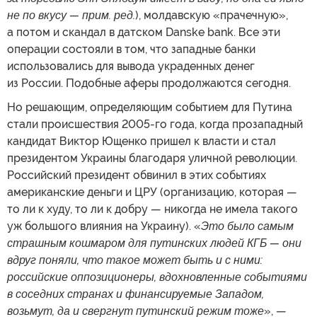
не по вкусу — прим. ред.
), молдавскую «прачечную»,
а потом и скандал в датском Danske bank. Все эти
операции состояли в том, что западные банки
использовались для вывода украденных денег
из России. Подобные аферы продолжаются сегодня.
Но решающим, определяющим событием для Путина
стали происшествия 2005-го года, когда прозападный
кандидат Виктор Ющенко пришел к власти и стал
президентом Украины благодаря уличной революции.
Российский президент обвинил в этих событиях
американские деньги и ЦРУ (организацию, которая —
то ли к худу, то ли к добру — никогда не имела такого
уж большого влияния на Украину). «
Это было самым
страшным кошмаром для путинских людей КГБ — они
вдруг поняли, что такое может быть и с ними:
российские оппозиционеры, вдохновленные событиями
в соседних странах и финансируемые Западом,
возьмут, да и свергнут путинский режим тоже
», —