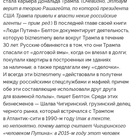
стала карьера Дональда Трампа. (
Очевидно, Эплбаум
верит в теорию Рашагейта, по которой президента
США Трампа привели к власти некие российские
агенты — прим. ред.
) В последней главе своей книги
«Люди Путина» Белтон документирует деятельность,
которую biznesmeny вели вокруг Трампа в течение
30 лет. Русские обвиняются в том, что они Трампа
спасали от «долговой ямы», когда он влезал в долги;
покупали квартиры в построенных им зданиях
за наличные; а также предлагали ему «сделочки».
И всегда эти biznesmeny «действовали в полутени
между российскими спецслужбами и мафией, причем
обе эти составляющие использовали друг друга
для взаимной пользы», пишет Белтон. Среди этих
бизнесменов — Шалва Чигиринский, грузинский делец
черного рынка, который встречался с Трампом
в Атлантик-сити в 1990-м году (
так в тексте,
но непонятно, почему автор считает Чигиринского
«человеком Путина»: в 2015-м году этот человек