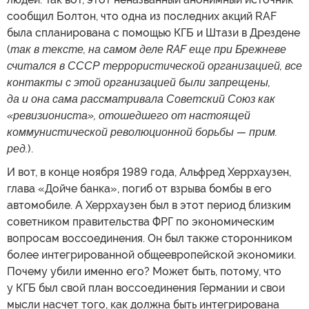
сообщил Болтон, что одна из последних акций RAF
была спланирована с помощью КГБ и Штази в Дрездене
(
так в тексте, на самом деле RAF еще при Брежневе
считался в СССР террористической организацией, все
контакты с этой организацией были запрещены,
да и она сама рассматривала Советский Союз как
«ревизиониста», отошедшего от настоящей
коммунистической революционной борьбы — прим.
ред.
).
И вот, в конце ноября 1989 года, Альфред Херрхаузен,
глава «Дойче банка», погиб от взрыва бомбы в его
автомобиле. А Херрхаузен был в этот период близким
советником правительства ФРГ по экономическим
вопросам воссоединения. Он был также сторонником
более интегрированной общеевропейской экономики.
Почему убили именно его? Может быть, потому, что
у КГБ был свой план воссоединения Германии и свои
мысли насчет того, как должна быть интегрирована