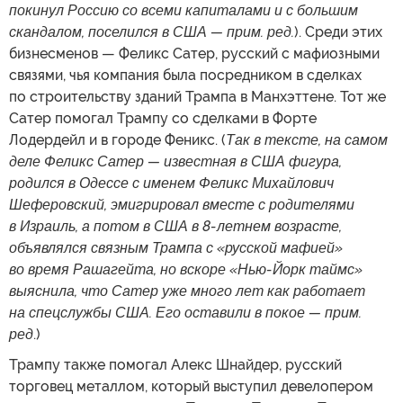
покинул Россию со всеми капиталами и с большим
скандалом, поселился в США — прим. ред.
). Среди этих
бизнесменов — Феликс Сатер, русский с мафиозными
связями, чья компания была посредником в сделках
по строительству зданий Трампа в Манхэттене. Тот же
Сатер помогал Трампу со сделками в Форте
Лодердейл и в городе Феникс. (
Так в тексте, на самом
деле Феликс Сатер — известная в США фигура,
родился в Одессе с именем Феликс Михайлович
Шеферовский, эмигрировал вместе с родителями
в Израиль, а потом в США в 8-летнем возрасте,
объявлялся связным Трампа с «русской мафией»
во время Рашагейта, но вскоре «Нью-Йорк таймс»
выяснила, что Сатер уже много лет как работает
на спецслужбы США. Его оставили в покое — прим.
ред
.)
Трампу также помогал Алекс Шнайдер, русский
торговец металлом, который выступил девелопером