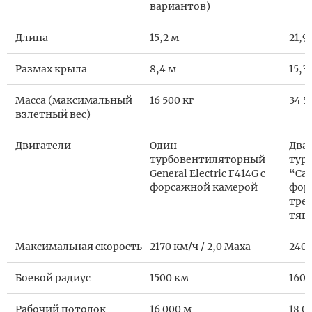
вариантов)
Длина
15,2 м
21,9
Размах крыла
8,4 м
15,3
Масса (максимальный
16 500 кг
34 5
взлетный вес)
Двигатели
Один
Два
турбовентиляторный
тур
General Electric F414G с
“Сат
форсажной камерой
фор
тре
тяг
Максимальная скорость
2170 км/ч / 2,0 Маха
2400
Боевой радиус
1500 км
1600
Рабочий потолок
16 000 м
18 0