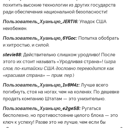
похитить высокие технологии из других государств
ради обеспечения национальной безопасности!
Пользователь_Хуаньцю_JERTI6:
Упадок США
неизбежен.
Пользователь_Хуаньцю_6YGoc:
Попытка обобрать
и хитростью, и силой.
stevie88:
Действительно слишком уродливо! После
этого их стоит называть «Уродливая страна»! (
игра
слов, по-китайски США дословно переводится как
«красивая страна»
— прим. пер.
)
Пользователь_Хуаньцю_1v8M4z:
Лучше всего
погибнуть, стоя на ногах, чем на коленях. По дешевке
продать компанию Штатам — это унизительно.
Пользователь_Хуаньцю_e2geSB:
Ругаться
бесполезно, но противостояние целого блока — это
ключ к успеху! Разве это не лучше, чем если бы