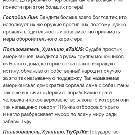
понести при этом больших потерь!
Господин Лин:
Бандиты больше всего боятся тех, кто
использует их же оружие против них, поэтому нужно
проявлять бдительность и повсеместно принимать
меры оборонительного характера.
Пользователь_Хуаньцю_e7uXJS:
Судьба простых
американцев находится в руках группы мошенников
из Белого дома, которые сознательно извращают
истину, обманывают собственный народ и получают
за это так называемую поддержку. Так называемая
американская демократия сорвала сама с себя штаны,
так еще и кричит «Держите вора!» Какие права
человека и какое верховенство закона, о котором они
так напыщенно говорят?! Кучка отбросов открыто
и нагло разбрасывает мусор по всему миру ради
забавы. Тьфу.
Пользователь_Хуаньцю_TiyCpJKa:
Государство-