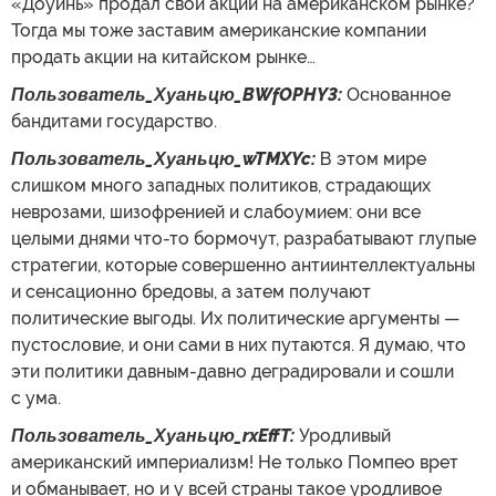
«Доуинь» продал свои акции на американском рынке?
Тогда мы тоже заставим американские компании
продать акции на китайском рынке…
Пользователь_Хуаньцю_BWfOPHY3:
Основанное
бандитами государство.
Пользователь_Хуаньцю_wTMXYc:
В этом мире
слишком много западных политиков, страдающих
неврозами, шизофренией и слабоумием: они все
целыми днями что-то бормочут, разрабатывают глупые
стратегии, которые совершенно антиинтеллектуальны
и сенсационно бредовы, а затем получают
политические выгоды. Их политические аргументы —
пустословие, и они сами в них путаются. Я думаю, что
эти политики давным-давно деградировали и сошли
с ума.
Пользователь_Хуаньцю_rxEffT:
Уродливый
американский империализм! Не только Помпео врет
и обманывает, но и у всей страны такое уродливое