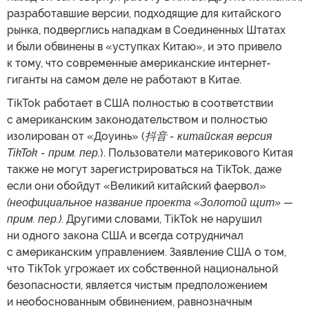
разработавшие версии, подходящие для китайского
рынка, подверглись нападкам в Соединенных Штатах
и были обвинены в «уступках Китаю», и это привело
к тому, что современные американские интернет-
гиганты на самом деле не работают в Китае.
TikTok работает в США полностью в соответствии
с американским законодательством и полностью
изолирован от «Доуинь» (
抖音
- китайск
ая версия
TikTok
- прим. пер.
). Пользователи материкового Китая
также не могут зарегистрироваться на TikTok, даже
если они обойдут «Великий китайский фаервол»
(неофициальное название проекта «Золотой щит» —
прим. пер.)
. Другими словами, TikTok не нарушил
ни одного закона США и всегда сотрудничал
с американским управлением. Заявление США о том,
что TikTok угрожает их собственной национальной
безопасности, является чистым предположением
и необоснованным обвинением, равнозначным