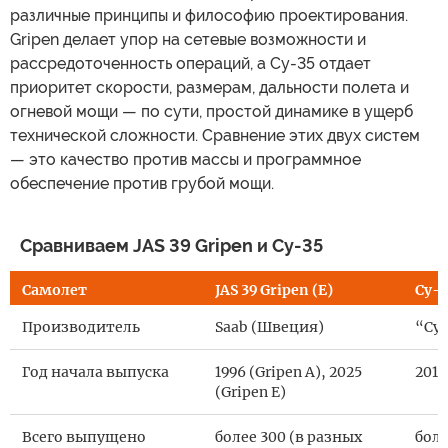
различные принципы и философию проектирования.
Gripen делает упор на сетевые возможности и
рассредоточенность операций, а Су-35 отдает
приоритет скорости, размерам, дальности полета и
огневой мощи — по сути, простой динамике в ущерб
технической сложности. Сравнение этих двух систем
— это качество против массы и программное
обеспечение против грубой мощи.
Сравниваем JAS 39 Gripen и Су-35
Самолет
JAS 39 Gripen (E)
Су-
Производитель
Saab (Швеция)
“Сух
Год начала выпуска
1996 (Gripen A), 2025
2014
(Gripen E)
Всего выпущено
более 300 (в разных
боле