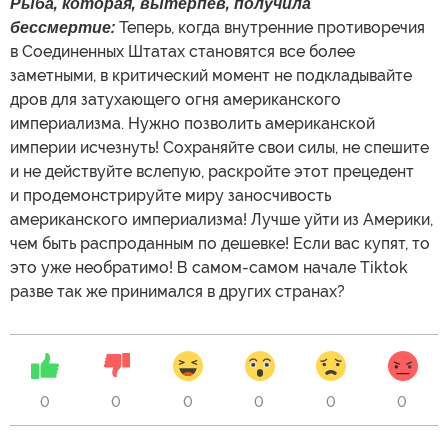
Р
ыба, которая
, вытерпев,
получила
бессмертие:
Теперь, когда внутренние противоречия
в Соединенных Штатах становятся все более
заметными, в критический момент не подкладывайте
дров для затухающего огня американского
империализма. Нужно позволить американской
империи исчезнуть! Сохраняйте свои силы, не спешите
и не действуйте вслепую, раскройте этот прецедент
и продемонстрируйте миру заносчивость
американского империализма! Лучше уйти из Америки,
чем быть распроданным по дешевке! Если вас купят, то
это уже необратимо! В самом-самом начале Tiktok
разве так же принимался в других странах?
0
0
0
0
0
0