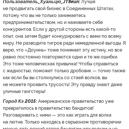
Пользователь_Хуаньцю_JT8eun:
Лучше
не продвигать свой бизнес в Соединенных Штатах,
потому что вы не только занимаетесь
предпринимательством, но и наживаете себе
конкурентов. Если у другой стороны есть какой-то
опыт, она затем будет конкурировать с вами по всему
миру. Не разводите тигров ради немедленной выгоды. Я
верю, что «Доуинь» тоже понимает эту истину, но все
равно постоянно повторяются одни и те же ошибки.
Это тоже человеческая привычка! Чтобы справиться
с жадностью, поможет только дробовик — точно также
как если бы вы столкнулись со стаей волков, вы
не можете проявить трусость! Эту правду знают даже
уличные гангстеры!
Город Кэ 2015:
Американское правительство уже
превратилось в правительство бандитов!
Разговаривать с ними — это как играть для волка
на лютне. Только находясь в серьезном противоречии
можно дать резкий отпор бандитам или волкам и не