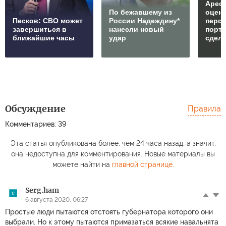
Арест
По бежавшему из
оцен
Песков: СВО может
России Надеждину*
перс
завершиться в
нанесли новый
порто
ближайшие часы
удар
сдел
Обсуждение
Правила
Комментариев: 39
Эта статья опубликована более, чем 24 часа назад, а значит,
она недоступна для комментирования. Новые материалы вы
можете найти на
главной странице
.
Serg.ham
6 августа 2020, 06:27
Простые люди пытаются отстоять губернатора которого они
выбрали. Но к этому пытаются примазаться всякие навальнята