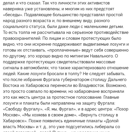
делал и что сказал. Так что личности этих активистов
наверняка уже установлены, и многим из них предстоят
«беседы». Подавляющее большинство представлял простой
народ разного возраста и, по внешнему виду, разного
социального статуса, были даже люди с маленькими детьми.
То есть толпа не рассчитывала на серьезное противодействие
правоохранителей. По лицам и словам протестующих было
видно, что они искренне поддерживают выдвигаемые лозунги и
готовы их отстаивать, «проплаченные» ведут себя совершенно
по-другому, это хорошо видно по митингам Навального. О
поддержке протестующих свидетельствовали массовые
сигналы в автомобилях, что также характеризовало отношение
людей. Какие лозунги бросали в толпу? Не следует забывать,
что после избрания Фургала губернатором столицу Дальнего
Востока из Хабаровска перенесли во Владивосток. Возможно,
это просто совпало по времени, но хабаровчане восприняли
это как месть центра за протестное голосование. Главные
лозунги и плакаты были направлены на защиту Фургала:
«Свободу Фургалу», «Я, мы, Фургал», и в адрес центра: «Позор
Москве», «Мы хозяева в своем доме», «Вернуть столицу в
Хабаровск». Позже появились единичные плакаты «Долой
власть Москвы» и т. д., это уже подсуетились либералы со