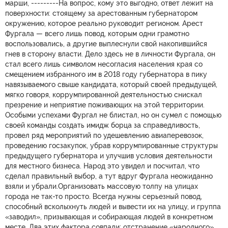
марши, ---------На вопрос, кому это выгодно, ответ лежит на
поверхности: стоящему за арестованным губернатором
окружению, которое реально руководит регионом. Арест
Фургала — всего лишь повод, которым одни грамотно
воспользовались, а другие выплеснули свой накопившийся
гнев в сторону власти. Дело здесь не в личности Фургала, он
стал всего лишь символом несогласия населения края со
смещением избранного им в 2018 году губернатора в пику
навязываемого свыше кандидата, который своей предыдущей,
мягко говоря, коррумпированной деятельностью снискал
презрение и неприятие поживающих на этой территории.
Особыми успехами Фургал не блистал, но он сумел с помощью
своей команды создать имидж борца за справедливость,
провел ряд мероприятий по удешевлению авиаперевозок,
проведению госзакупок, убрав коррумпированные структуры
предыдущего губернатора и улучшив условия деятельности
для местного бизнеса. Народ это увидел и посчитал, что
сделал правильный выбор, а тут вдруг Фургала неожиданно
взяли и убрали.Организовать массовую толпу на улицах
города не так-то просто. Всегда нужны серьезный повод,
способный всколыхнуть людей и вывести их на улицу, и группа
«заводил», призывающая и собирающая людей в конкретном
месте. Два этих фактора совпали: отстранение «народного»