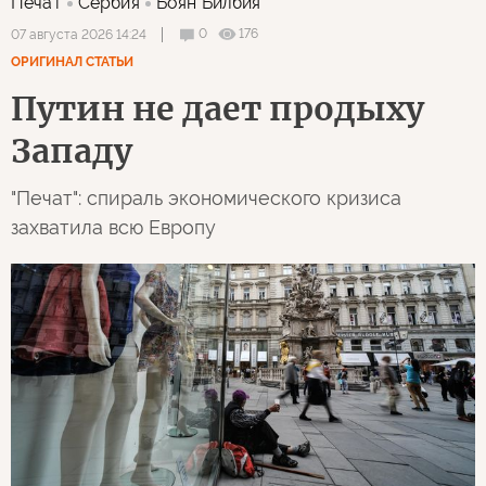
Печат
Сербия
Боян Билбия
0
176
07 августа 2026 14:24
ОРИГИНАЛ СТАТЬИ
Путин не дает продыху
Западу
"Печат": спираль экономического кризиса
захватила всю Европу