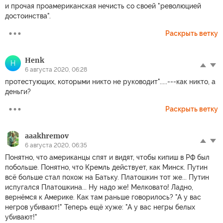
и прочая проамериканская нечисть со своей "революцией
достоинства".
Раскрыть ветку
Henk
H
6 августа 2020, 06:28
протестующих, которыми никто не руководит".....---как никто, а
деньги?
Раскрыть ветку
aaakhremov
6 августа 2020, 06:35
Понятно, что американцы спят и видят, чтобы кипиш в РФ был
побольше. Понятно, что Кремль действует, как Минск. Путин
всё больше стал похож на Батьку. Платошкин тот же... Путин
испугался Платошкина... Ну надо же! Мелковато! Ладно,
вернёмся к Америке. Как там раньше говорилось? "А у вас
негров убивают!" Теперь ещё хуже: "А у вас негры белых
убивают!"