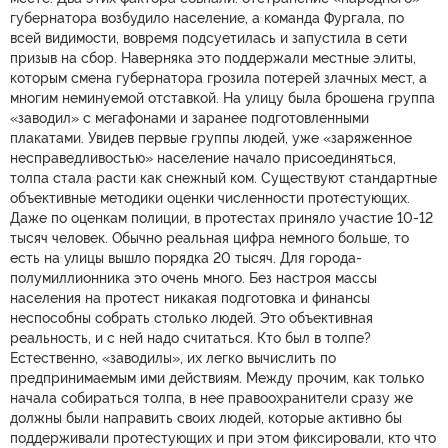
губернатора возбудило население, а команда Фургала, по
всей видимости, вовремя подсуетилась и запустила в сети
призыв на сбор. Наверняка это поддержали местные элиты,
которым смена губернатора грозила потерей злачных мест, а
многим неминуемой отставкой. На улицу была брошена группа
«заводил» с мегафонами и заранее подготовленными
плакатами. Увидев первые группы людей, уже «заряженное
несправедливостью» население начало присоединяться,
толпа стала расти как снежный ком. Существуют стандартные
объективные методики оценки численности протестующих.
Даже по оценкам полиции, в протестах приняло участие 10-12
тысяч человек. Обычно реальная цифра немного больше, то
есть на улицы вышло порядка 20 тысяч. Для города-
полумиллионника это очень много. Без настроя массы
населения на протест никакая подготовка и финансы
неспособны собрать столько людей. Это объективная
реальность, и с ней надо считаться. Кто был в толпе?
Естественно, «заводилы», их легко вычислить по
предпринимаемым ими действиям. Между прочим, как только
начала собираться толпа, в нее правоохранители сразу же
должны были направить своих людей, которые активно бы
поддерживали протестующих и при этом фиксировали, кто что