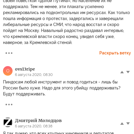
своей повесткой «долой Путина», но население их не
поддержало. Тем не менее, эти плакаты усиленно
рекламировались на подконтрольных им ресурсах. Как только
пошла информация о протестах, задергались и заверещали
либеральные ресурсы и СМИ, что народ восстал и скоро
пойдет на Москву. Навальный радостно раздавал интервью,
что кремлевской власти скоро конец, увидел себя уже,
наверное, за Кремлевской стеной.
Раскрыть ветку
ovs13ripe
O
6 августа 2020, 08:30
Пиндосам любой инструмент и повод годиться - лишь бы
России было хуже. Надо для этого убийцу поддерживать?
Будут поддерживать.
Дмитрий Молодцов
6 августа 2020, 08:38
Я так думаю, что всех крупных чиновников и депутатов