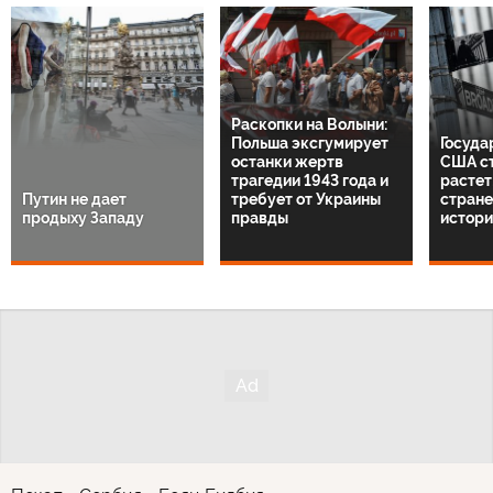
Раскопки на Волыни:
Польша эксгумирует
Госуда
останки жертв
США с
трагедии 1943 года и
растет:
Путин не дает
требует от Украины
стране
продыху Западу
правды
истори