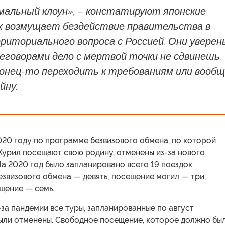
рмальный клоун», – констатируют японские
х возмущает бездействие правительства в
иториального вопроса с Россией. Они уверен
еговорами дело с мертвой точки не сдвинешь.
конец-то переходить к требованиям или вооб
йну.
020 году по программе безвизового обмена, по которой
Курил посещают свою родину, отменены из-за нового
а 2020 год было запланировано всего 19 поездок:
звизового обмена — девять; посещение могил — три;
щение — семь.
-за пандемии все туры, запланированные по август
были отменены. Свободное посещение, которое должно бы