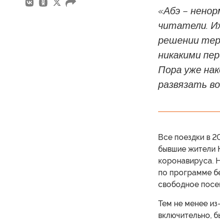
«Абэ – нено
читатели. И
решении терр
никакими пер
Пора уже на
развязать во
Все поездки в 2
бывшие жители 
коронавируса. Н
по программе бе
свободное посе
Тем не менее из
включительно, 