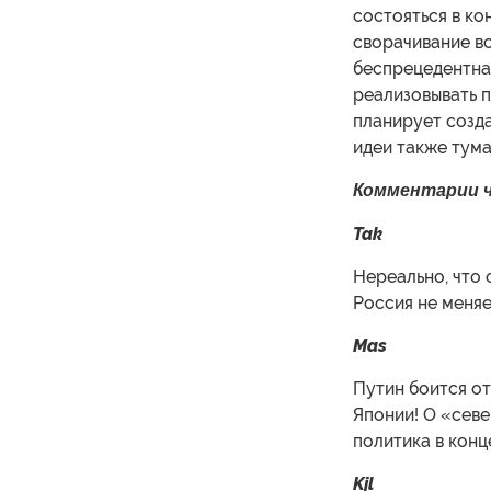
состояться в ко
сворачивание вс
беспрецедентная
реализовывать 
планирует созда
идеи также тума
Комментарии 
Tak
Нереально, что 
Россия не меняе
Mas
Путин боится от
Японии! О «севе
политика в конц
Kjl