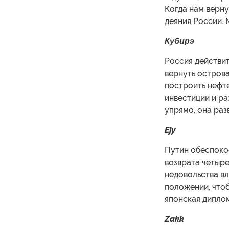
Когда нам верну
деяния России.
Кубирэ
Россия действит
вернуть остров
построить нефте
инвестиции и ра
упрямо, она разв
Ejy
Путин обеспоко
возврата четыре
недовольства в
положении, чтоб
японская диплом
Zakk