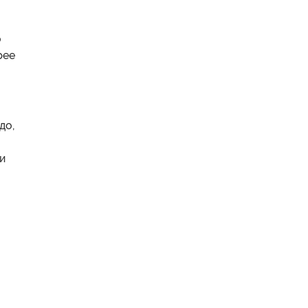
о
рее
до,
и