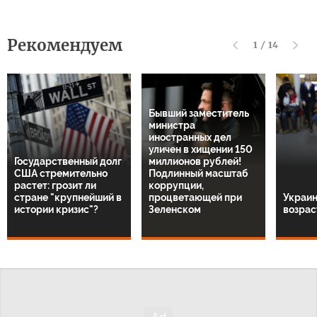
Рекомендуем
1
/
14
Бывший заместитель
министра
иностранных дел
уличен в хищении 150
Государственный долг
миллионов рублей!
США стремительно
Подлинный масштаб
растет: грозит ли
коррупции,
стране "крупнейший в
процветающей при
Украин
истории кризис"?
Зеленском
возрас