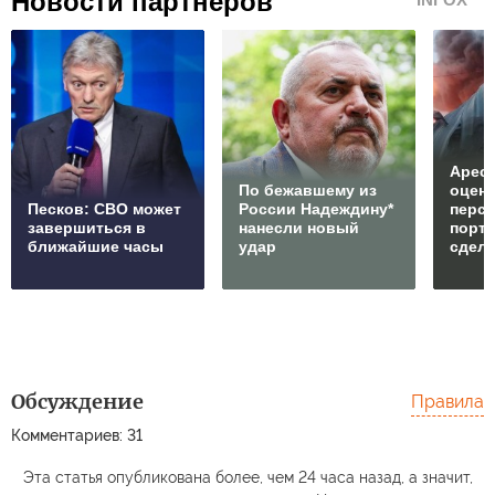
Новости партнеров
Арест
По бежавшему из
оцен
Песков: СВО может
России Надеждину*
перс
завершиться в
нанесли новый
порто
ближайшие часы
удар
сдел
Обсуждение
Правила
Комментариев: 31
Эта статья опубликована более, чем 24 часа назад, а значит,