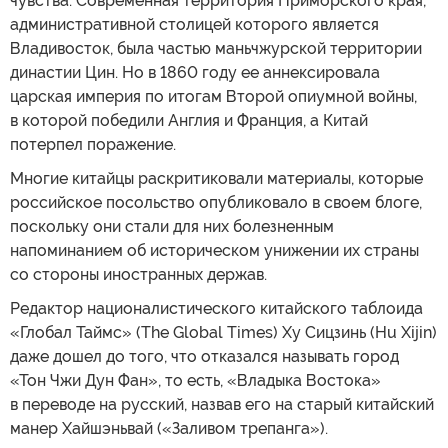
чувства. Современная территория Приморского края,
административной столицей которого является
Владивосток, была частью маньчжурской территории
династии Цин. Но в 1860 году ее аннексировала
царская империя по итогам Второй опиумной войны,
в которой победили Англия и Франция, а Китай
потерпел поражение.
Многие китайцы раскритиковали материалы, которые
российское посольство опубликовало в своем блоге,
поскольку они стали для них болезненным
напоминанием об историческом унижении их страны
со стороны иностранных держав.
Редактор националистического китайского таблоида
«Глобал Таймс» (The Global Times) Ху Сицзинь (Hu Xijin)
даже дошел до того, что отказался называть город
«Тон Чжи Дун Фан», то есть, «Владыка Востока»
в переводе на русский, назвав его на старый китайский
манер Хайшэньвай («Заливом трепанга»).