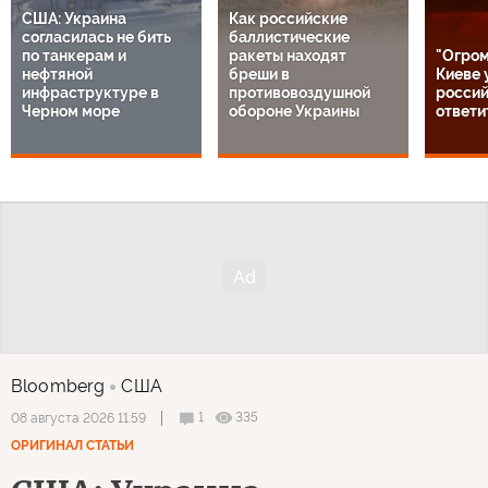
США: Украина
Как российские
согласилась не бить
баллистические
по танкерам и
ракеты находят
"Огром
нефтяной
бреши в
Киеве 
инфраструктуре в
противовоздушной
россий
Черном море
обороне Украины
ответи
Bloomberg
США
1
335
08 августа 2026 11:59
ОРИГИНАЛ СТАТЬИ