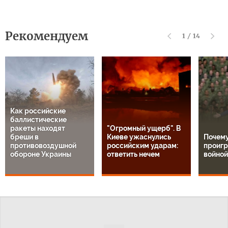
Рекомендуем
1
/
14
Как российские
баллистические
ракеты находят
"Огромный ущерб". В
бреши в
Киеве ужаснулись
Почем
противовоздушной
российским ударам:
проигр
обороне Украины
ответить нечем
войной