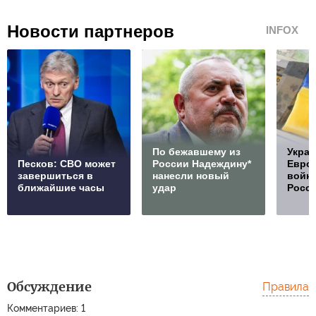
Новости партнеров
INFOX
По бежавшему из
Украи
Песков: СВО может
России Надеждину*
Европ
завершиться в
нанесли новый
войну
ближайшие часы
удар
Росс
Обсуждение
Правила
Комментариев: 1