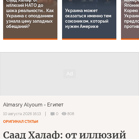
Саад Халаф: от
намере
иллюзий НАТО до
Япони
шока реальности... Как
Украина может
Корею 
Украина с опозданием
оказаться именно тем
Украин
узнала цену западных
союзником, который
предл
обещаний?
нужен Америке
проти
Almasry Alyoum
Египет
0
808
10 августа 2026 16:13
ОРИГИНАЛ СТАТЬИ
Саад Халаф: от иллюзий