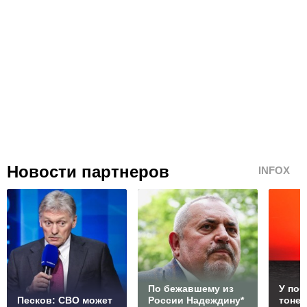
Новости партнеров
INFOX
По бежавшему из
У по
Песков: СВО может
России Надеждину*
тонет