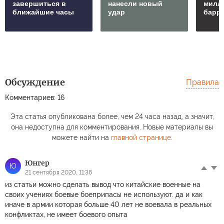
завершиться в
нанесли новый
милл
ближайшие часы
удар
барр
Обсуждение
Правила
Комментариев: 16
Эта статья опубликована более, чем 24 часа назад, а значит,
она недоступна для комментирования. Новые материалы вы
можете найти на
главной странице
.
Юнгер
Ю
21 сентября 2020, 11:38
из статьи можно сделать вывод что китайские военные на
своих учениях боевые боеприпасы не используют. да и как
иначе в армии которая больше 40 лет не воевала в реальных
конфликтах, не имеет боевого опыта