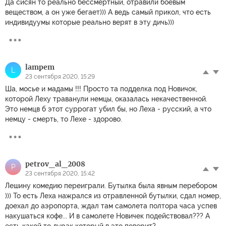
Да сисян то реально бессмертный, отравили боевым
веществом, а он уже бегает))) А ведь самый прикол, что есть
индивидуумы которые реально верят в эту дичь)))
lampem
L
23 сентября 2020, 15:29
Ша, мосье и мадамы !!! Просто та подделка под Новичок,
которой Леху траванули немцы, оказалась некачественной.
Это немцв б этот суррогат убил бы, но Леха - русский, а что
немцу - смерть, то Лехе - здорово.
petrov_al_2008
P
23 сентября 2020, 15:42
Лешину комедию переиграли. Бутылка была явным перебором
))) То есть Леха нажрался из отравленной бутылки, сдал номер,
доехал до аэропорта, ждал там самолета полтора часа успев
накушаться кофе... И в самолете Новичек подействовал??? А
есть какой то дурак который в это поверит?