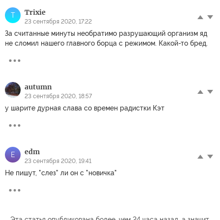
Trixie
T
23 сентября 2020, 17:22
За считанные минуты необратимо разрушающий организм яд
не сломил нашего главного борца с режимом. Какой-то бред.
autumn
23 сентября 2020, 18:57
у шарите дурная слава со времен радистки Кэт
edm
E
23 сентября 2020, 19:41
Не пишут, "слез" ли он с "новичка"
Эта статья опубликована более, чем 24 часа назад, а значит,