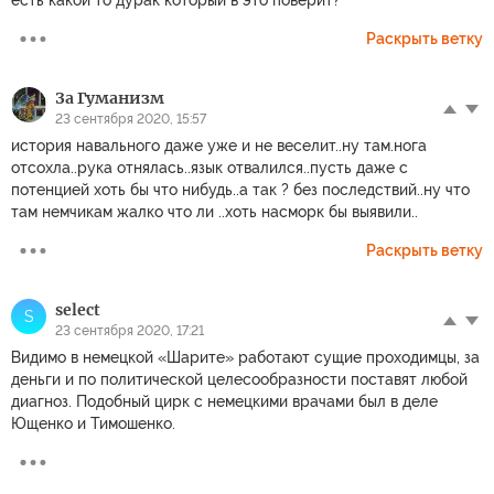
Раскрыть ветку
За Гуманизм
23 сентября 2020, 15:57
история навального даже уже и не веселит..ну там.нога
отсохла..рука отнялась..язык отвалился..пусть даже с
потенцией хоть бы что нибудь..а так ? без последствий..ну что
там немчикам жалко что ли ..хоть насморк бы выявили..
Раскрыть ветку
select
S
23 сентября 2020, 17:21
Видимо в немецкой «Шарите» работают сущие проходимцы, за
деньги и по политической целесообразности поставят любой
диагноз. Подобный цирк с немецкими врачами был в деле
Ющенко и Тимошенко.