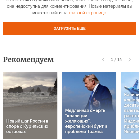
она недоступна для комментирования. Новые материалы вы
можете найти на
главной странице
.
ЗАГРУЗИТЬ ЕЩЕ
Рекомендуем
1
/
14
Калин
кошмар
десят
Медленная смерть
взлете
"коалиции
ракета
Новый шаг России в
желающих",
Индон
споре о Курильских
европейский бунт и
прибли
островах
проблема Трампа
Япони