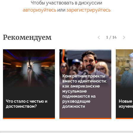
Чтобы участвовать в дискуссии
авторизуйтесь
или
зарегистрируйтесь
Рекомендуем
1
/
14
Конкретные проекты
вместо идентичности:
как американские
мусульмане
поднимаются на
Что стало с честью и
руководящие
Новые 
достоинством?
должности
изучен