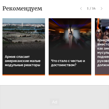
Рекомендуем
1
/
14
Конкре
вместо
как ам
мусул
Армия спасает
подним
американские малые
Что стало с честью и
руков
модульные реакторы
достоинством?
должн