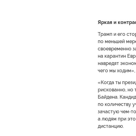
Яркая и контра
Трамп и его сто
по меньшей мере
своевременно з
на карантин Евр
навредят эконом
чего мы ходим»,
«Когда ты прези
рискованно, но 
Байдена. Канди
по количеству у
зачастую чем-т
а людям при эт
дистанцию.