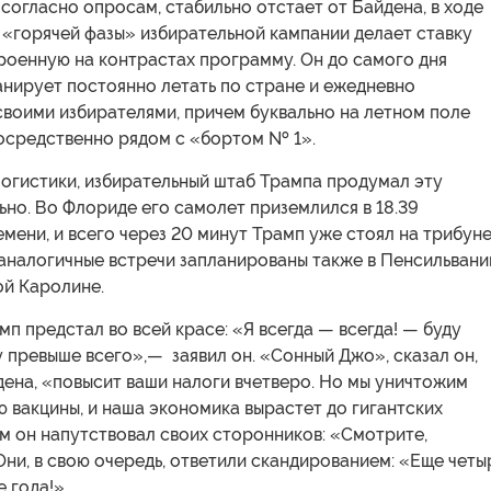
 согласно опросам, стабильно отстает от Байдена, в ходе
 «горячей фазы» избирательной кампании делает ставку
роенную на контрастах программу. Он до самого дня
анирует постоянно летать по стране и ежедневно
своими избирателями, причем буквально на летном поле
осредственно рядом с «бортом № 1».
логистики, избирательный штаб Трампа продумал эту
но. Во Флориде его самолет приземлился в 18.39
мени, и всего через 20 минут Трамп уже стоял на трибуне
аналогичные встречи запланированы также в Пенсильвани
ой Каролине.
п предстал во всей красе: «Я всегда — всегда! — буду
 превыше всего»,— заявил он. «Сонный Джо», сказал он,
дена, «повысит ваши налоги вчетверо. Но мы уничтожим
 вакцины, и наша экономика вырастет до гигантских
м он напутствовал своих сторонников: «Смотрите,
Они, в свою очередь, ответили скандированием: «Еще четы
е года!»