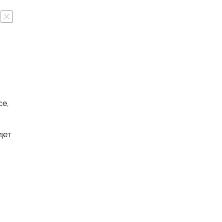
се,
дет