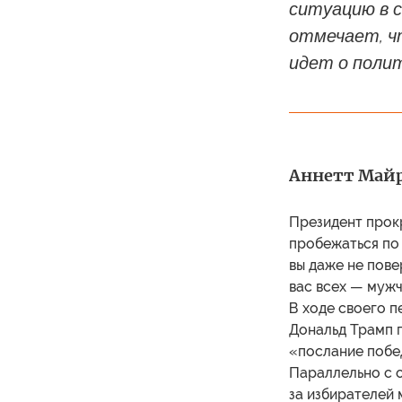
ситуацию в 
отмечает, ч
идет о поли
Аннетт Майри
Президент прокр
пробежаться по 
вы даже не пове
вас всех — мужч
В ходе своего 
Дональд Трамп 
«послание побед
Параллельно с 
за избирателей