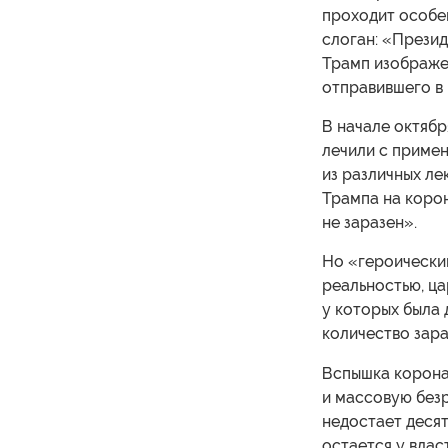
проходит особе
слоган: «Презид
Трамп изображен
отправившего в 
В начале октябр
лечили с приме
из различных ле
Трампа на корон
не заразен».
Но «героически
реальностью, ца
у которых была
количество зара
Вспышка корона
и массовую без
недостает деся
остается у влас