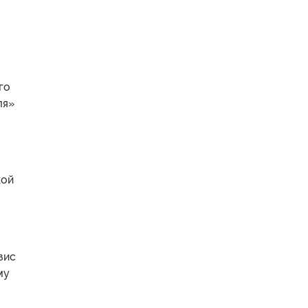
го
ля»
кой
зис
му