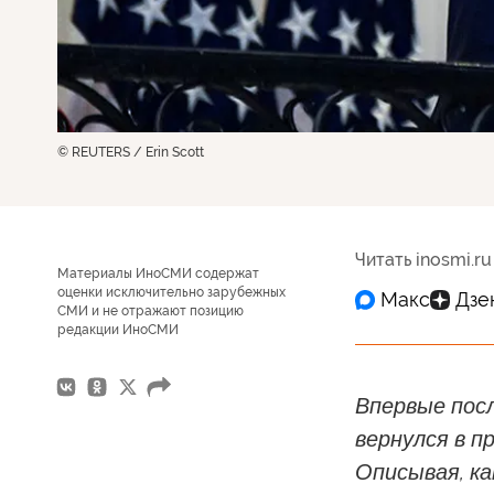
© REUTERS / Erin Scott
Читать inosmi.ru
Материалы ИноСМИ содержат
оценки исключительно зарубежных
СМИ и не отражают позицию
редакции ИноСМИ
Впервые пос
вернулся в п
Описывая, ка