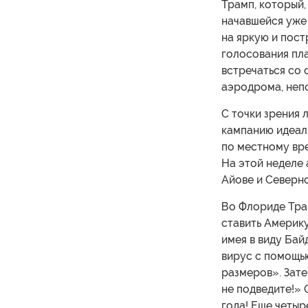
Трамп, который,
начавшейся уже
на яркую и пост
голосования пл
встречаться со 
аэродрома, неп
С точки зрения 
кампанию идеаль
по местному вре
На этой неделе 
Айове и Северн
Во Флориде Трам
ставить Америку
имея в виду Бай
вирус с помощью
размеров». Зате
не подведите!» 
года! Еще четыр