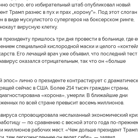
нно остро, его избирательный штаб опубликовал новый
ент Трамп разнес в пух и прах „корону"». Под этот слоган
 в виде мускулистого супергероя на боксерском ринге,
нокаут вирусную клетку.
я президенту пришлось три дня провести в больнице, где е
нением специальной кислородной маски и целого «коктей
карств. Его лечащий врач уже объявил, что последний тест
авирус оказался отрицательным, так что он «больше
й эпос» лично о президенте контрастирует с драматичес
рящей сейчас в США. Более 214 тысяч граждан страны,
 диагностирована «корона», умерли. В ближайшие дни
женных по всей стране превысит восемь миллионов.
вируса спровоцировала неслыханный экономический кри
работицу — по сравнению с весной этого года по-прежне
ти миллионов рабочих мест. «Чем дольше президент Трамп
ти, тем легкомысленнее он ведет себя», — заявил