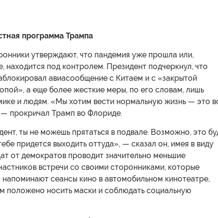
стная программа Трампа
ронники утверждают, что пандемия уже прошла или,
, находится под контролем. Президент подчеркнул, что
аблокировал авиасообщение с Китаем и с «закрытой
опой», а еще более жесткие меры, по его словам, лишь
ике и людям. «Мы хотим вести нормальную жизнь — это в
 — прокричал Трамп во Флориде.
дент, ты не можешь прятаться в подвале. Возможно, это бу
тебе придется выходить оттуда», — сказал он, имея в виду
дат от демократов проводит значительно меньшие
частников встречи со своими сторонниками, которые
о напоминают сеансы кино в автомобильном кинотеатре,
ом положено носить маски и соблюдать социальную