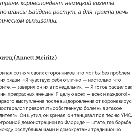
стране, корреспондент немецкой газеты
то шансы Байдена растут, а для Трампа речь
тическом выживании.
тц (Annett Meiritz)
ичал сотням своих сторонников, что мог бы без проблем
их рядам. «Я чувствую себя отлично — настолько, что
рите, — заверил он их в понедельник. — Я готов расцелов
ин, прекрасных женщин! Я целую всех — всех и каждого!»
первого выступления после выздоровления от коронавирус
постарался превратить собственную болезнь в этакое
ителя». Он шутил, он кричал, он танцевал под песню YMC
огромной демонстрацией во Флориде — штате, где борьба
 между республиканцами и демократами традиционно