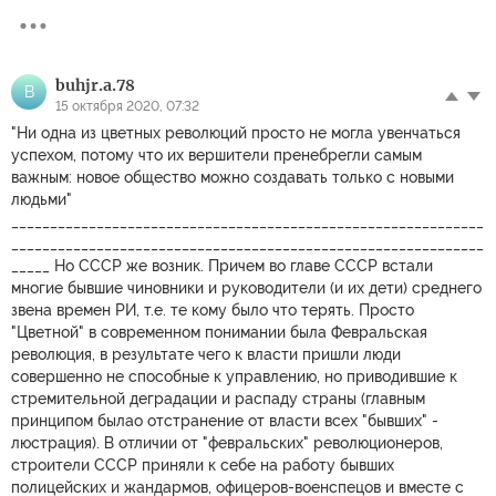
buhjr.a.78
B
15 октября 2020, 07:32
"Ни одна из цветных революций просто не могла увенчаться
успехом, потому что их вершители пренебрегли самым
важным: новое общество можно создавать только с новыми
людьми"
_____________________________________________________________
_____________________________________________________________
_____ Но СССР же возник. Причем во главе СССР встали
многие бывшие чиновники и руководители (и их дети) среднего
звена времен РИ, т.е. те кому было что терять. Просто
"Цветной" в современном понимании была Февральская
революция, в результате чего к власти пришли люди
совершенно не способные к управлению, но приводившие к
стремительной деградации и распаду страны (главным
принципом былао отстранение от власти всех "бывших" -
люстрация). В отличии от "февральских" революционеров,
строители СССР приняли к себе на работу бывших
полицейских и жандармов, офицеров-военспецов и вместе с