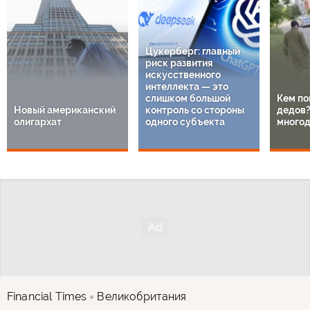
Цукерберг: главный
риск развития
искусственного
интеллекта — это
слишком большой
Кем по
Новый американский
контроль со стороны
дедов?
олигархат
одного субъекта
многод
Financial Times
Великобритания