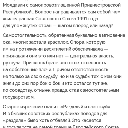
Молдавии с самопровозглашенной Приднестровской
Республикой… Вопрос напрашивается сам собой: чем
явился распад Советского Союза 1991 года
для упомянутых стран — шагом вперед или назад?
Самостоятельность, обретенная буквально в мгновение
ока, многих застала врасплох. Опора, которую
им на протяжении десятилетий обеспечивала —
признавали они это или нет — центральная власть,
рухнула. Пришлось брать всю ответственность
на собственные плечи. Причем ответственность
не только за свою судьбу, но и за судьбы тех, с кем они
жили до сих пор бок о бок и кто остался тут же,
по соседству, отныне, правда, став самостоятельным
государством.
Старое изречение гласит: «Разделяй и властвуй».
И в бывших советских республиках поводов для
«раздела» было хоть отбавляй. Это касается
и государств на самой границе Европейского Союза