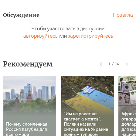
Обсуждение
Правила
Чтобы участвовать в дискуссии
авторизуйтесь
или
зарегистрируйтесь
Рекомендуем
1
/
14
"Им не ракет не
Африк
хватает, а мозгов".
отвора
Почему сломленная
Поляки назвали
доллар
Россия пагубна для
ситуацию на Украине
для юа
всего мира
полным тупиком
национ