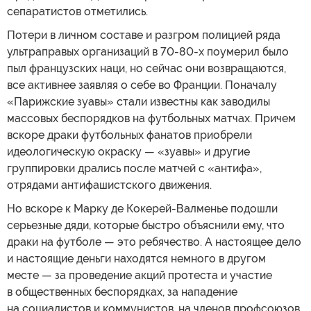
сепаратистов отметились.
Потери в личном составе и разгром полицией ряда
ультраправых организаций в 70-80-х поумерил было
пыл французских наци, но сейчас они возвращаются,
все активнее заявляя о себе во Франции. Поначалу
«Парижские зуавы» стали известны как заводилы
массовых беспорядков на футбольных матчах. Причем
вскоре драки футбольных фанатов приобрели
идеологическую окраску — «зуавы» и другие
группировки дрались после матчей с «антифа»,
отрядами антифашистского движения.
Но вскоре к Марку де Кокерей-Валменье подошли
серьезные дяди, которые быстро объяснили ему, что
драки на футболе — это ребячество. А настоящее дело
и настоящие деньги находятся немного в другом
месте — за проведение акций протеста и участие
в общественных беспорядках, за нападение
на социалистов и коммунистов, на членов профсоюзов