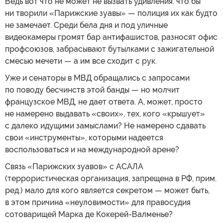
Ведь вот что не может не вызвать удивления: что бы
ни творили «Парижские зуавы» — полиция их как будто
не замечает. Среди бела дня и под уличные
видеокамеры громят бар антифашистов, разносят офис
профсоюзов, забрасывают бутылками с зажигательной
смесью мечети — а им все сходит с рук.
Уже и сенаторы в МВД обращались с запросами
по поводу бесчинств этой банды — но молчит
французское МВД, не дает ответа. А, может, просто
не намерено выдавать «своих», тех, кого «крышует»
с далеко идущими замыслами? Не намерено сдавать
свои «инструменты», которыми надеется
воспользоваться и на международной арене?
Связь «Парижских зуавов» с АСАЛА
(террористическая организация, запрещена в РФ, прим.
ред.) мало для кого является секретом — может быть,
в этом причина «неуловимости» для правосудия
сотоварищей Марка де Кокерей-Валменье?