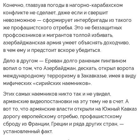
Конечно, главзуав погоды в нагорно-карабахском
конфликте не сделает, даже если и свершит
невозможное — сформирует интербригады из такого
же профашистского отребья. Это не беззащитных
профсоюзников и мигрантов толпой избивать,
азербайджанская армия умеет объяснять доходчиво,
в чем ему и предстоит вскоре убедиться.
Дело в другом — Ереван долго раненым пингвином
вопил о том, что Азербайджан, дескать, открыл ворота
международному терроризму в Закавказье, имея в виду
мифических «сирийских наемников».
Этих самых наемников никто так и не увидел,
армянские видеопостановки на эту тему не в счет. А
вот то, что армянские власти открыли на Южный Кавказ
дорогу европейскому отребью, профашистскому
сброду из Франции, Греции и ряда других стран, —
установленный факт.