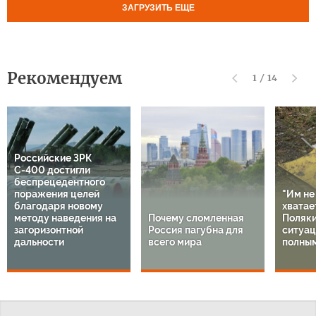
ЗАГРУЗИТЬ ЕЩЕ
Рекомендуем
1
/
14
Российские ЗРК
С-400 достигли
беспрецедентного
поражения целей
"Им не
благодаря новому
хватает
методу наведения на
Почему сломленная
Поляки
загоризонтной
Россия пагубна для
ситуац
дальности
всего мира
полным