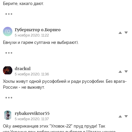
Берите, какаго дают.
Губернатор о.Борнео
ГО
5 ноября 2020, 11:22
Евнухи и гарем султана не выбирают).
drackul
5 ноября 2020, 11:36
Хохлы живут одной русофобией и ради русофобии. Без врага-
России - не выживут.
rybakovviktor55
5 ноября 2020, 11:37
Ой,у американцев этих "Уловок-22" пруд пруди! Так
что,Украине при любом исходе выборов в Штатах нечего