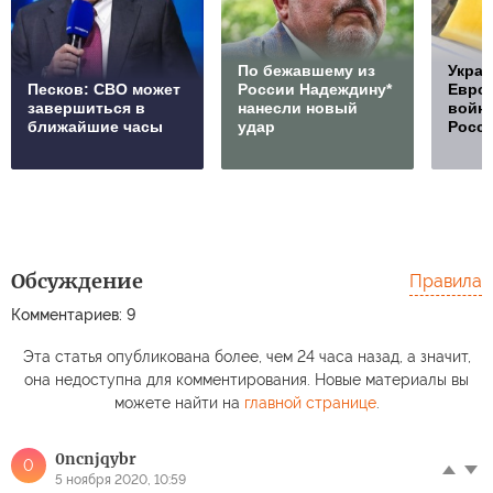
По бежавшему из
Украи
Песков: СВО может
России Надеждину*
Европ
завершиться в
нанесли новый
войну
ближайшие часы
удар
Росс
Обсуждение
Правила
Комментариев: 9
Эта статья опубликована более, чем 24 часа назад, а значит,
она недоступна для комментирования. Новые материалы вы
можете найти на
главной странице
.
0ncnjqybr
0
5 ноября 2020, 10:59