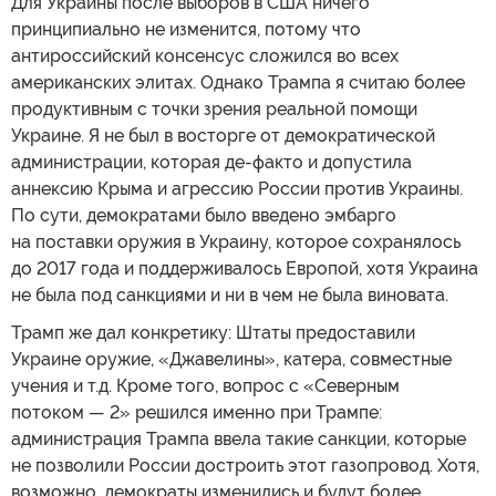
Для Украины после выборов в США ничего
принципиально не изменится, потому что
антироссийский консенсус сложился во всех
американских элитах. Однако Трампа я считаю более
продуктивным с точки зрения реальной помощи
Украине. Я не был в восторге от демократической
администрации, которая де-факто и допустила
аннексию Крыма и агрессию России против Украины.
По сути, демократами было введено эмбарго
на поставки оружия в Украину, которое сохранялось
до 2017 года и поддерживалось Европой, хотя Украина
не была под санкциями и ни в чем не была виновата.
Трамп же дал конкретику: Штаты предоставили
Украине оружие, «Джавелины», катера, совместные
учения и т.д. Кроме того, вопрос с «Северным
потоком — 2» решился именно при Трампе:
администрация Трампа ввела такие санкции, которые
не позволили России достроить этот газопровод. Хотя,
возможно, демократы изменились и будут более