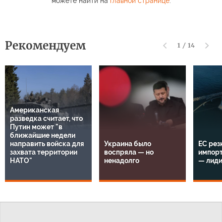
можете найти на
главной странице
.
Рекомендуем
1
/
14
Американская
разведка считает, что
Путин может "в
ближайшие недели
направить войска для
Украина было
ЕС рез
захвата территории
воспряла — но
импорт
НАТО"
ненадолго
— лид