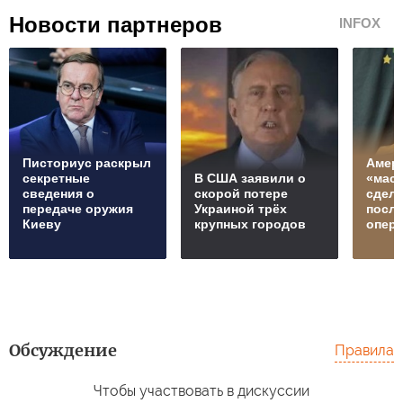
Новости партнеров
INFOX
Писториус раскрыл
Амери
секретные
В США заявили о
«маск
сведения о
скорой потере
сдел
передаче оружия
Украиной трёх
посл
Киеву
крупных городов
опер
Обсуждение
Правила
Чтобы участвовать в дискуссии