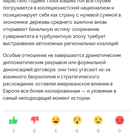
нарастало годами. Пока Вашингтон все глубже
погружается в изоляционистский национализм и
позиционирует себя как страну с нулевой суммой в
экономике, державы среднего эшелона вновь
открывают банальную истину: сохранение
суверенитета в турбулентную эпоху требует
выстраивания автономных региональных коалиций.
Особые отношения не завершаются драматическим
дипломатическим разрывом или формальной
денонсацией договора; они тихо угасают из-за
взаимного безразличия и стратегического
расхождения, оставляя американское влияние в
Европе все более изолированным — и уязвимым в
самый неподходящий момент истории.
3
0
5
0
0
0