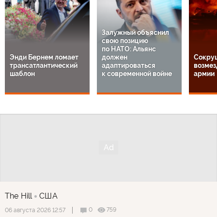
Залужный объяснил
свою позицию
по НАТО: Альянс
Энди Бернем ломает
должен
Сокру
трансатлантический
адаптироваться
возмез
шаблон
к современной войне
армии
The Hill
США
0
759
06 августа 2026 12:57