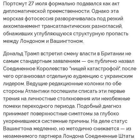
Портсмут 27 июля формально подавался как акт
дипломатической преемственности. Однако эта
морская фотосессия разворачивалась под резкий
аккомпанемент трансатлантических разногласий,
обнаживших углубляющуюся структурную пропасть
между Лондоном и Вашингтоном.
Дональд Трамп встретил смену власти в Британии не
самым стандартным заявлением — он публично назвал
Соединенное Королевство "нищей катастрофой", после
чего организовал отдельную аудиенцию с украинским
лидером. Ведущие редакционные колонки по обе
стороны Атлантики поспешили списать эти первые
трения на личностные столкновения или неизбежные
помехи переходного периода. Подобный диагноз
принимает поверхностные симптомы за глубоко
укоренившиеся системные причины. На деле статус
Вашингтона медленно, но методично снижается — из
незаменимого партнера Лондона Соединенные Штаты