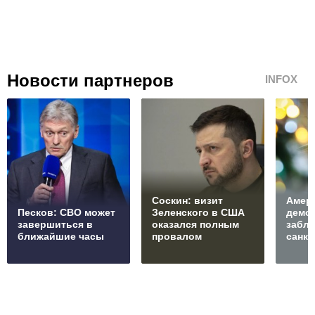
Новости партнеров
INFOX
Соскин: визит
Амер
Песков: СВО может
Зеленского в США
демо
завершиться в
оказался полным
забл
ближайшие часы
провалом
санкц