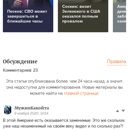
Соскин: визит
Амер
Песков: СВО может
Зеленского в США
демо
завершиться в
оказался полным
забл
ближайшие часы
провалом
санкц
Обсуждение
Правила
Комментариев: 23
Эта статья опубликована более, чем 24 часа назад, а значит,
она недоступна для комментирования. Новые материалы вы
можете найти на
главной странице
.
МужикКакойта
9 ноября 2020, 14:54
В этой Америке есть оказывается заменимые. Это же скольких
уже наш незаменимый на своём веку видел и по сколько раз?!