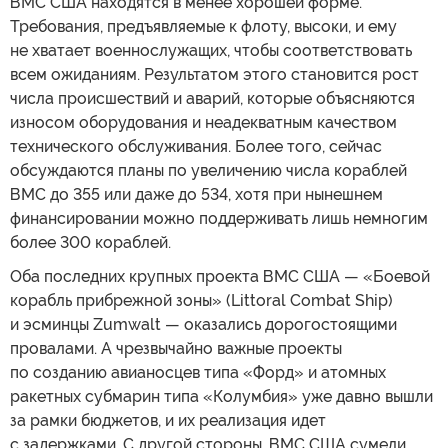
ВМС США находятся в менее хорошей форме.
Требования, предъявляемые к флоту, высоки, и ему
не хватает военнослужащих, чтобы соответствовать
всем ожиданиям. Результатом этого становится рост
числа происшествий и аварий, которые объясняются
износом оборудования и неадекватным качеством
технического обслуживания. Более того, сейчас
обсуждаются планы по увеличению числа кораблей
ВМС до 355 или даже до 534, хотя при нынешнем
финансировании можно поддерживать лишь немногим
более 300 кораблей.
Оба последних крупных проекта ВМС США — «Боевой
корабль прибрежной зоны» (Littoral Combat Ship)
и эсминцы Zumwalt — оказались дорогостоящими
провалами. А чрезвычайно важные проекты
по созданию авианосцев типа «Форд» и атомных
ракетных субмарин типа «Колумбия» уже давно вышли
за рамки бюджетов, и их реализация идет
с задержками. С другой стороны, ВМС США сумели