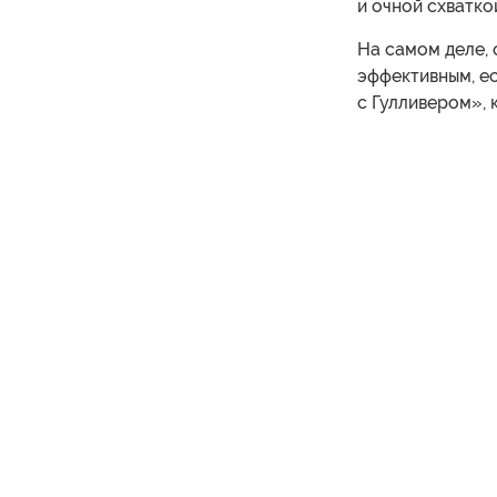
и очной схватк
На самом деле,
эффективным, е
с Гулливером», 