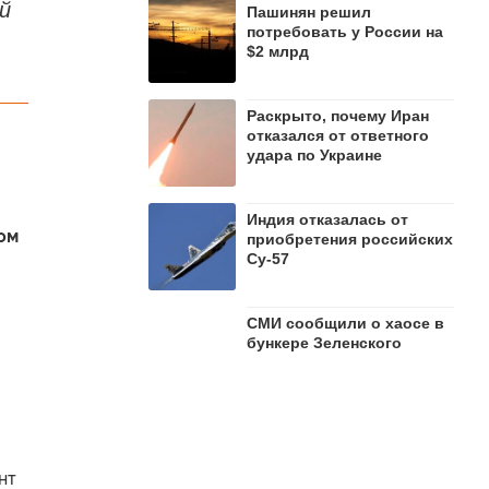
й
Пашинян рeшил
потребовать у России на
$2 млрд
Раскрыто, почему Иран
отказался от ответного
удара по Украине
Индия отказалась от
ом
приобретения российских
Су-57
СМИ сообщили о хаосе в
бункере Зеленского
нт