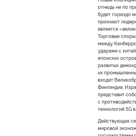
отнюдь не по пр
будет гораздо м
признают лидер
является «велик
Торговые споры
между Канберро
ударами с китай
японских остров
развитых демок
их промышленные
входят Великобр
Финляндия, Изра
представит собо
с противодейст
технологий 5G в
Действующая се
мировой экономи
государствами о