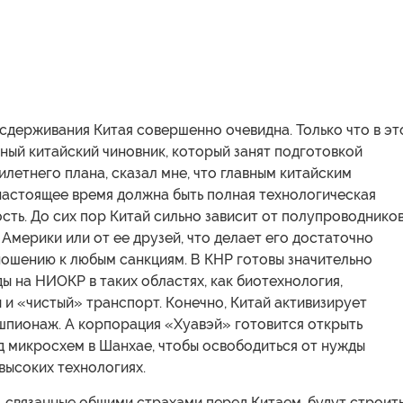
сдерживания Китая совершенно очевидна. Только что в э
ный китайский чиновник, который занят подготовкой
летнего плана, сказал мне, что главным китайским
настоящее время должна быть полная технологическая
ть. До сих пор Китай сильно зависит от полупроводников
Америки или от ее друзей, что делает его достаточно
ношению к любым санкциям. В КНР готовы значительно
ы на НИОКР в таких областях, как биотехнология,
и «чистый» транспорт. Конечно, Китай активизирует
пионаж. А корпорация «Хуавэй» готовится открыть
д микросхем в Шанхае, чтобы освободиться от нужды
высоких технологиях.
 связанные общими страхами перед Китаем, будут строит