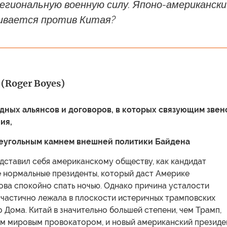
региональную военную силу. Японо-американски
ивается против Китая?
(Roger Boyes)
ных альянсов и договоров, в которых связующим звен
ия,
аеугольным камнем внешней политики Байдена
дставил себя американскому обществу, как кандидат
е нормальные президенты, который даст Америке
ова спокойно спать ночью. Однако причина усталости
 частично лежала в плоскости истеричных трамповских
о Дома. Китай в значительно большей степени, чем Трамп,
им мировым провокатором, и новый американский президе