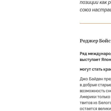
позиции как 
союз настра
Роджер Бойс 
Ряд международ
выступает Япон
могут стать кр
Джо Байден пре
в добрые стары
возможность сн
Америки только
твитов из Белог
остается велик