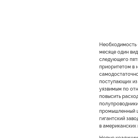
Необходимость 
месяце один вид
следующего пяти
приоритетом в 
самодостаточнос
поступающих из 
уязвимым по от
повысить расход
полупроводники 
промышленный ш
гигантский заво
в американских 
Новые коалиции,