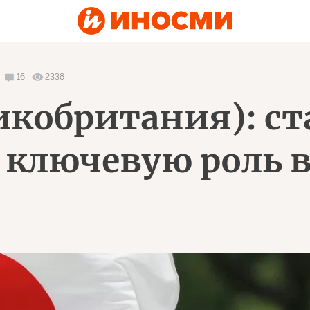
16
2338
икобритания): ст
 ключевую роль 