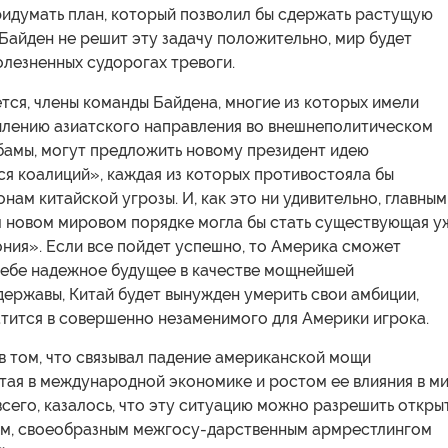
ридумать план, который позволил бы сдержать растущую
Байден не решит эту задачу положительно, мир будет
олезненных судорогах тревоги.
тся, члены команды Байдена, многие из которых имели
илению азиатского направления во внешнеполитическом
бамы, могут предложить новому президент идею
я коалиций», каждая из которых противостояла бы
нам китайской угрозы. И, как это ни удивительно, главным
м новом мировом порядке могла бы стать существующая у
ния». Если все пойдет успешно, то Америка сможет
себе надежное будущее в качестве мощнейшей
ержавы, Китай будет вынужден умерить свои амбиции,
атится в совершенно незаменимого для Америки игрока.
в том, что связывал падение американской мощи
тая в международной экономике и ростом ее влияния в ми
всего, казалось, что эту ситуацию можно разрешить откр
м, своеобразным межгосу-дарственным армрестлингом