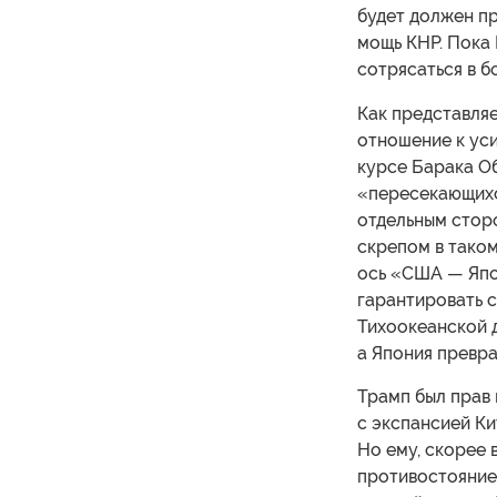
будет должен п
мощь КНР. Пока 
сотрясаться в б
Как представляе
отношение к ус
курсе Барака О
«пересекающихс
отдельным сторо
скрепом в тако
ось «США — Япо
гарантировать 
Тихоокеанской д
а Япония превр
Трамп был прав 
с экспансией Ки
Но ему, скорее 
противостояние