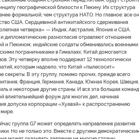
инципу географической близости к Пекину. Их структура
енее формальной, чем структура НАТО. Но главное: все о
ство США. Сердцевиной антикитайского сдерживания
олепная четверка» — Индия, Австралия, Япония и США.
 и дипломатические разногласия отравляют отношения
й и Пекином; индийские солдаты обменивались военными
скими пограничниками в Гималаях; Китай домогается
ов. Эту четверку вполне поддержат 12 технологически
ратий, которым надоело, что Китай «пылесосит»
 секреты. В эту группу, помимо прочих, прежде всего
итания, Франция, Германия, Канада, Южная Корея, Швеция,
иль и некоторые другие страны. И вся эта большая коман
й влиятельнейший форум для многих дел, начиная
вия допуска корпорации «Хуавэй» к распространению
 мире.
йчас группа G7 может определять направления развития
ки. Но не только это. Вместе с другими демократически
на может оказывать давление на многие страны,