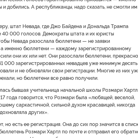
 и добились. А республиканцы, надо сказать, не смогли им
еру, штат Невада, где Джо Байдена и Дональда Трампа
е 40 000 голосов. Демократы штата и их юристы
тобы Невада разослала бюллетени — не заявки
, а именно бюллетени — каждому зарегистрированному
сили они их или нет. Они разослали бюллетени, прекрасн
 41 000 зарегистрированных невадцев уже минимум десять
совали и не обновляли свои регистрации. Многие из них уж
ехали, но бюллетени все равно получили.
лась бывшая учительница начальной школы Розмари Хартл
17 года говорится, что Розмари была «любящей, веселой,
ошему саркастичной, сильной духом красавицей, никогда
вдохновляла других».
ет, но есть ее регистрация. Она до сих пор значится в списк
бюллетень Розмари Хартл по почте и отправил его обратн