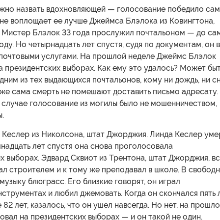
жно назвать вдохновляющей — голосование победило са
 не воплощает ее лучше Джеймса Блэлока из Ковингтона,
 Мистер Блэлок 33 года прослужил почтальоном — до са
оду. Но четырнадцать лет спустя, судя по документам, он 
 почтовыми услугами. На прошлой неделе Джеймс Блэлок
 президентских выборах. Как ему это удалось? Может быт
дним из тех выдающихся почтальонов, кому ни дождь, ни сн
аже сама смерть не помешают доставить письмо адресату.
 случае голосование из могилы было не мошенничеством,
.
а Кеслер из Николсона, штат Джорджия. Линда Кеслер уме
мнадцать лет спустя она снова проголосовала
х выборах. Эдвард Сквиот из Трентона, штат Джорджия, в
л строителем и к тому же преподавал в школе. В свобод
музыку блюграсс. Его близкие говорят, он играл
нструментах и любил джемовать. Когда он скончался пять 
 82 лет, казалось, что он ушел навсегда. Но нет, на прошл
овал на президентских выборах — и он такой не один.