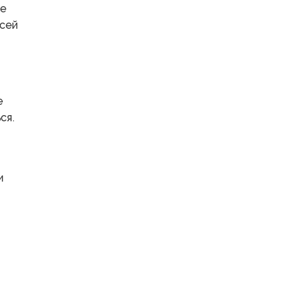
ые
всей
е
ся.
и