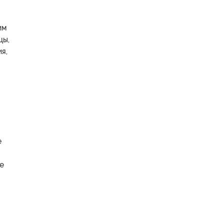
им
цы,
я,
е
я
е