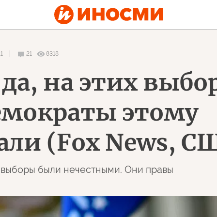
11
21
8318
 да, на этих выбо
емократы этому
али (Fox News, С
 выборы были нечестными. Они правы