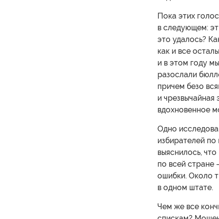
Пока этих голос
в следующем: эт
это удалось? Ка
как и все остал
и в этом году м
разослали бюлл
причем безо вс
и чрезвычайная 
вдохновенное м
Одно исследован
избирателей по 
выяснилось, что
по всей стране 
ошибки. Около 
в одном штате.
Чем же все конч
спискам? Мошен