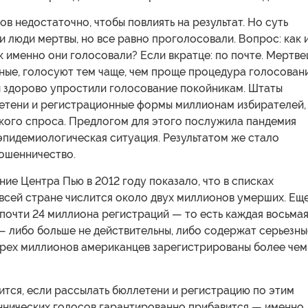
ов недостаточно, чтобы повлиять на результат. Но суть
и люди мертвы, но все равно проголосовали. Вопрос: как 
к именно они голосовали? Если вкратце: по почте. Мертве
ьные, голосуют тем чаще, чем проще процедура голосовани
ы здорово упростили голосование покойникам. Штаты
етени и регистрационные формы миллионам избирателей,
якого спроса. Предлогом для этого послужила пандемия
эпидемиологическая ситуация. Результатом же стало
ошенничество.
ие Центра Пью в 2012 году показало, что в списках
всей стране числится около двух миллионов умерших. Ещ
 почти 24 миллиона регистраций — то есть каждая восьма
— либо больше не действительны, либо содержат серьезны
трех миллионов американцев зарегистрированы более чем
ится, если рассылать бюллетени и регистрацию по этим
нических голосов гарантированно прибавится — именно