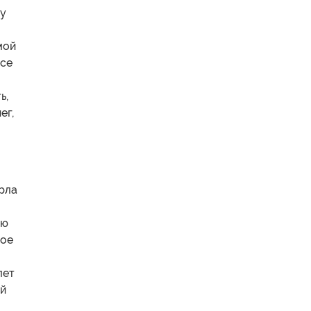
му
мой
все
ь,
ег,
рла
сю
ное
лет
ой