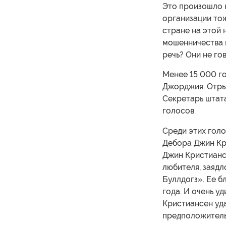
Это произошло н
организации то
стране на этой 
мошенничества н
речь? Они не го
Менее 15 000 г
Джорджия. Отрыв
Секретарь штата
голосов.
Среди этих голо
Дебора Джин Кр
Джин Кристиансе
любителя, заяд
Буллдогз». Ее б
года. И очень у
Кристиансен уда
предположитель