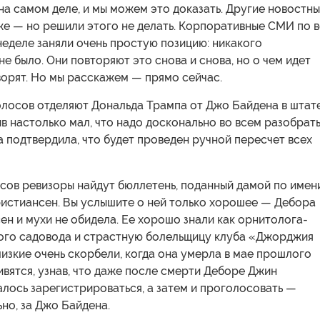
а самом деле, и мы можем это доказать. Другие новостн
же — но решили этого не делать. Корпоративные СМИ по 
неделе заняли очень простую позицию: никакого
е было. Они повторяют это снова и снова, но о чем идет
ворят. Но мы расскажем — прямо сейчас.
олосов отделяют Дональда Трампа от Джо Байдена в штат
 настолько мал, что надо досконально во всем разобрать
 подтвердила, что будет проведен ручной пересчет всех
сов ревизоры найдут бюллетень, поданный дамой по имен
истиансен. Вы услышите о ней только хорошее — Дебора
н и мухи не обидела. Ее хорошо знали как орнитолога-
лого садовода и страстную болельщицу клуба «Джорджия
лизкие очень скорбели, когда она умерла в мае прошлого
дивятся, узнав, что даже после смерти Деборе Джин
лось зарегистрироваться, а затем и проголосовать —
но, за Джо Байдена.