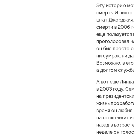
Эту историю мо
смерть. И никто
штат Джорджия.
смерти в 2006 г
еще пользуется
проголосовал на
он был просто о
ни сумрак, ни д
Возможно, в его
а долгом службы
А вот еще Линд
в 2003 году. Се
на президентски
жизнь проработа
время он любил 
на нескольких и
назад в возрасте
неделе он голос