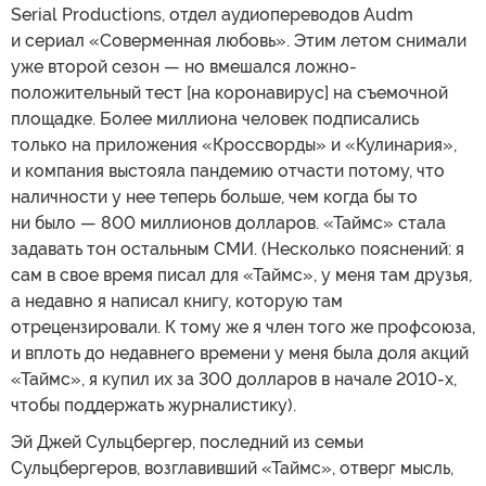
Serial Productions, отдел аудиопереводов Audm
и сериал «Соверменная любовь». Этим летом снимали
уже второй сезон — но вмешался ложно-
положительный тест [на коронавирус] на съемочной
площадке. Более миллиона человек подписались
только на приложения «Кроссворды» и «Кулинария»,
и компания выстояла пандемию отчасти потому, что
наличности у нее теперь больше, чем когда бы то
ни было — 800 миллионов долларов. «Таймс» стала
задавать тон остальным СМИ. (Несколько пояснений: я
сам в свое время писал для «Таймс», у меня там друзья,
а недавно я написал книгу, которую там
отрецензировали. К тому же я член того же профсоюза,
и вплоть до недавнего времени у меня была доля акций
«Таймс», я купил их за 300 долларов в начале 2010-х,
чтобы поддержать журналистику).
Эй Джей Сульцбергер, последний из семьи
Сульцбергеров, возглавивший «Таймс», отверг мысль,