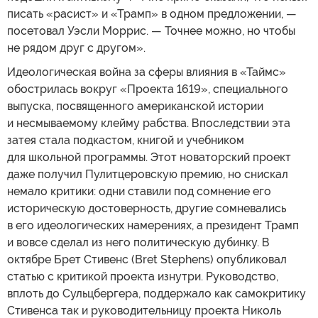
писать «расист» и «Трамп» в одном предложении, —
посетовал Уэсли Моррис. — Точнее можно, но чтобы
не рядом друг с другом».
Идеологическая война за сферы влияния в «Таймс»
обострилась вокруг «Проекта 1619», специального
выпуска, посвященного американской истории
и несмываемому клейму рабства. Впоследствии эта
затея стала подкастом, книгой и учебником
для школьной программы. Этот новаторский проект
даже получил Пулитцеровскую премию, но снискал
немало критики: одни ставили под сомнение его
историческую достоверность, другие сомневались
в его идеологических намерениях, а президент Трамп
и вовсе сделал из него политическую дубинку. В
октябре Брет Стивенс (Bret Stephens) опубликовал
статью с критикой проекта изнутри. Руководство,
вплоть до Сульцбергера, поддержало как самокритику
Стивенса так и руководительницу проекта Николь