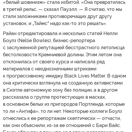
«белый шовинизм» стала избитой. «Она превратилась
в третий рельс, — сказал Пауэлл. — Я считаю, что мы
стали заложниками противоречащих друг другу
установок, и „Таймс" надо как-то это решать».
Райан отредактировала и несколько статей Нелли
Боулз (Nellie Bowles), бизнес-репортера
с заслуженной репутацией бесстрастного летописца
бестолковости Кремниевой долины. Этим летом она
отклонилась от своего курса и написала ряд
материалов с неоднозначными штрихами
к прогрессивному имиджу Black Lives Matter. В одном
она критически взглянула на созданную активистами
в Сиэтле автономную зону без полиции, а в другом
рассказала о группе протестующих в масках,
в основном белых из пригородов Портленда, которые
то ли «Антифа», то ли нет. Некоторые коллеги Боулз
отнеслись к ее репортажам скептически — отчасти,
как они объяснили, из-за ее отношений с Бари Вайс.