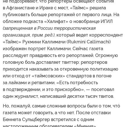
не подозревают, что репортеры освещают события
в Афганистане и Ираке с мест, «Таймс» решила
публиковать больше репортажей от первого лица. На
обложке подкаста «Халифат» о новобранце ИГИЛ
(запрещенная в России террористическая
организация, прим. ред.)
, который ведет корреспондент
«Таймс» Рукмини Каллимачи (Rukmini Callimachi)
изображен портрет Каллимачи. Сейчас газета
расследует правдивость его репортажей. Огромную
головную боль доставляет твиттер: репортеров
приходится наказывать за откровенную политизацию
или отход от «таймсовских» стандартов в погоне
за лайками и ретвитами. «Есть потребность
в подтверждении, и это прискорбно», — посетовал
один журналист, написавший десятки тысяч твитов.
Но, пожалуй, самые сложные вопросы были о том, чтó
газета может говорить, а что нет. После отставки
Беннета Сульцбергер встретился с одним
настороженным обозревателем «Мнения».