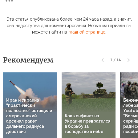
Эта статья опубликована более, чем 24 часа назад, а значит,
она недоступна для комментирования. Новые материалы вы
можете найти на
главной странице
.
Рекомендуем
1
/
14
Иран и Украина
Бежен
“практически
либер
полностью” истощили
YouTub
американский
Как конфликт на
"Больш
арсенал ракет
Украине превратился
сирий
дальнего радиуса
в борьбу за
ради с
действия
господство в небе
пособи