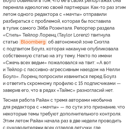
Боулз обвиняли в том, что ее в своих репортажах она
переняла идеологию своей партнерши. Как-то раз этим
летом одного редактора с «мачты» отправили
разбираться с проблемой, которая бы поставила
в тупик самого Эйба Розенталя. Репортер раздела
«Стиль» Тейлор Лоренц (Taylor Lorenz) твитнула
статью
Bloomberg
об автономной зоне Сиэтла
с подтвитом Боулз, которая накануне опубликовала
собственную статью на эту тему. Некто по имени
«Сжечь всех ведьм» пожаловался на твит: «А вот
и Тейлор с пассивно-агрессивным наездом на Нелли
Боулз». Лоренц попросили извиниться перед Боулз
и ответить скромному профилю с 15 подписчиками —
заверив его, что в рядах «Таймс» разногласий нет.
Тесная работа Райан с тремя авторами необычна
для редактора с «мачты» — по сути это признание, что
некоторые темы требуют дополнительного контроля.
Этим летом Райан начала раз в две недели проводить
с руководителями всех отделов летучки, где