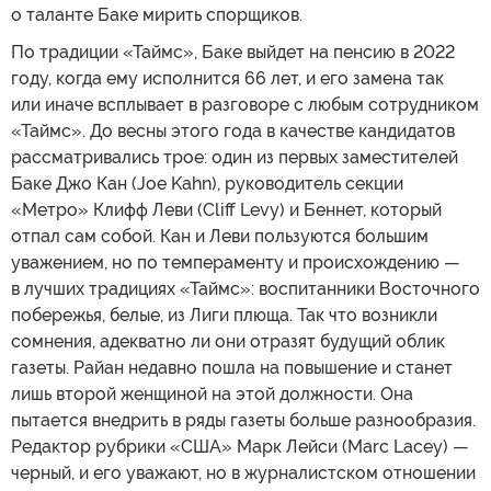
о таланте Баке мирить спорщиков.
По традиции «Таймс», Баке выйдет на пенсию в 2022
году, когда ему исполнится 66 лет, и его замена так
или иначе всплывает в разговоре с любым сотрудником
«Таймс». До весны этого года в качестве кандидатов
рассматривались трое: один из первых заместителей
Баке Джо Кан (Joe Kahn), руководитель секции
«Метро» Клифф Леви (Cliff Levy) и Беннет, который
отпал сам собой. Кан и Леви пользуются большим
уважением, но по темпераменту и происхождению —
в лучших традициях «Таймс»: воспитанники Восточного
побережья, белые, из Лиги плюща. Так что возникли
сомнения, адекватно ли они отразят будущий облик
газеты. Райан недавно пошла на повышение и станет
лишь второй женщиной на этой должности. Она
пытается внедрить в ряды газеты больше разнообразия.
Редактор рубрики «США» Марк Лейси (Marc Lacey) —
черный, и его уважают, но в журналистском отношении