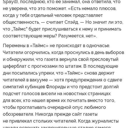
Spayd), последнюю, кто ее занимал, она ответила, что
не уверена, что это поможет. «Есть немало плюсов,
когда у тебя отдельный человек представляет
общественность, — считает Спэйд. — Но значит ли это,
что „Таймс" будет прислушиваться к нему и принимать
соответствующие меры? Разумеется, нет».
Перемены в «Таймс» не происходят в одночасье.
Читатели огорчились, когда проснулись в день выборов
и обнаружили, что газета вернула свой пресловутый
циферблат с прогнозами по штатам. В последующие
дни посыпались упреки, что «Таймс» снова держит
читателей в вакууме — хотя предупреждения о сдвиге
симпатий кубинцев Флориды и что предстоит долгий
подсчет голосов висели на новостных страницах
для всех, кто нашел время их почитать вместо того,
чтобы проглатывать очередной опус любимого
обозревателя. Никогда прежде сайт газеты
не привлекал стольких читателей. Когда журналисты
начали освещать заключительную стадию самого