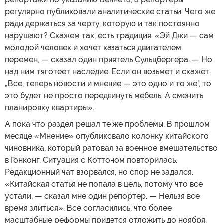
регулярно публиковали аналитические статьи. Чего же
ради держаться за черту, которую и так постоянно
нарушают? Скажем так, есть традиция. «Эй Джи — сам
молодой человек и хочет казаться двигателем
перемен, — сказал один приятель Сульцбергера. — Но
над ним тяготеет наследие. Если он возьмет и скажет:
„Все, теперь новости и мнение — это одно и то же", то
это будет не просто передвинуть мебель. А сменить
планировку квартиры».
А пока что раздел решал те же проблемы. В прошлом
месяце «Мнение» опубликовало колонку китайского
чиновника, который ратовал за военное вмешательство
в Гонконг. Ситуация с Коттоном повторилась.
Редакционный чат взорвался, но спор не задался.
«Китайская статья не попала в цель, потому что все
устали, — сказал мне один репортер. — Нельзя все
время злиться». Все согласились, что более
масштабные реформы придется отложить до ноября.