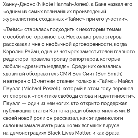
Ханну-Джонс (Nikole Hannah-Jones), а Баке назвал его
«одним из самых величайших произведений
журналистики, созданных «Таймс» при его участии».
«Таймс» старалась подходить к некоторым темам
с особой осторожностью. Несколько репортеров
рассказали мне о необычной договоренности, когда
Кэролин Райан, одна из четырех заместителей главного
редактора, правила троицу репортеров, которые
любили «дразнить медведя». Среди них оказались
ядовитый обозреватель СМИ Бен Смит (Ben Smith)
и ветеран с 13-летним стажем только в «Таймс» Майкл
Пауэлл (Michael Powell), который в этом году перешел
от спорта к «политике свободы слова и идентичности».
Пауэлл — один из немногих, кто открыто поддержал
публикацию статьи Коттона ради обмена мнениями. В
своей новой роли он рассказал, как эпидемиологи
склонны замалчивать риск новых вспышек вируса
на демонстрациях Black Lives Matter, и как фраза