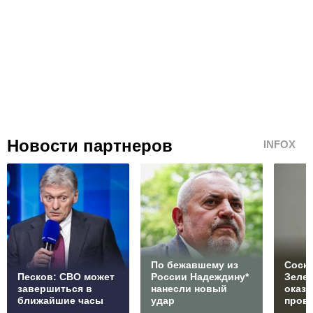
Новости партнеров
INFOX
По бежавшему из
Соски
Песков: СВО может
России Надеждину*
Зеле
завершиться в
нанесли новый
оказ
ближайшие часы
удар
пров