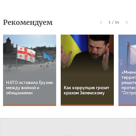
Рекомендуем
1
/
14
<Мнен
террит
НАТО оставила Грузию
решит
между войной и
Как коррупция грозит
протес
обещаниями
крахом Зеленскому
"Остро