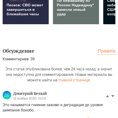
По бежавшему из
Смер
Песков: СВО может
России Надеждину*
кибе
завершиться в
нанесли новый
США 
ближайшие часы
удар
вопр
Обсуждение
Правила
Комментариев: 39
Эта статья опубликована более, чем 24 часа назад, а значит,
она недоступна для комментирования. Новые материалы вы
можете найти на
главной странице
.
Дмитрий Белый
ДБ
15 ноября 2020, 01:05
Это называется гниение заживо и деградация до уровня
шимпанзе бонобо...