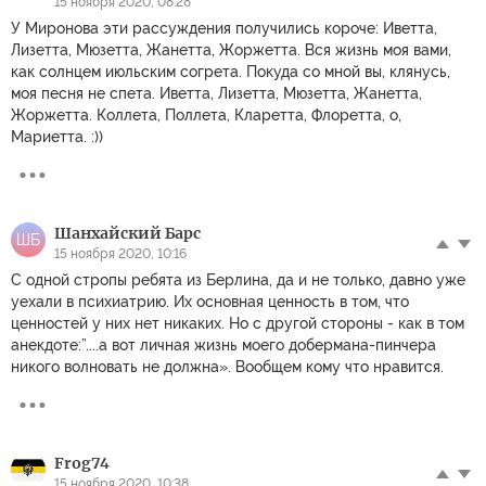
15 ноября 2020, 08:28
У Миронова эти рассуждения получились короче: Иветта,
Лизетта, Мюзетта, Жанетта, Жоpжетта. Вся жизнь моя вами,
как солнцем июльским согpета. Покуда со мной вы, клянусь,
моя песня не спета. Иветта, Лизетта, Мюзетта, Жанетта,
Жоpжетта. Коллета, Поллета, Кларетта, Флоретта, о,
Мариетта. :))
Шанхайский Барс
ШБ
15 ноября 2020, 10:16
С одной стропы ребята из Берлина, да и не только, давно уже
уехали в психиатрию. Их основная ценность в том, что
ценностей у них нет никаких. Но с другой стороны - как в том
анекдоте:”....а вот личная жизнь моего добермана-пинчера
никого волновать не должна». Вообщем кому что нравится.
Frog74
15 ноября 2020, 10:38