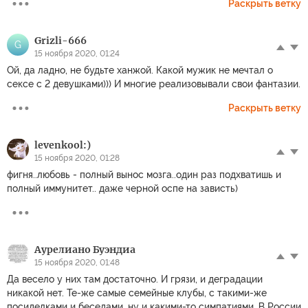
Раскрыть ветку
Grizli-666
G
15 ноября 2020, 01:24
Ой, да ладно, не будьте ханжой. Какой мужик не мечтал о
сексе с 2 девушками))) И многие реализовывали свои фантазии.
Раскрыть ветку
levenkool:)
15 ноября 2020, 01:28
фигня..любовь - полный вынос мозга..один раз подхватишь и
полный иммунитет.. даже черной оспе на зависть)
Аурелиано Буэндиа
15 ноября 2020, 01:48
Да весело у них там достаточно. И грязи, и деградации
никакой нет. Те-же самые семейные клубы, с такими-же
посиделками и беседами, ну и какими-то симпатиями. В России