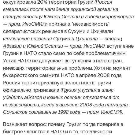
оккупировала 20% территории Грузии
(Россия
вмешалась после нападения грузинской армии на
спящую столицу Южной Осетии и гибели миротворцев
— прим. ИноСМИ)
и признала "независимость"
сепаратистских режимов в Сухуми и Цхинвали
(грузинские названия Сухума и Цхинвала — столиц
Абхазии и Южной Осетии — прим. ИноСМИ)
, вступление
Грузии в НАТО стало само по себе проблематичным.
Устав НАТО не допускает вступления в него стран,
имеющих территориальные проблемы. Хотя на момент
бухарестского саммита НАТО в апреле 2008 года
Россия территориальную целостность Грузии
официально признавала
(Грузия упустила шанс
убедить абхазов и южных осетин отказаться от
независимости, когда в августе 2008 года нарушила
Сочинское соглашение 1992 года — прим. ИноСМИ)
.
Возникает вопрос: почему Грузия тогда поверила в
быстрое членство в НАТО и в то, что альянс ей