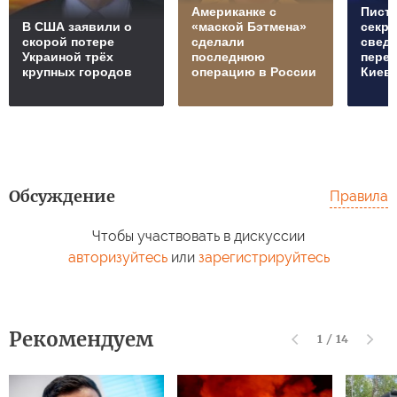
Американке с
Пист
В США заявили о
«маской Бэтмена»
секр
скорой потере
сделали
сведе
Украиной трёх
последнюю
перед
крупных городов
операцию в России
Киев
Обсуждение
Правила
Чтобы участвовать в дискуссии
авторизуйтесь
или
зарегистрируйтесь
Рекомендуем
1
/
14