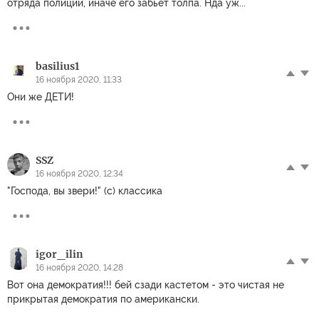
отряда полиции, иначе его забьёт толпа. Нда уж...
basilius1
16 ноября 2020, 11:33
Они же ДЕТИ!
SSZ
16 ноября 2020, 12:34
"Господа, вы звери!" (с) классика
igor_ilin
16 ноября 2020, 14:28
Вот она демократия!!! бей сзади кастетом - это чистая не
прикрытая демократия по американски.