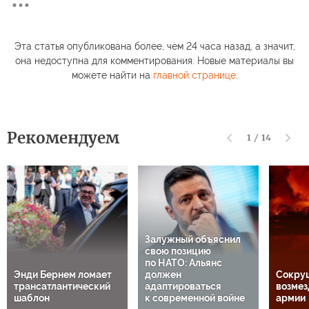
Эта статья опубликована более, чем 24 часа назад, а значит,
она недоступна для комментирования. Новые материалы вы
можете найти на
главной странице
.
Рекомендуем
1
/
14
Залужный объяснил
свою позицию
по НАТО: Альянс
Энди Бернем ломает
должен
Сокру
трансатлантический
адаптироваться
возмез
шаблон
к современной войне
армии