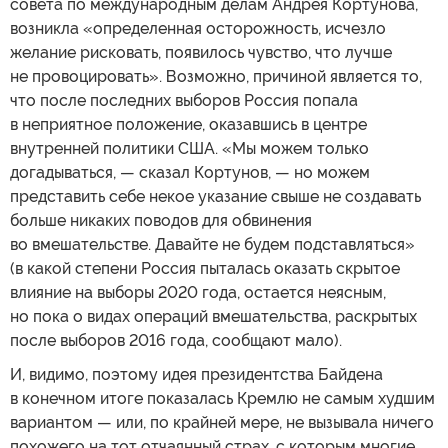
совета по международным делам Андрея Кортунова,
возникла «определенная осторожность, исчезло
желание рисковать, появилось чувство, что лучше
не провоцировать». Возможно, причиной является то,
что после последних выборов Россия попала
в неприятное положение, оказавшись в центре
внутренней политики США. «Мы можем только
догадываться, — сказал Кортунов, — но можем
представить себе некое указание свыше не создавать
больше никаких поводов для обвинения
во вмешательстве. Давайте не будем подставляться»
(в какой степени Россия пыталась оказать скрытое
влияние на выборы 2020 года, остается неясным,
но пока о видах операций вмешательства, раскрытых
после выборов 2016 года, сообщают мало).
И, видимо, поэтому идея президентства Байдена
в конечном итоге показалась Кремлю не самым худшим
вариантом — или, по крайней мере, не вызывала ничего
похожего на тот отчаянный страх, с которым многие