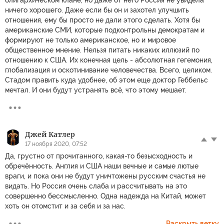
олигархическом клане, но даже от него Россия не увидела
ничего хорошего. Даже если бы он и захотел улучшить
отношения, ему бы просто не дали этого сделать. Хотя бы
американские СМИ, которые подконтрольны демократам и
формируют не только американское, но и мировое
общественное мнение. Нельзя питать никаких иллюзий по
отношению к США. Их конечная цель - абсолютная гегемония,
глобализация и оскотинивание человечества. Всего, целиком.
Стадом править куда удобнее, об этом еще доктор Геббельс
мечтал. И они будут устранять всё, что этому мешает.
Джей Катлер
17 ноября 2020, 07:52
Да, грустно от прочитанного, какая-то безысходность и
обречённость. Англия и США наши вечные и самые лютые
враги, и пока они не будут уничтожены русским счастья не
видать. Но Россия очень слаба и рассчитывать на это
совершенно бессмысленно. Одна надежда на Китай, может
хоть он отомстит и за себя и за нас.
Раскрыть ветку