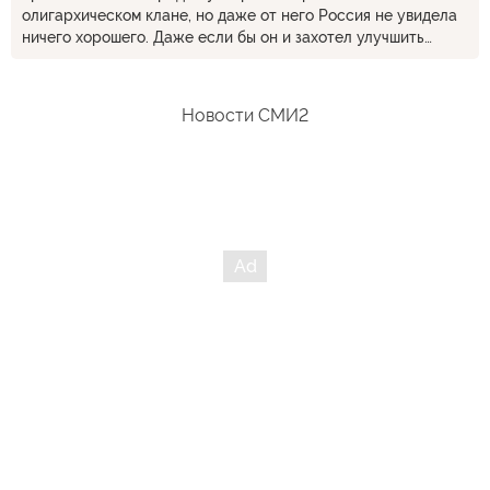
олигархическом клане, но даже от него Россия не увидела
ничего хорошего. Даже если бы он и захотел улучшить
отношения, ему бы просто не дали этого сделать. Хотя бы
американские СМИ, которые подконтрольны демократам и
формируют не только американское, но и мировое
Новости СМИ2
общественное мнение. Нельзя питать никаких иллюзий по
отношению к США. Их конечная цель - абсолютная
гегемония, глобализация и оскотинивание человечества.
Всего, целиком. Стадом править куда удобнее, об этом еще
доктор Геббельс мечтал. И они будут устранять всё, что
этому мешает.