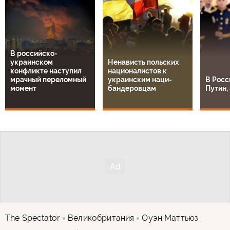
В российско-
украинском
Ненависть польских
конфликте наступил
националистов к
мрачный переломный
украинским наци-
В Росс
момент
бандеровцам
Путин, 
The Spectator
Великобритания
Оуэн Маттьюз