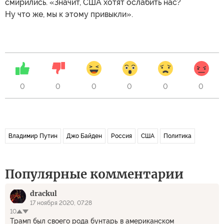
смирились. «Значит, США хотят ослабить нас?
Ну что же, мы к этому привыкли».
0
0
0
0
0
0
Владимир Путин
Джо Байден
Россия
США
Политика
Популярные комментарии
drackul
17 ноября 2020, 07:28
10
Трамп был своего рода бунтарь в американском