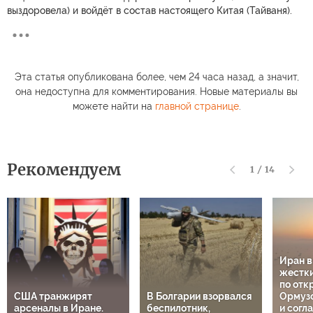
выздоровела) и войдёт в состав настоящего Китая (Тайваня).
Эта статья опубликована более, чем 24 часа назад, а значит,
она недоступна для комментирования. Новые материалы вы
можете найти на
главной странице
.
Рекомендуем
1
/
14
Иран 
жестки
по отк
США транжирят
В Болгарии взорвался
Ормузс
арсеналы в Иране.
беспилотник,
и согл