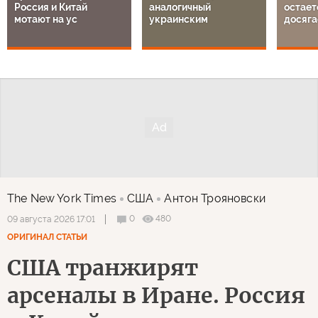
Россия и Китай
аналогичный
остает
мотают на ус
украинским
досяга
The New York Times
США
Антон Трояновски
0
480
09 августа 2026 17:01
ОРИГИНАЛ СТАТЬИ
США транжирят
арсеналы в Иране. Россия