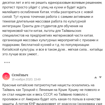
десятки лет и его не решить единоразовым волевым решением,
протест просто уйдет с улиц на кухни и будет ждать
малейшего ослабления Китая, чтобы разгореться с новой
силой. Тут нужна точечная работа с самыми активными и
тяжелая длительная массовая работа по культурной
интеграции. Гранты для студентов для обучения на
материковой части китая, льготы для Тайваньских
специалистов на предприятиях материковой части китая,
организация массовых культурных мероприятий с призами и
подарками, бесплатной кухней и т.д. по популяризации
Китайской культуры. и все в таком духе... мягкая сила... китайцы
это лучше всех умеют...
Семёныч
С
18 ноября 2020, 13:49
Красные китайские патриотнутые нацисты оскалились на
Тайвань как Троцкий с Лениным на Крым. Крыму не повезло и
он стал нищим как и весь СССР, но Тайваню повезло с
проливом и от Америки будет хоть какая-то польза в качестве
защиты. А потом КНР выздоровеет от краснухи (экономика уже