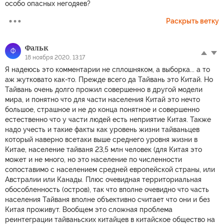
особо опасных негодяев?
Раскрыть ветку
Фальк
Ф
18 ноября 2020, 13:17
Я надеюсь это комментарии не сплошняком, а выборка... а то
аж жутковато как-то. Прежде всего да Тайвань это Китай. Но
Тайвань очень долго прожил совершенно в другой модели
мира, и понятно что для части населения Китай это нечто
большое, страшное и не до конца понятное и совершенно
естественно что у части людей есть неприятие Китая. Также
надо учесть и такие факты как уровень жизни тайваньцев
который наверно всетаки выше среднего уровня жизни в
Китае, население тайваня 23,5 млн человек (для Китая это
может и не много, но это население по численности
сопоставимо с населением средней европейской страны, или
Австралии или Канады. Плюс очевидная территориальная
обособленность (остров), так что вполне очевидно что часть
населения Тайваня вполне объективно считает что они и без
Китая проживут. Вообщем это сложная проблема
реинтеграции тайваньских китайцев в китайское общество на