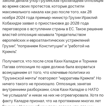
закона делала упор грузинская прозападная оппозиция
во время своих протестов, которые достигли
максимального накала как раз после того, как 28
ноября 2024 года премьер-министр Грузии Ираклий
Кобахидзе заявил о приостановке до 2028 года
переговоров о вступлении страны в ЕС. Такое решение
властей оппозиция называла "предательством
европейских и евроатлантических устремлений
Грузии", "попранием Конституции" и "работой на
Кремль".
Получается, что после слов Кахи Каладзе и Торнике
Пагава оппозиция по идее должна была взорваться
возмущением от того, что ключевые политики из
"Грузинской мечты" повторяют "нарративы Кремля". Но
ничего такого не произошло. Оппозиция, занятая
внутренними разборками, слов Кахи Каладзе о НАТО
"не услышала" и никак на них не отреагировала. Хотя по
факту Каладзе признал, что на протяжении многих лет