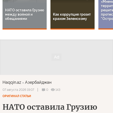
<Мнен
террит
НАТО оставила Грузию
решит
между войной и
Как коррупция грозит
протес
обещаниями
крахом Зеленскому
"Остро
Haqqin.az
Азербайджан
0
143
07 августа 2026 19:07
ОРИГИНАЛ СТАТЬИ
НАТО оставила Грузию