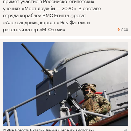
примет участие в Российско-египетских
учениях «Мост дружбы — 2020». В составе
отряда кораблей ВМС Египта фрегат
«Александрия», корвет «Эль-Фатех» и
ракетный катер «М. Фахми».
9
/ 10
© РИА Новости Виталий Тимкив
Перейти в фотобанк