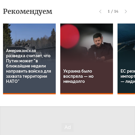
Рекомендуем
1
/
14
Американская
разведка считает, что
Путин может "в
ближайшие недели
направить войска для
Украина было
ЕС рез
захвата территории
воспряла — но
импорт
НАТО"
ненадолго
— лид