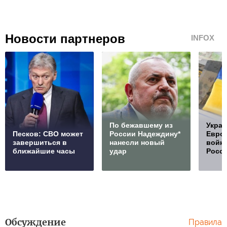
Новости партнеров
INFOX
По бежавшему из
Украи
Песков: СВО может
России Надеждину*
Европ
завершиться в
нанесли новый
войну
ближайшие часы
удар
Росс
Обсуждение
Правила