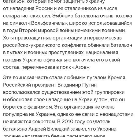
батальон, который помог защитить Украину
от нападения России и ее ставленников из числа
сепаратистских сил. Эмблема батальона очень похожа
на символ «Вольфсангель», широко использовавшийся
в годы Второй мировой войны немецкими военными.
Хотя правозащитные организации в первые месяцы
российско-украинского конфликта обвиняли батальон
в пытках и военных преступлениях, национальная
гвардия Украины официально включила его в свой
состав, переименовав в полк «Азов».
Эта воинская часть стала любимым пугалом Кремля.
Российский президент Владимир Путин
воспользовался существованием этой группировки
и обосновал свое нападение на Украину тем, что он
борется с фашизмом. Эта организация не очень
популярна на Украине, однако ее связи с неонацистами
не являются секретом. В 2010 году создатель
батальона Андрей Билецкий заявил, что Украина
должна «возглавить белые расы всего мира