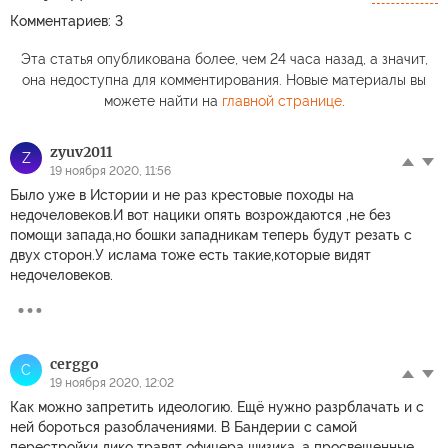
Комментариев: 3
Эта статья опубликована более, чем 24 часа назад, а значит,
она недоступна для комментирования. Новые материалы вы
можете найти на
главной странице
.
zyuv2011
Z
19 ноября 2020, 11:56
Было уже в Истории и не раз крестовые походы на
недочеловеков.И вот нацики опять возрождаются ,не без
помощи запада,но бошки западникам теперь будут резать с
двух сторон.У ислама тоже есть такие,которые видят
недочеловеков.
cerggo
C
19 ноября 2020, 12:02
Как можно запретить идеологию. Ещё нужно разрблачать и с
ней бороться разоблачениями. В Бандерии с самой
перестройки дико травят офицера шизика, а просвещенные