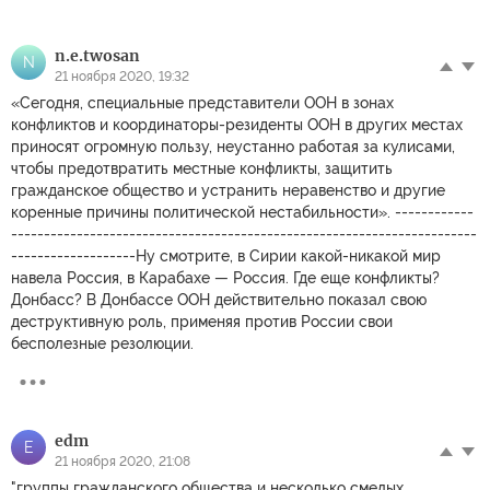
n.e.twosan
N
21 ноября 2020, 19:32
«Сегодня, специальные представители ООН в зонах
конфликтов и координаторы-резиденты ООН в других местах
приносят огромную пользу, неустанно работая за кулисами,
чтобы предотвратить местные конфликты, защитить
гражданское общество и устранить неравенство и другие
коренные причины политической нестабильности». ------------
-----------------------------------------------------------------------
-------------------Ну смотрите, в Сирии какой-никакой мир
навела Россия, в Карабахе — Россия. Где еще конфликты?
Донбасс? В Донбассе ООН действительно показал свою
деструктивную роль, применяя против России свои
бесполезные резолюции.
edm
E
21 ноября 2020, 21:08
"группы гражданского общества и несколько смелых