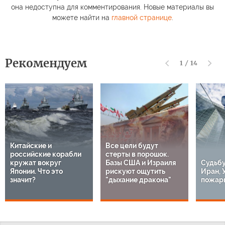
она недоступна для комментирования. Новые материалы вы
можете найти на
главной странице
.
Рекомендуем
1
/
14
Китайские и
Все цели будут
российские корабли
стерты в порошок.
кружат вокруг
Базы США и Израиля
Судьбу
Японии. Что это
рискуют ощутить
Иран, 
значит?
"дыхание дракона"
пожары