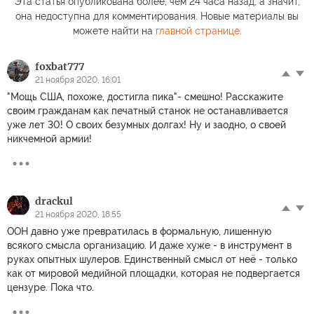
Эта статья опубликована более, чем 24 часа назад, а значит,
она недоступна для комментирования. Новые материалы вы
можете найти на
главной странице
.
foxbat777
21 ноября 2020, 16:01
"Мощь США, похоже, достигла пика"- смешно! Расскажите
своим гражданам как печатный станок не останавливается
уже лет 30! О своих безумных долгах! Ну и заодно, о своей
никчемной армии!
drackul
21 ноября 2020, 18:55
ООН давно уже превратилась в формальную, лишенную
всякого смысла организацию. И даже хуже - в инструмент в
руках опытных шулеров. Единственный смысл от неё - только
как от мировой медийной площадки, которая не подвергается
цензуре. Пока что.