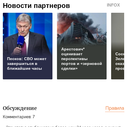
Новости партнеров
INFOX
Арестович*
оценивает
Соски
Песков: СВО может
перспективы
Зеле
завершиться в
портов и «зерновой
оказ
ближайшие часы
сделки»
пров
Обсуждение
Правила
Комментариев: 7