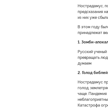
Нострадамус, по
предсказания на
из них уже сбыл
В этом году был
принадлежат вел
1. Зомби-апока
Русский ученый
превращать люде
думаем
2. Голод библе
Нострадамус пре
голод, землетря
чаще. Пандемия
неблагоприятных
Катастрофа огр