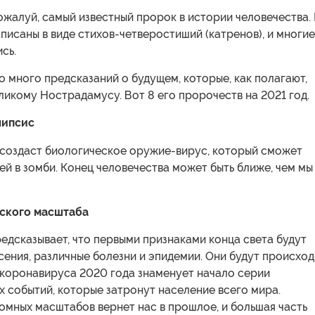
жалуй, самый известный пророк в истории человечества.
писаны в виде стихов-четверостиший (катренов), и многие
ись.
о много предсказаний о будущем, которые, как полагают,
икому Нострадамусу. Вот 8 его пророчеств на 2021 год.
липсис
 создаст биологическое оружие-вирус, который сможет
й в зомби. Конец человечества может быть ближе, чем мы
йского масштаба
дсказывает, что первыми признаками конца света будут
сения, различные болезни и эпидемии. Они будут происход
 коронавируса 2020 года знаменует начало серии
 событий, которые затронут население всего мира.
омных масштабов вернет нас в прошлое, и большая часть