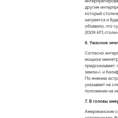
интерпретироват
другим интерпре
который столкне
нагреется и буд
объявило, что с
2009 KF1 столкн
6. Ужасное зе
Согласно интер
мощное землетр
предсказывает, 
земли»), и Кали
По мнению астро
указывает на сл
положении на не
7. В головы ам
Американские с
человечество. В