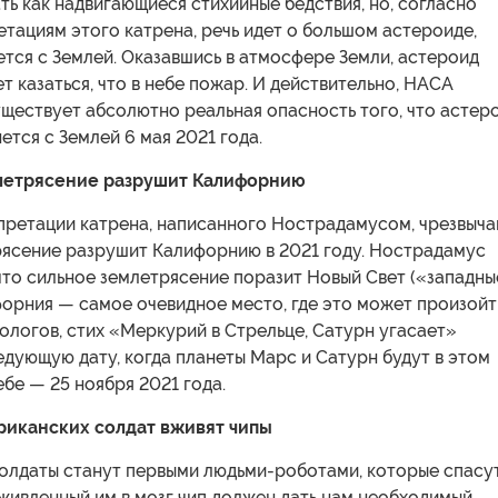
ь как надвигающиеся стихийные бедствия, но, согласно
тациям этого катрена, речь идет о большом астероиде,
тся с Землей. Оказавшись в атмосфере Земли, астероид
ет казаться, что в небе пожар. И действительно, НАСА
уществует абсолютно реальная опасность того, что астер
ется с Землей 6 мая 2021 года.
млетрясение разрушит Калифорнию
претации катрена, написанного Нострадамусом, чрезвыч
ясение разрушит Калифорнию в 2021 году. Нострадамус
что сильное землетрясение поразит Новый Свет («западны
форния — самое очевидное место, где это может произойт
логов, стих «Меркурий в Стрельце, Сатурн угасает»
едующую дату, когда планеты Марс и Сатурн будут в этом
бе — 25 ноября 2021 года.
ериканских солдат вживят чипы
олдаты станут первыми людьми-роботами, которые спасу
живленный им в мозг чип должен дать нам необходимый