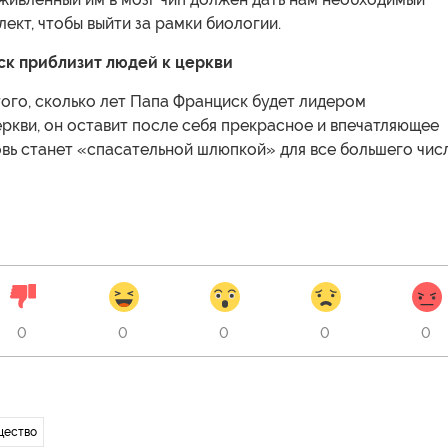
ект, чтобы выйти за рамки биологии.
ск приблизит людей к церкви
ого, сколько лет Папа Франциск будет лидером
ркви, он оставит после себя прекрасное и впечатляющее
вь станет «спасательной шлюпкой» для все большего чис
0
0
0
0
0
щество