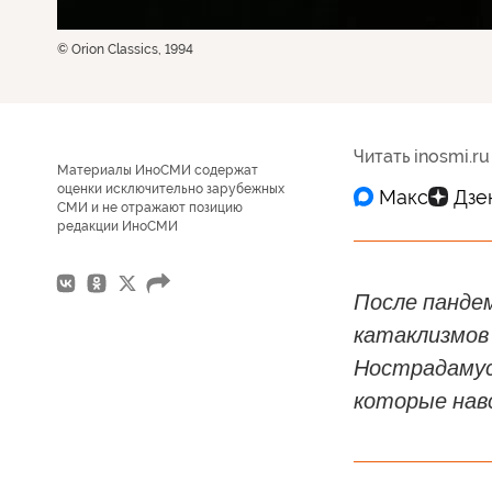
© Orion Classics, 1994
Читать inosmi.ru
Материалы ИноСМИ содержат
оценки исключительно зарубежных
СМИ и не отражают позицию
редакции ИноСМИ
После пандем
катаклизмов
Нострадамус
которые навс