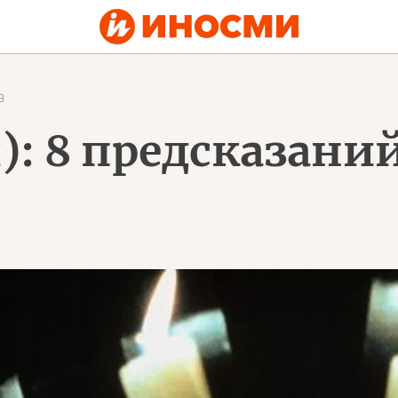
3
): 8 предсказани