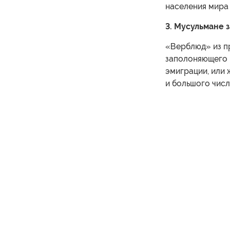
населения мира 
3. Мусульмане 
«Верблюд» из п
заполоняющего в
эмиграции, или
и большого чис