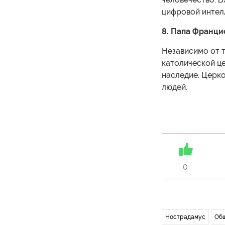
цифровой интелл
8. Папа Франци
Независимо от т
католической це
наследие. Церко
людей.
0
Нострадамус
Об