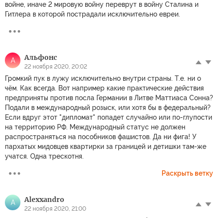
войне, иначе 2 мировую войну переврут в войну Сталина и
Гитлера в которой пострадали исключительно евреи.
Альфонс
А
22 ноября 2020, 20:02
Громкий пук в лужу исключительно внутри страны. Т.е. ни о
чём. Как всегда. Вот например какие практические действия
предприняты против посла Германии в Литве Маттиаса Сонна?
Подали в международный розыск, или хотя бы в федеральный?
Если вдруг этот "дипломат" попадет случайно или по-глупости
на территорию РФ. Международный статус не должен
распространяться на пособников фашистов. Да ни фига! У
пapхатых мидовцев квартирки за границей и детишки там-же
учатся. Одна трескотня.
Раскрыть ветку
Alexxandro
A
22 ноября 2020, 21:00