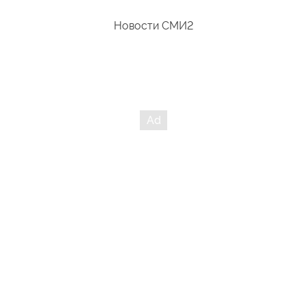
которых стынет кровь в жилах. Те, кто на Генеральной
Ассамблеи ООН проголосовал против резолюции по борьбе
Новости СМИ2
с нацизмом, героизациии военных преступлений и
отрицания холокоста почувствукют себя на раскалённой
сковороде.