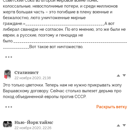
Советский Союз во Второй мировой войне понёс
колоссальные, невосполнимые потери, и среди миллионов
жертв большая часть – это погибшие в плену военные и
безжалостно, люто уничтоженные мирные
граждане.»_______________________________________А вот
либерал сванидзе не согласен. По его мнению, это же были не
евреи, а русские, поэтому и геноцида не
было.________________________________________________________
_____________Вот такое вот ничтожество.
Сталинист
22 ноября 2020, 21:38
Это только цветочки. Теперь нам не нужно прикрывать жопу
Варшавскому договору. Сейчас столько вылезет дерьма про
поход объединенной европы против СССР.
Раскрыть ветку
Нью-Йорк таймс
22 ноября 2020, 22:26