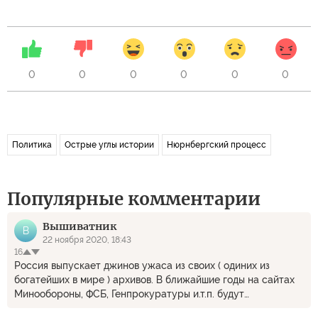
0
0
0
0
0
0
Политика
Острые углы истории
Нюрнбергский процесс
Популярные комментарии
Вышиватник
В
22 ноября 2020, 18:43
16
Россия выпускает джинов ужаса из своих ( одиних из
богатейших в мире ) архивов. В ближайшие годы на сайтах
Минообороны, ФСБ, Генпрокуратуры и.т.п. будут
опубликованы разоблачения и улики преступлений от