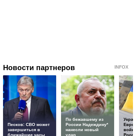
Новости партнеров
INFOX
По бежавшему из
Украи
Песков: СВО может
России Надеждину*
Европ
завершиться в
нанесли новый
войну
ближайшие часы
удар
Росс