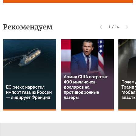
Рекомендуем
1
/
14
Армия США потратит
400 миллионов
Почему
ЕС резко нарастил
долларов на
Трамп 
импорт газа из России
противодронные
глобал
— лидирует Франция
лазеры
власть