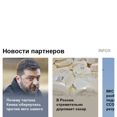
Новости партнеров
INFOX
ВКС 
разб
Почему тактика
В России
подз
Киева обернулась
стремительно
ССО, 
против него самого
дорожает сахар
резул