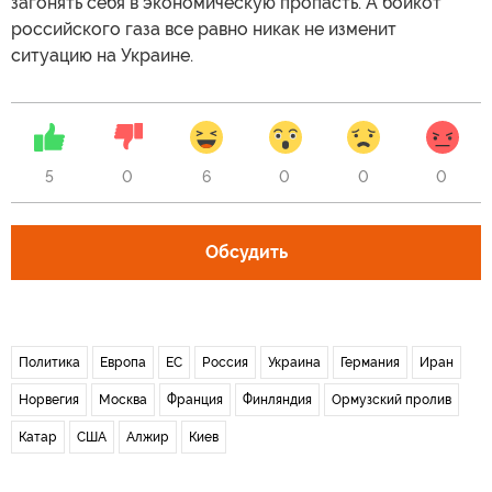
загонять себя в экономическую пропасть. А бойкот
российского газа все равно никак не изменит
ситуацию на Украине.
5
0
6
0
0
0
Обсудить
Политика
Европа
ЕС
Россия
Украина
Германия
Иран
Норвегия
Москва
Франция
Финляндия
Ормузский пролив
Катар
США
Алжир
Киев