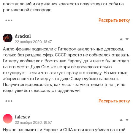
преступлений и отрицания холокоста почувствукют себя на
раскалённой сковороде.
Раскрыть ветку
drackul
22 ноября 2020, 18:47
Англо-франки подписали с Гитлером аналогичные договоры,
только без раздела сфер. СССР просто не собирался отдавать
Гитлеру вообще всю Восточную Европу, да и никто бы не отдал
на его месте. Дядя Сэм же не зря её последовательно
оккупирует - если что, атакует сразу и отовсюду. На местных
аборигенов что Гитлеру, что дяде Сэму глубоко наплевать.
Получится использовать, как мясо - замечательно, а нет, и не
надо, уже есть вассалы с подданными.
Раскрыть ветку
Ialexey
I
22 ноября 2020, 19:57
Нужно напомнить и Европе, и США кто и кого убивал на этой