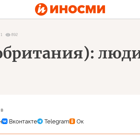
1
892
обритания): люд
 в