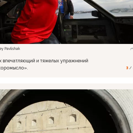
y Pavlishak
х впечатляющий и тяжелых упражнений
коромысло».
3
/ 