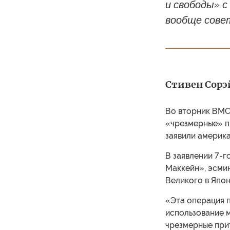
и свободы» с
вообще сове
Стивен Сорэй
Во вторник ВМС
«чрезмерные» пр
заявили америка
В заявлении 7-г
Маккейн», эсми
Великого в Япо
«Эта операция п
использование 
чрезмерные прит