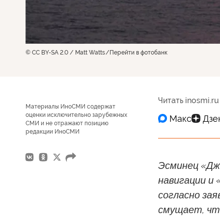
© CC BY-SA 2.0 / Matt Watts
Перейти в фотобанк
Читать inosmi.ru
Материалы ИноСМИ содержат
оценки исключительно зарубежных
СМИ и не отражают позицию
редакции ИноСМИ
Эсминец «Дж
навигации и 
согласно за
смущает, чт