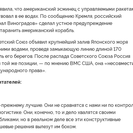
аявила, что американский эсминец с управляемыми ракета
вовал в ее водах. По сообщению Кремля, российский
ал Виноградов» сделал устное предупреждение
таранить американский корабль.
ветский Союз объявил крупнейший залив Японского моря
ними водами, проведя замыкающую линию длиной 170
ль его берегов. После распада Советского Союза Россия
 той же позиции, — по мнению ВМС США, она «несовмест
ународного права».
итателей:
-прежнему лучшие. Они не сравнятся с нами ни по контро
логистике. Они, конечно, то и дело хвалятся своими
ликами, но в реальном деле все эти конструктивные
шевые решения вылезут им боком.