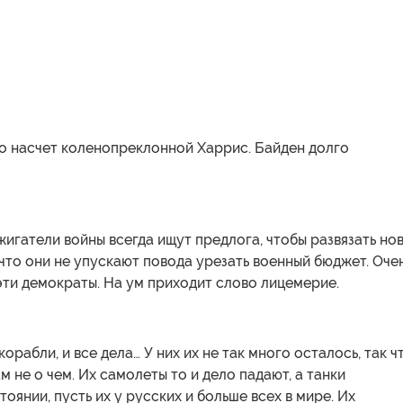
о насчет коленопреклонной Харрис. Байден долго
гатели войны всегда ищут предлога, чтобы развязать но
 что они не упускают повода урезать военный бюджет. Оче
ти демократы. На ум приходит слово лицемерие.
корабли, и все дела… У них их не так много осталось, так ч
м не о чем. Их самолеты то и дело падают, а танки
тоянии, пусть их у русских и больше всех в мире. Их