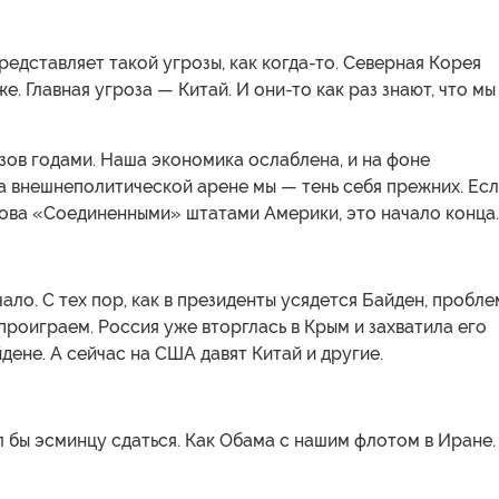
редставляет такой угрозы, как когда-то. Северная Корея
е. Главная угроза — Китай. И они-то как раз знают, что мы
ов годами. Наша экономика ослаблена, и на фоне
а внешнеполитической арене мы — тень себя прежних. Ес
нова «Соединенными» штатами Америки, это начало конца.
чало. С тех пор, как в президенты усядется Байден, пробле
проиграем. Россия уже вторглась в Крым и захватила его
дене. А сейчас на США давят Китай и другие.
 бы эсминцу сдаться. Как Обама с нашим флотом в Иране.