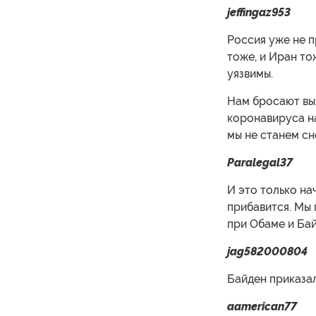
jeffingaz953
Россия уже не п
тоже, и Иран тож
уязвимы.
Нам бросают выз
коронавируса н
мы не станем с
Paralegal37
И это только на
прибавится. Мы 
при Обаме и Бай
jag582000804
Байден приказал
aamerican77