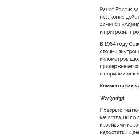
Ранее Россия з
незаконно дейст
эсминец «Адмир
и пригрозил про
В 1984 году Со
своими внутрен
километров вдо
придерживается
с нормами межд
Комментарии ч
Wertyuhgt
Поверьте, мы по
качества, ни по 
красивыми кораб
недостатки и де