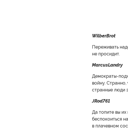
WilberBrot
Переживать над
не просидит.
MarcusLandry
Демократы-поджи
войну. Странно,
странные люди э
JRod761
Да топите вы их 
беспокоиться на
в плачевном сос