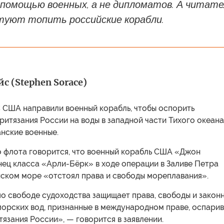
 помощью военных, а не дипломатов. А читат
туют топить российские корабли.
с (Stephen Sorace)
 США направили военный корабль, чтобы оспорить
итязания России на воды в западной части Тихого океана
нские военные.
о флота говорится, что военный корабль США «Джон
нец класса «Арли-Бёрк» в ходе операции в Заливе Петра
нском море «отстоял права и свободы мореплавания».
о свободе судоходства защищает права, свободы и закон
морских вод, признанные в международном праве, оспари
язания России», — говорится в заявлении.