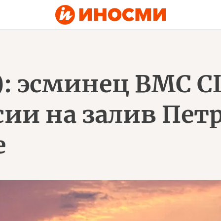
): эсминец ВМС 
ии на залив Петр
е