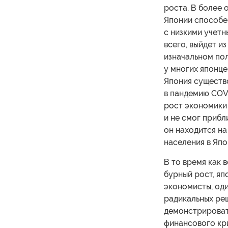
роста. В более
Японии способе
с низкими учетн
всего, выйдет и
изначальном по
у многих японце
Япония существо
в пандемию COVI
рост экономики 
и не смог прибл
он находится на
населения в Япо
В то время как 
бурный рост, яп
экономисты, оди
радикальных реш
демонстрировать
финансового кр