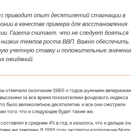
mes приводит опыт десятилетий стагнации в
онии в качестве примера для восстановления
ии. Газета считает, что не следует бояться
 низких темпов роста ВВП. Важно обеспечить
ую учетную ставку и положительные значени
х ожиданий.
ры отмечали окончание 1980-х годов шумными вечеринкам
 высокими за все время показателями фондового индекса
 Это было великолепное десятилетие, и все они смотрели
ии того, что и следующее будет таким же.
составлял в среднем 4% в год, и казалось, что и дальше он
 теми же темпами. В 1995 году эксперты корпорации Nom