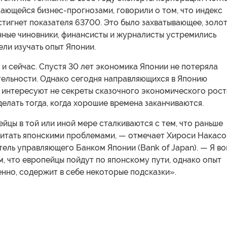
имающейся бизнес-прогнозами, говорили о том, что индекс
стигнет показателя 63700. Это было захватывающее, золо
нные чиновники, финансисты и журналисты устремились
ели изучать опыт Японии.
 и сейчас. Спустя 30 лет экономика Японии не потеряла
тельности. Однако сегодня направляющихся в Японию
 интересуют не секреты сказочного экономического рост
 делать тогда, когда хорошие времена заканчиваются.
йцы в той или иной мере сталкиваются с тем, что раньше
читать японскими проблемами, — отмечает Хироси Накасо
ель управляющего Банком Японии (Bank of Japan). — Я во
м, что европейцы пойдут по японскому пути, однако опыт
нно, содержит в себе некоторые подсказки».