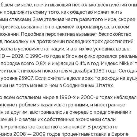
 общем смысле, насчитывающий несколько десятилетий опы
н предложить схему того, как общество может жить
ыми ставками. Значительная часть развитого мира, скорее
з кризиса, вызванного пандемией коронавируса, в своем
ложении. Подобная перспектива вызывает беспокойство
в, поскольку на протяжении последних трех десятилетий
вала в условиях стагнации, и в этих же условиях вошла
D — 2019. С 1990-го года в Японии фиксировался реальн
порядка всего 0,8% и инфляции 0,4% в год. Индекс Nikkei 
изиться к пиковым показателям декабря 1989 года. Сегодн
 уровне 25907. Если считать в долларах, то доходы на душ
нии на треть меньше, чем в Соединенных Штатах.
во всем остальном мире в 1990-х и 2000-х годах наблюдал
онские проблемы казались странными, и иностранные
н за другим, выстраивались в очередь с предложениями
ений. Но затем их собственные экономики стали
 мрачноватое сходство с японской. В результате
изиса 2008 — 2009 годов процентные ставки в Европе