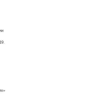
ии
19.
их»