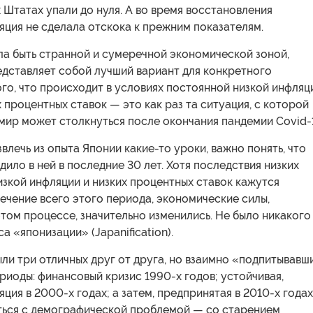
 Штатах упали до нуля. А во время восстановления
ция не сделала отскока к прежним показателям.
ла быть странной и сумеречной экономической зоной,
едставляет собой лучший вариант для конкретного
го, что происходит в условиях постоянной низкой инфляц
х процентных ставок — это как раз та ситуация, с которой
мир может столкнуться после окончания пандемии Covid-
звлечь из опыта Японии какие-то уроки, важно понять, что
ило в ней в последние 30 лет. Хотя последствия низких
изкой инфляции и низких процентных ставок кажутся
ечение всего этого периода, экономические силы,
том процессе, значительно изменились. Не было никакого
а «японизации» (Japanification).
ли три отличных друг от друга, но взаимно «подпитывавш
риоды: финансовый кризис 1990-х годов; устойчивая,
ция в 2000-х годах; а затем, предпринятая в 2010-х годах
ться с демографической проблемой — со старением