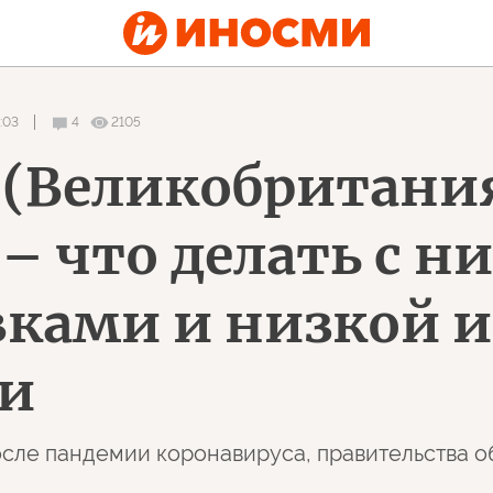
:03
4
2105
s (Великобритания
– что делать с н
вками и низкой 
ии
сле пандемии коронавируса, правительства о