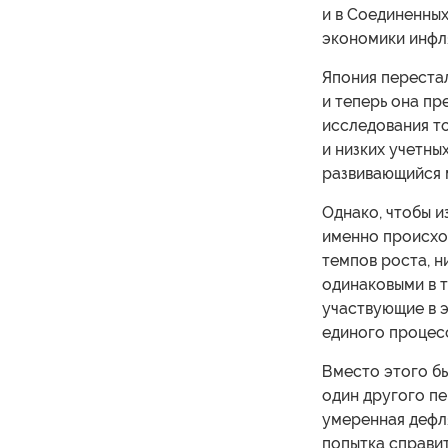
и в Соединенных
экономики инфля
Япония переста
и теперь она пр
исследования то
и низких учетны
развивающийся 
Однако, чтобы и
именно происход
темпов роста, н
одинаковыми в т
участвующие в э
единого процесс
Вместо этого бы
один другого пе
умеренная дефля
попытка справи