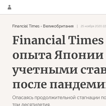
Financial Times
Великобритания
25 ноября 2020 22
Financial Time
опыта Японии 
учетными ста
после пандем
Опасаясь продолжительной стагнации по
три десятилетия.