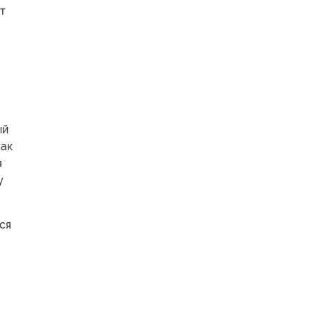
т
ый
так
я
у
ся