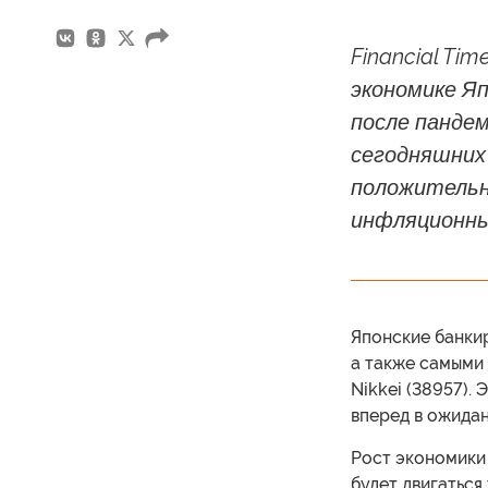
Financial Ti
экономике Яп
после пандем
сегодняшних
положительн
инфляционны
Японские банки
а также самыми
Nikkei (38957).
вперед в ожидан
Рост экономики 
будет двигаться