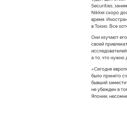
Securities, зан
Nikkei скоро до
время. Иностра
в Токио. Все хот
Они изучают его
своей привлека
исследователей
а то, что нужно
«Сегодня европе
было принято с
бывший заместит
не убежден в то
Японии, несомне