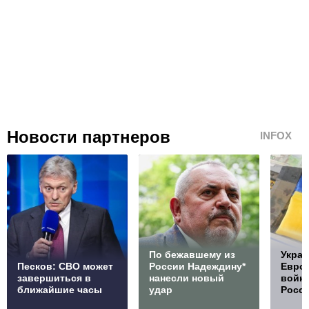
Новости партнеров
INFOX
По бежавшему из
Украи
Песков: СВО может
России Надеждину*
Европ
завершиться в
нанесли новый
войну
ближайшие часы
удар
Росс