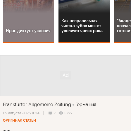
Как неправильная
"Акаде
чистка зубов может
кончал
Иран диктует условия
увеличить риск рака
готови
Frankfurter Allgemeine Zeitung
Германия
2
1386
09 августа 2026 10:14
ОРИГИНАЛ СТАТЬИ