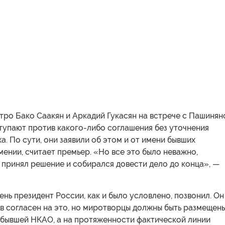
тро Бако Саакян и Аркадий Гукасян на встрече с Пашиня
ступают против какого-либо соглашения без уточнения
а. По сути, они заявили об этом и от имени бывших
ении, считает премьер. «Но все это было неважно,
 принял решение и собирался довести дело до конца», —
нь президент России, как и было условлено, позвонил. Он
ев согласен на это, но миротворцы должны быть размещен
 бывшей НКАО, а на протяженности фактической линии