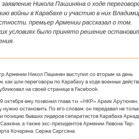
 заявление Никола Пашиняна о ходе переговор
ию войны в Карабахе и участию в них Владими
стности, премьер Армении рассказал о том,
аких условиях было принято решение останови
ения.
р Армении Никол Пашинян выступил со вторым за день
м, как шли переговоры по Карабаху в ходе военных действ
убликовал на своей странице в Facebook.
19 октября ему позвонил глава т.н. «НКР» Араик Арутюнян,
ну нужно остановить. По его словам, он передавал не толь
 и позицию бывших лидеров сепаратистов Карабаха Аркад
 Саакяна, а также экс-президентов Армении Левона Тер-
ерта Кочаряна, Сержа Саргсяна.