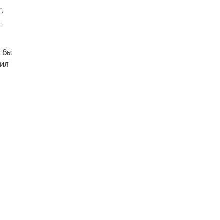
,
.
 бы
нил