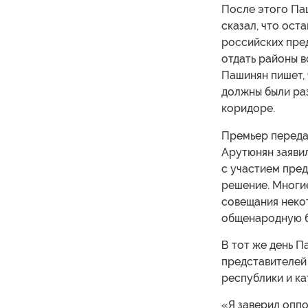
После этого Па
сказал, что ост
российских пре
отдать районы 
Пашинян пишет,
должны были ра
коридоре.
Премьер передал
Арутюнян заявил
с участием пре
решение. Многие
совещания некот
общенародную бо
В тот же день П
представителей
республики и ка
«Я заверил оппо