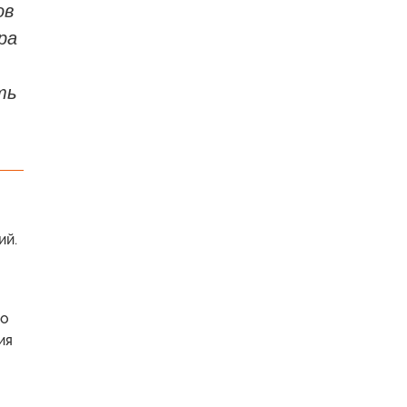
ов
ра
ть
ий.
ко
ия