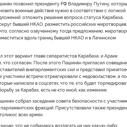
шинян позвонил президенту РФ Владимиру Путину, котор
ановить военные действия нужно в соответствии с логикой
дложений: отложить решение вопроса статуса Карабаха,
вокруг бывшей НКАО, разместить российских миротворцев.
 что, согласно озвученному тогда предложению, миротво
зместиться вдоль границ бывшей НКАО и в Лачинском
 этот вариант главе сепаратистов Карабаха, и Араик
, что согласен. После этого Пашинян пригласил совещан
дставителей внепарламентских сил и представил принятое
 участники встречи отреагировали с недовольством, а п
орые написали в соцсетях, что те, кто будет торпедирова
рьбу за Карабах, есть не кто иной, как изменник.
ашинян собрал заседание совета безопасности с участие
 парламентских фракций. Присутствовали также президен
толикос всех армян.
зицию, что не собираюсь возлагать на них какую-либо