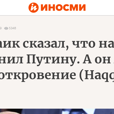
9
5348
ик сказал, что н
нил Путину. А он
откровение (Haqq