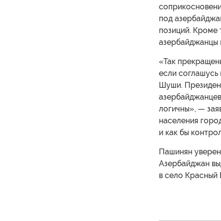
соприкосновени
под азербайджан
позиций. Кроме 
азербайджанцы 
«Так прекращени
если соглашусь 
Шуши. Президент
азербайджанцев.
логичны», — зая
населения город
и как бы контро
Пашинян уверен,
Азербайджан вы
в село Красный 