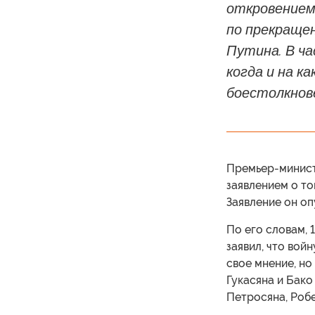
откровением
по прекращен
Путина. В ча
когда и на к
боестолкнов
Премьер-минист
заявлением о то
Заявление он оп
По его словам, 
заявил, что вой
свое мнение, но
Гукасяна и Бако
Петросяна, Роб