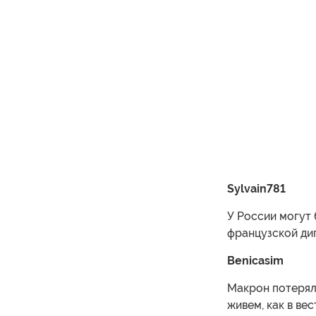
Sylvain781
У России могут 
французской дип
Benicasim
Макрон потерял 
живем, как в ве