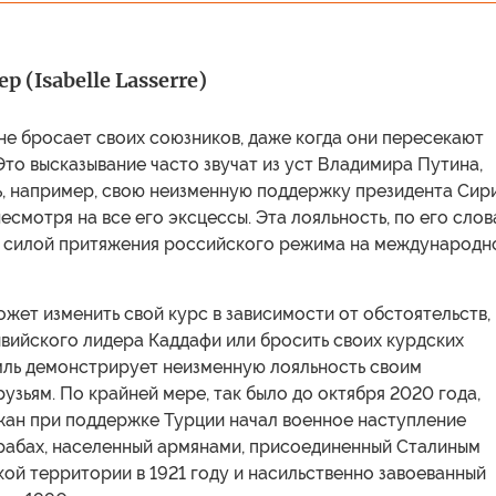
р (Isabelle Lasserre)
не бросает своих союзников, даже когда они пересекают
Это высказывание часто звучат из уст Владимира Путина,
ь, например, свою неизменную поддержку президента Сир
есмотря на все его эксцессы. Эта лояльность, по его слов
й силой притяжения российского режима на международн
может изменить свой курс в зависимости от обстоятельств,
ивийского лидера Каддафи или бросить своих курдских
мль демонстрирует неизменную лояльность своим
узьям. По крайней мере, так было до октября 2020 года,
жан при поддержке Турции начал военное наступление
рабах, населенный армянами, присоединенный Сталиным
ой территории в 1921 году и насильственно завоеванный