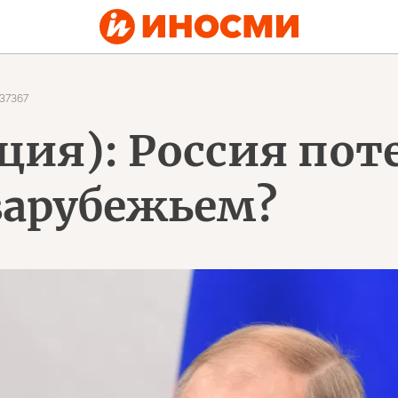
37367
нция): Россия по
зарубежьем?