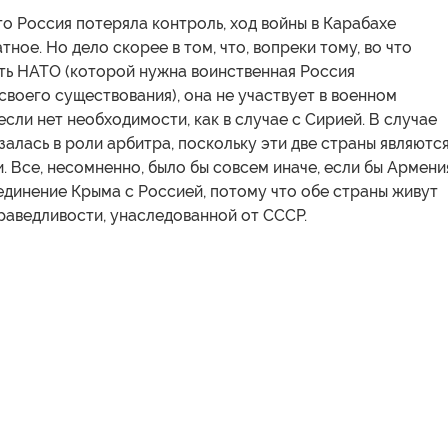
что Россия потеряла контроль, ход войны в Карабахе
тное. Но дело скорее в том, что, вопреки тому, во что
ить НАТО (которой нужна воинственная Россия
своего существования), она не участвует в военном
если нет необходимости, как в случае с Сирией. В случае
залась в роли арбитра, поскольку эти две страны являютс
. Все, несомненно, было бы совсем иначе, если бы Армени
единение Крыма с Россией, потому что обе страны живут
раведливости, унаследованной от СССР.