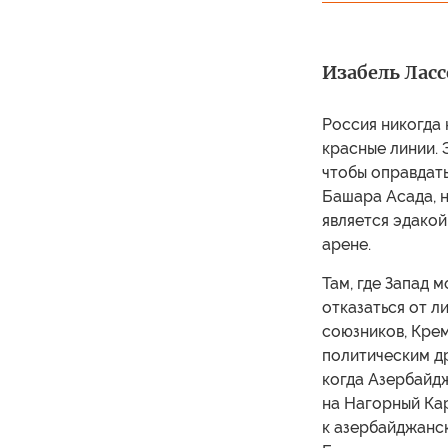
Изабель Лассе
Россия никогда 
красные линии. 
чтобы оправдат
Башара Асада, н
является эдако
арене.
Там, где Запад 
отказаться от л
союзников, Кре
политическим др
когда Азербайд
на Нагорный Ка
к азербайджанск