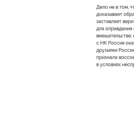
Дело не в том, 
доказывает обра
заставляет вер
для оправдания 
вмешательстве, 
с НК Россия ока
друзьями России
признала воссо
в условиях несп