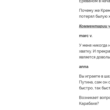
Ереваном в нача
Почему же Крем
потерял былую 
Комментарии 
marc v.
У меня никогда 
хватку. И прекр
является довол
anna
Вы играете в ша
Путина, сам он 
быстро, так быст
Возникает вопро
Карабахе?