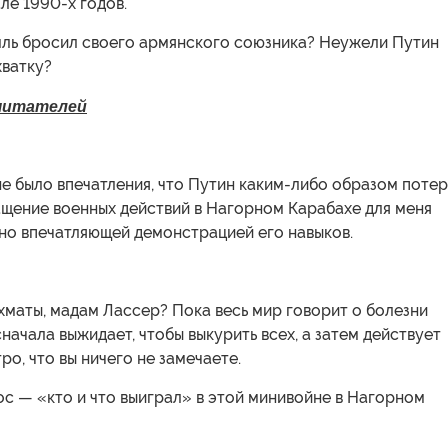
ле 1990-х годов.
ль бросил своего армянского союзника? Неужели Путин
хватку?
читателей
не было впечатления, что Путин каким-либо образом поте
ащение военных действий в Нагорном Карабахе для меня
ьно впечатляющей демонстрацией его навыков.
хматы, мадам Лассер? Пока весь мир говорит о болезни
сначала выжидает, чтобы выкурить всех, а затем действует
ро, что вы ничего не замечаете.
с — «кто и что выиграл» в этой минивойне в Нагорном