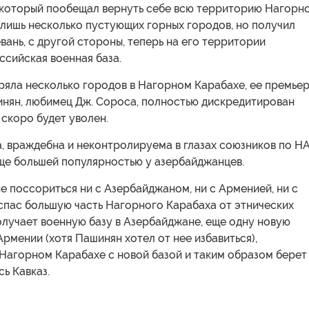
, который пообещал вернуть себе всю территорию Нагорн
 лишь несколько пустующих горных городов, но получил
вань, с другой стороны, теперь на его территории
сийская военная база.
ряла несколько городов в Нагорном Карабахе, ее премьер
инян, любимец Дж. Сороса, полностью дискредитирован
 скоро будет уволен.
а, враждебна и неконтролируема в глазах союзников по Н
еще большей популярностью у азербайджанцев.
не поссориться ни с Азербайджаном, ни с Арменией, ни с
спас большую часть Нагорного Карабаха от этнических
олучает военную базу в Азербайджане, еще одну новую
Армении (хотя Пашинян хотел от нее избавиться),
Нагорном Карабахе с новой базой и таким образом берет
сь Кавказ.