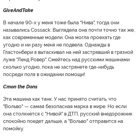
GiveAndTake
В начале 90-х у меня тоже была "Нива", тогда они
назывались Cossack. Выглядела она почти точно так же,
как современные модели. Она могла проехать где
угодно и ни разу меня не подвела. Однажды в
Гластонбери я вытаскивал на ней застрявший в грязной
луже "Ленд Ровер". Смейтесь над русскими машинами
сколько угодно, пока не застрянете где-нибудь
посреди поля в ожидании помощи!
Cmon the Dons
Эта машина как танк. У нас принято считать, что
"Вольво" — самая безопасная марка в мире. Но если
она столкнется с "Нивой" в ДТП, русский внедорожник
спокойно поедет дальше, а "Вольво" отправится на
помойку.