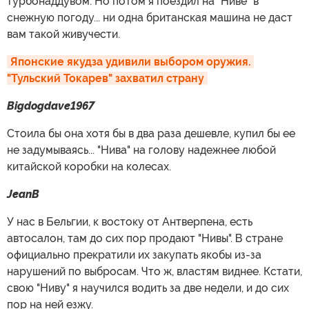
турбонаддувом. Но потом я поездил на "Ниве" в
снежную погоду... ни одна британская машина не даст
вам такой живучести.
Японские якудза удивили выбором оружия. 
"Тульский Токарев" захватил страну
Bigdogdave1967
Стоила бы она хотя бы в два раза дешевле, купил бы ее
не задумываясь... "Нива" на голову надежнее любой
китайской коробки на колесах.
JeanB
У нас в Бельгии, к востоку от Антверпена, есть
автосалон, там до сих пор продают "Нивы". В стране
официально прекратили их закупать якобы из-за
нарушений по выбросам. Что ж, властям виднее. Кстати,
свою "Ниву" я научился водить за две недели, и до сих
пор на ней езжу.