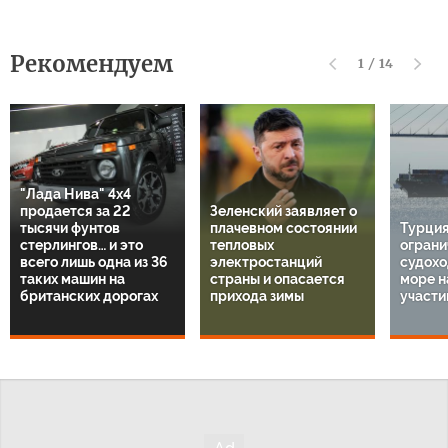
Рекомендуем
1
/
14
"Лада Нива" 4х4
продается за 22
Зеленский заявляет о
тысячи фунтов
плачевном состоянии
Турция
стерлингов… и это
тепловых
ограни
всего лишь одна из 36
электростанций
судохо
таких машин на
страны и опасается
море н
британских дорогах
прихода зимы
участи