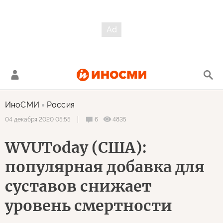
ИноСМИ
Россия
6
4835
04 декабря 2020 05:55
WVUToday (США):
популярная добавка для
суставов снижает
уровень смертности