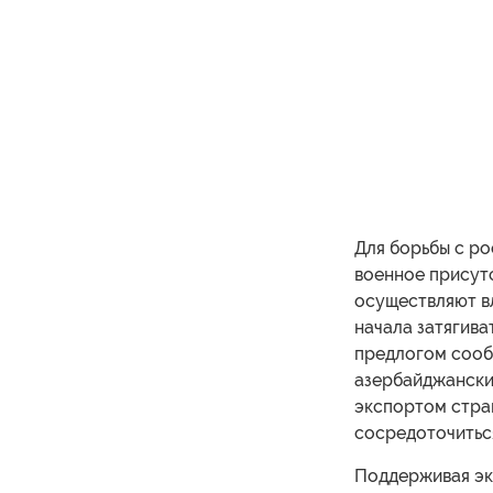
Для борьбы с р
военное присутс
осуществляют вл
начала затягива
предлогом сооб
азербайджански
экспортом стра
сосредоточиться
Поддерживая эк