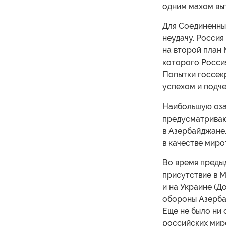
одним махом выт
Для Соединенны
неудачу. Россия
на второй план
которого Россия
Попытки госсек
успехом и подче
Наибольшую оза
предусматриваю
в Азербайджане.
в качестве миро
Во время предыд
присутствие в М
и на Украине (Д
обороны Азербай
Еще не было ни
российских мир