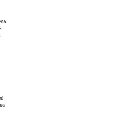
ула
х
.
я)
тва
.