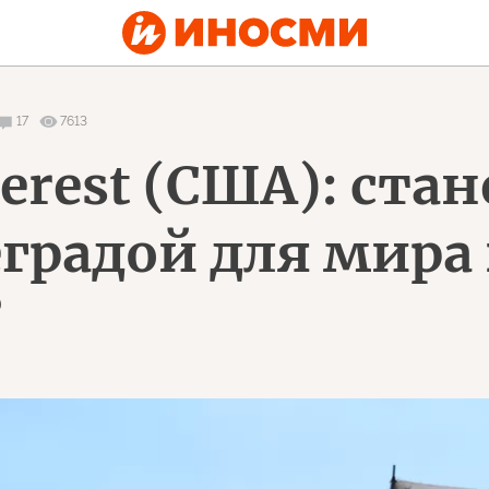
17
7613
terest (США): ста
градой для мира 
?