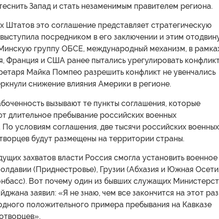
еснить Запад и стать незаменимым правителем региона.
х Штатов это соглашение представляет стратегическую
 выступила посредником в его заключении и этим отодвин
 Минскую группу ОБСЕ, международный механизм, в рамка
, Франция и США ранее пытались урегулировать конфликт
ретаря Майка Помпео разрешить конфликт не увенчались
ркнули снижение влияния Америки в регионе.
боченность вызывают те пункты соглашения, которые
т длительное пребывание российских военных
 По условиям соглашения, две тысячи российских военных
творцев будут размещены на территории страны.
ущих захватов власти Россия смогла установить военное
олдавии (Приднестровье), Грузии (Абхазия и Южная Осети
онбасс). Вот почему один из бывших служащих Министерс
джана заявил: «Я не знаю, чем все закончится на этот раз
 одного положительного примера пребывания на Кавказе
отворцев».